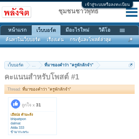
เข้าสู่ระบบหรือลงทะเบียน
ชุมชนชาวพุทธ
หน้าแรก
มีอะไรใหม่
วิดีโอ
เว็บบอร์ด
ค้นหาในเว็บบอร์ด
เรื่องเด่น
กระทู้และโพสต์ล่าสุด
เว็บบอร์ด
...
ที่มาของคำว่า "ครูพักลักจำ"
คะแนนสำหรับโพสต์ #1
Thread:
ที่มาของคำว่า "ครูพักลักจำ"
ถูกใจ x
31
เฮียปอ ตำมะลัง
bhipattpon
dalmat
Attila 333
ข้ามากะพระ
bnbk