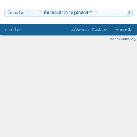
สุคโต
mainoii
jumpahom
เว็บบอร์ด
...
ที่มาของคำว่า "ครูพักลักจำ"
jiwcrop
JitKrajang
Iself
greenice
ภาษาไทย
ลงโฆษณา
ติดต่อเรา
ช่วยเหลือ
บุญบันดาล
notme
ข้อกำหนดและกฎ
siluate
a_ps
BlueNude
jchai4
Natdarun
chitmada
akp07
sudoku2532
nouk
ธรรมวิวัฒน์
phai-put
wav16
sevennice
suthipongnuy
rehacked
Sober