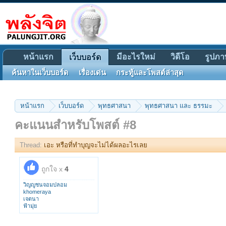
หน้าแรก
มีอะไรใหม่
วิดีโอ
รูปภา
เว็บบอร์ด
ค้นหาในเว็บบอร์ด
เรื่องเด่น
กระทู้และโพสต์ล่าสุด
หน้าแรก
เว็บบอร์ด
พุทธศาสนา
พุทธศาสนา และ ธรรมะ
คะแนนสำหรับโพสต์ #8
Thread:
เอะ หรือที่ทำบุญจะไม่ได้ผลอะไรเลย
ถูกใจ x
4
วิญญูชนจอมปลอม
khomeraya
เจตนา
ฟ้ามุ่ย