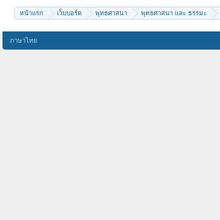
หน้าแรก
เว็บบอร์ด
พุทธศาสนา
พุทธศาสนา และ ธรรมะ
ภาษาไทย