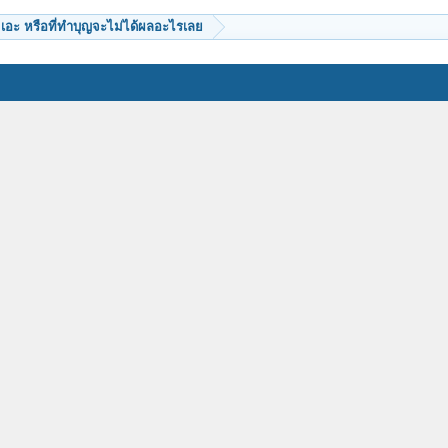
เอะ หรือที่ทำบุญจะไม่ได้ผลอะไรเลย