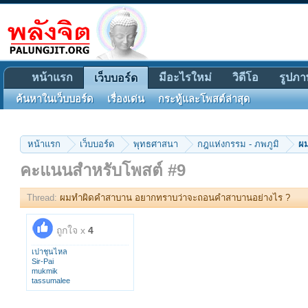
หน้าแรก
มีอะไรใหม่
วิดีโอ
รูปภา
เว็บบอร์ด
ค้นหาในเว็บบอร์ด
เรื่องเด่น
กระทู้และโพสต์ล่าสุด
หน้าแรก
เว็บบอร์ด
พุทธศาสนา
กฎแห่งกรรม - ภพภูมิ
คะแนนสำหรับโพสต์ #9
Thread:
ผมทำผิดคำสาบาน อยากทราบว่าจะถอนคำสาบานอย่างไร ?
ถูกใจ x
4
เปาชุนไหล
Sir-Pai
mukmik
tassumalee