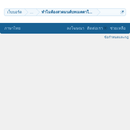
รุ้งกินน้ำ
พฤศจิกา
aries
เว็บบอร์ด
...
ทำไมต้องสวดมนต์บทเมตตาใหญ่
สุโขสุขี
HONGTAY
som747
เบเบ้
ภาษาไทย
ลงโฆษณา
ติดต่อเรา
ช่วยเหลือ
ข้อกำหนดและกฎ