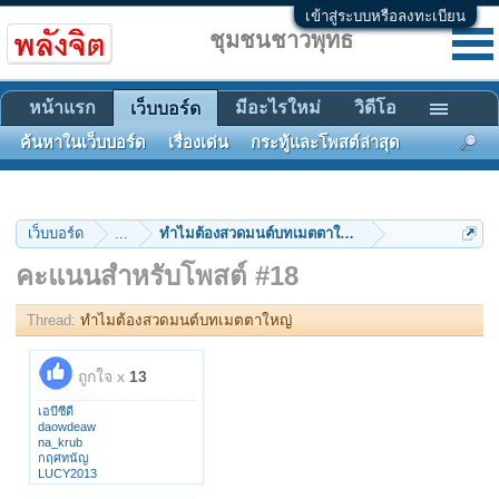
เข้าสู่ระบบหรือลงทะเบียน
ชุมชนชาวพุทธ
หน้าแรก
มีอะไรใหม่
วิดีโอ
เว็บบอร์ด
ค้นหาในเว็บบอร์ด
เรื่องเด่น
กระทู้และโพสต์ล่าสุด
เว็บบอร์ด
...
ทำไมต้องสวดมนต์บทเมตตาใหญ่
คะแนนสำหรับโพสต์ #18
Thread:
ทำไมต้องสวดมนต์บทเมตตาใหญ่
ถูกใจ x
13
เอบีซีดี
daowdeaw
na_krub
กฤศทนัญ
LUCY2013
danita4266