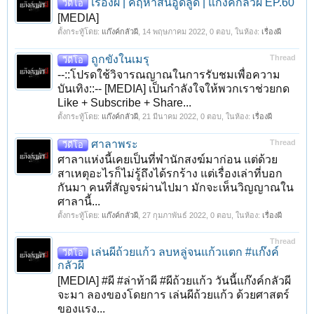
เรื่องผี | คฤหาสน์อูดลูด | แก๊งค์กลัวผี EP.60
วีดีโอ
[MEDIA]
ตั้งกระทู้โดย:
แก๊งค์กลัวผี
,
14 พฤษภาคม 2022
, 0 ตอบ, ในห้อง:
เรื่องผี
ถูกขังในเมรุ
Thread
วีดีโอ
--::โปรดใช้วิจารณญาณในการรับชมเพื่อความ
บันเทิง::-- [MEDIA] เป็นกำลังใจให้พวกเราช่วยกด
Like + Subscribe + Share...
ตั้งกระทู้โดย:
แก๊งค์กลัวผี
,
21 มีนาคม 2022
, 0 ตอบ, ในห้อง:
เรื่องผี
ศาลาพระ
Thread
วีดีโอ
ศาลาแห่งนี้เคยเป็นที่พำนักสงฆ์มาก่อน แต่ด้วย
สาเหตุอะไรก็ไม่รู้ถึงได้รกร้าง แต่เรื่องเล่าที่บอก
กันมา คนที่สัญจรผ่านไปมา มักจะเห็นวิญญาณใน
ศาลานี้...
ตั้งกระทู้โดย:
แก๊งค์กลัวผี
,
27 กุมภาพันธ์ 2022
, 0 ตอบ, ในห้อง:
เรื่องผี
Thread
เล่นผีถ้วยแก้ว ลบหลู่จนแก้วแตก #แก๊งค์
วีดีโอ
กลัวผี
[MEDIA] #ผี #ล่าท้าผี #ผีถ้วยแก้ว วันนี้แก๊งค์กลัวผี
จะมา ลองของโดยการ เล่นผีถ้วยแก้ว ด้วยศาสตร์
ของแรง...