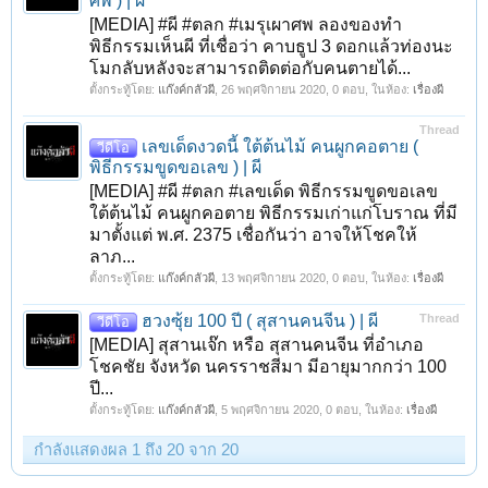
ศพ ) | ผี
[MEDIA] #ผี #ตลก #เมรุเผาศพ ลองของทำ
พิธีกรรมเห็นผี ที่เชื่อว่า คาบธูป 3 ดอกแล้วท่องนะ
โมกลับหลังจะสามารถติดต่อกับคนตายได้...
ตั้งกระทู้โดย:
แก๊งค์กลัวผี
,
26 พฤศจิกายน 2020
, 0 ตอบ, ในห้อง:
เรื่องผี
Thread
เลขเด็ดงวดนี้ ใต้ต้นไม้ คนผูกคอตาย (
วีดีโอ
พิธีกรรมขูดขอเลข ) | ผี
[MEDIA] #ผี #ตลก #เลขเด็ด พิธีกรรมขูดขอเลข
ใต้ต้นไม้ คนผูกคอตาย พิธีกรรมเก่าแก่โบราณ ที่มี
มาตั้งแต่ พ.ศ. 2375 เชื่อกันว่า อาจให้โชคให้
ลาภ...
ตั้งกระทู้โดย:
แก๊งค์กลัวผี
,
13 พฤศจิกายน 2020
, 0 ตอบ, ในห้อง:
เรื่องผี
ฮวงซุ้ย 100 ปี ( สุสานคนจีน ) | ผี
Thread
วีดีโอ
[MEDIA] สุสานเจ๊ก หรือ สุสานคนจีน ที่อำเภอ
โชคชัย จังหวัด นครราชสีมา มีอายุมากกว่า 100
ปี...
ตั้งกระทู้โดย:
แก๊งค์กลัวผี
,
5 พฤศจิกายน 2020
, 0 ตอบ, ในห้อง:
เรื่องผี
กำลังแสดงผล 1 ถึง 20 จาก 20