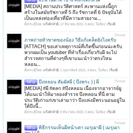
วีดีโอ
[MEDIA] สถานประวัติศาสตร์ สะพานแห่งนี้ถูก
สร้างในสมัยรัชกาลที่ 5 ถึง รัชกาลที่ 6 ปัจจุบันได้
เป็นแหล่งท่องเที่ยวที่มีความสวยงาม...
ตั้งกระทู้โดย:
แก๊งค์กลัวผี
,
17 มีนาคม 2021
, 0 ตอบ, ในห้อง:
เรื่องผี
Thread
ภาพถ่ายหัวขาดของน้อง วิธีแก้เคล็ดยังไงครับ
[ATTACH] ขอเล่าเหตุการณ์ที่เกิดขึ้นก่อนน่ะครับ
พวกผมเป็น youtuber ที่ทำเรื่องเกี่ยวกับผี จะไป
สำรวจสถานที่ต่างๆที่เขาแนะนำว่าตรงไหน
หลอน...
ตั้งกระทู้โดย:
แก๊งค์กลัวผี
,
1 กุมภาพันธ์ 2021
, 4 ตอบ, ในห้อง:
เรื่องผี
บึงหลอน สัมผัสผี ( บึงพระ ) | ผี
Thread
วีดีโอ
[MEDIA] #ผี #ตลก #บึงหลอน เนื่องจากอาจารย์ยู
ได้แนะนำให้มาลองสำรวจ บึงหลอน ที่นี่ ตาม
ประวัติเก่าแก่เขาเล่ามาว่า บึงแห่งมีพระนอนอยู่ใน
ใต้บึงนี้...
ตั้งกระทู้โดย:
แก๊งค์กลัวผี
,
9 ธันวาคม 2020
, 0 ตอบ, ในห้อง:
เรื่องผี
Thread
พิธีกรรมเห็นผีหน้าเตา เมรุเผาผี ( เมรุเผา
วีดีโอ