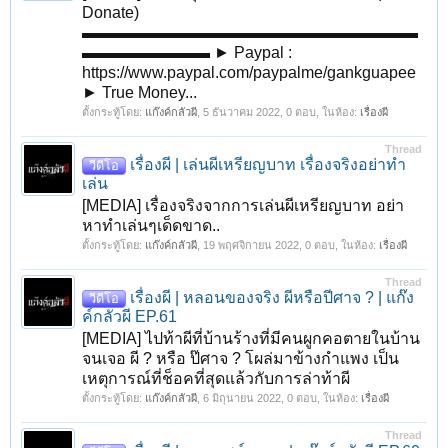
Donate)
▬▬▬▬▬▬▬▬▬▬▬▬▬▬▬▬▬▬▬▬▬
▬▬▬▬▬▬▬▬ ► Paypal :
https://www.paypal.com/paypalme/gankguapee
► True Money...
ตั้งกระทู้โดย:
แก๊งค์กลัวผี
,
5 ธันวาคม 2022
, 0 ตอบ, ในห้อง:
เรื่องผี
Thread
เรื่องผี | เล่นผีเหรียญบาท เรื่องจริงอย่าทำ
วีดีโอ
เล่น
[MEDIA] เรื่องจริงจากการเล่นผีเหรียญบาท อย่า
หาทำเล่นๆเด็ดขาด..
ตั้งกระทู้โดย:
แก๊งค์กลัวผี
,
19 พฤศจิกายน 2022
, 0 ตอบ, ในห้อง:
เรื่องผี
Thread
เรื่องผี | หลอนของจริง ผีหรือปีศาจ ? | แก๊ง
วีดีโอ
ค์กลัวผี EP.61
[MEDIA] ไปท้าผีที่บ้านร้างที่มีคนผูกคอตายในบ้าน
จนเจอ ผี ? หรือ ป๊ศาจ ? โผล่มาข้างกำแพง เป็น
เหตุการณ์ที่ช็อคที่สุดแล้วกับการล่าท้าผี
ตั้งกระทู้โดย:
แก๊งค์กลัวผี
,
6 มิถุนายน 2022
, 0 ตอบ, ในห้อง:
เรื่องผี
Thread