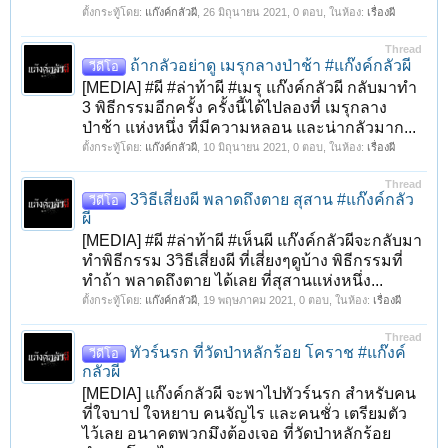
ตั้งกระทู้โดย:
แก๊งค์กลัวผี
,
26 มิถุนายน 2021
, 0 ตอบ, ในห้อง:
เรื่องผี
Thread
ถ้ากลัวอย่าดู เมรุกลางป่าช้า #แก๊งค์กลัวผี
วีดีโอ
[MEDIA] #ผี #ล่าท้าผี #เมรุ แก๊งค์กลัวผี กลับมาทำ
3 พิธีกรรมอีกครั้ง ครั้งนี้ได้ไปลองที่ เมรุกลาง
ป่าช้า แห่งหนึ่ง ที่มีความหลอน และน่ากลัวมาก...
ตั้งกระทู้โดย:
แก๊งค์กลัวผี
,
10 มิถุนายน 2021
, 0 ตอบ, ในห้อง:
เรื่องผี
Thread
3วิธีเสี่ยงผี พลาดถึงตาย สุสาน #แก๊งค์กลัว
วีดีโอ
ผี
[MEDIA] #ผี #ล่าท้าผี #เห็นผี แก๊งค์กลัวผีจะกลับมา
ทำพิธีกรรม 3วิธีเสี่ยงผี ที่เสี่ยงๆดูบ้าง พิธีกรรมที่
ทำถ้า พลาดถึงตาย ได้เลย ที่สุสานแห่งหนึ่ง...
ตั้งกระทู้โดย:
แก๊งค์กลัวผี
,
19 พฤษภาคม 2021
, 0 ตอบ, ในห้อง:
เรื่องผี
Thread
ทัวร์นรก ที่วัดป่าหลักร้อย โคราช #แก๊งค์
วีดีโอ
กลัวผี
[MEDIA] แก๊งค์กลัวผี จะพาไปทัวร์นรก สำหรับคน
ที่ใจบาป ใจหยาบ คนจัญไร และคนชั่ว เตรียมตัว
ไว้เลย อนาคตพวกมึงต้องเจอ ที่วัดป่าหลักร้อย