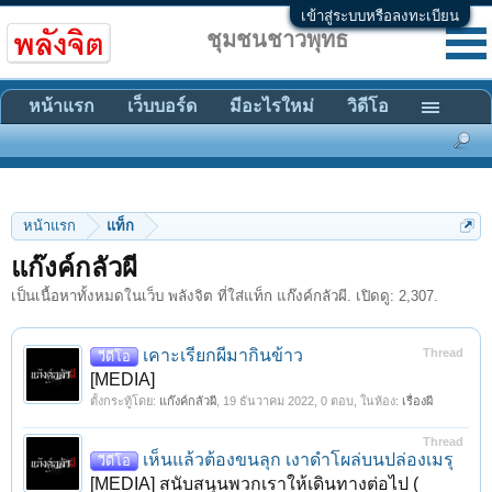
เข้าสู่ระบบหรือลงทะเบียน
ชุมชนชาวพุทธ
หน้าแรก
เว็บบอร์ด
มีอะไรใหม่
วิดีโอ
หน้าแรก
แท็ก
แก๊งค์กลัวผี
เป็นเนื้อหาทั้งหมดในเว็บ พลังจิต ที่ใส่แท็ก แก๊งค์กลัวผี. เปิดดู: 2,307.
เคาะเรียกผีมากินข้าว
Thread
วีดีโอ
[MEDIA]
ตั้งกระทู้โดย:
แก๊งค์กลัวผี
,
19 ธันวาคม 2022
, 0 ตอบ, ในห้อง:
เรื่องผี
Thread
เห็นแล้วต้องขนลุก เงาดำโผล่บนปล่องเมรุ
วีดีโอ
[MEDIA] สนับสนุนพวกเราให้เดินทางต่อไป (