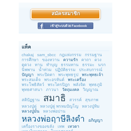
สมัครสมาชิก
เข้าสู่ระบบด้วย Facebook
แท็ค
chakaj
sam_sbcc
กฎแห่งกรรม
กรรมฐาน
การศึกษา
ของหวาน
ความรัก
คาถา
ดวง
ดูดวง
ทาน
ทำบุญ
ธรรมทาน
ธรรมะ
นรก
นิพพาน
น้ำท่วม
ปฏิบัติธรรม
ประสบการณ์
ปัญญา
พระปิดตา
พระพุทธรูป
พระพุทธเจ้า
พระสมเด็จ
พระอรหันต์
พระเครื่อง
พระโพธิสัตว์
พระไตรปิฎก
พลังจิต
พุทธภูมิ
พุทธศาสนา
ภาวนา
วัตถุมงคล
วิญญาณ
สมาธิ
สติปัฏฐาน
สวรรค์
สุขภาพ
หลวงปู่ดู่
หลวงปู่ดู่ พรหมปัญโญ
หลวงปู่ทิม
หลวงปู่มั่น
หลวงพ่อปาน
หลวงพ่อฤาษีลิงดำ
อภิญญา
เครื่องรางของขลัง
เทพ
เทวดา