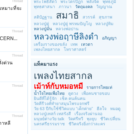
Thread
พระโพธิสัตว์
พระไตรปิฎก
พลังจิต
พุทธภูมิ
พุทธศาสนา
ภาวนา
วัตถุมงคล
วิญญาณ
งเหมาะที่จะ
สมาธิ
สติปัฏฐาน
สวรรค์
สุขภาพ
หลวงปู่ดู่
หลวงปู่ดู่ พรหมปัญโญ
หลวงปู่ทิม
หลวงปู่มั่น
หลวงพ่อปาน
Thread
หลวงพ่อฤาษีลิงดำ
อภิญญา
า CERN...
เครื่องรางของขลัง
เทพ
เทวดา
เพลงไทยสากล
โหราศาสตร์
Thread
ั่งด่วน
แท็คมาแรง
เพลงไทยสากล
เม้าท์กับหมอหมี
Thread
รายการไทยเท่
น้ำใจไทยเพื่อไทย
ดูดวง
เพื่อคนชายขอบ
ยินดีที่ได้รู้จัก
เช็ค คนค้นฅน
วัดคีรีวงศ์ทำยาสมุนไพรแจกฟรี
วัย 63 ปีกับใช้ชีวิตแบบ “เด็กค่าย”
ฮีลใจ
หมอดู
หลวงปู่เทสก์ เทสรังสี
เรื่องจริงผ่านจอ
Thread
มนุษย์ต่างวัย talk
วัดศรีทวี
พุงยุบ
ชีวิตเปลี่ยน
กาหลี
นครศรีธรรมราช
ชีวิตจริงยิ่งกว่าละคร