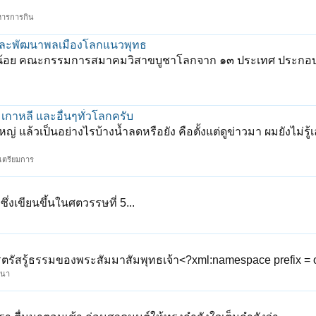
าหารการกิน
าและพัฒนาพลเมืองโลกแนวพุทธ
 วังน้อย คณะกรรมการสมาคมวิสาขบูชาโลกจาก ๑๓ ประเทศ ประกอบ
 เกาหลี และอื่นๆทั่วโลกครับ
 แล้วเป็นอย่างไรบ้างน้ำลดหรือยัง คือตั้งแต่ดูข่าวมา ผมยังไม่รู้เ
รเตรียมการ
ึ่งเขียนขึ้นในศตวรรษที่ 5...
ตรัสรู้ธรรมของพระสัมมาสัมพุทธเจ้า<?xml:namespace prefix = o 
สนา