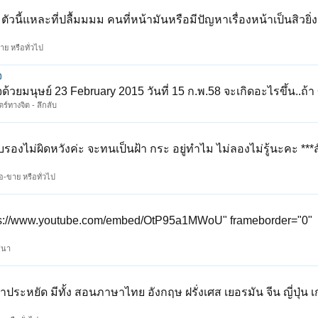
ตัวนี้แหละที่ปลื้มมมม คนที่หน้ามันหรือมีปัญหาเรื่องหน้าเป็นสิวยิ่
าย หรือทั่วไป
จ
จด้วยมนุษย์ 23 February 2015 วันที่ 15 ก.พ.58 จะเกิดอะไรขึ้น..ถ้
ร์ทางจิต - ลึกลับ
ับรองไม่ผิดหวังค่ะ จะทนเป็นฝ้า กระ อยู่ทำไม ไม่ลองไม่รู้นะคะ ***ส
อ-ขาย หรือทั่วไป
ttps://www.youtube.com/embed/OtP95a1MWoU" frameborder="0"
สนา
ระหยัด มีทั้ง สอนภาษาไทย อังกฤษ ฝรั่งเศส เยอรมัน จีน ญี่ปุ่น เ