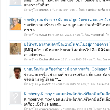
[img] “แกสบี้” เปิดเวที “9th GATSBY Student CM 
และรางวัลอื่นๆ...
ตั้งกระทู้โดย:
debono
,
1 กันยายน 2014
, 0 ตอบ, ในห้อง:
ลงประกาศ ซื้อ-ขาย
ขอเชิญร่วมสร้าง ระฆัง ๑๐๘ ลูก วัดเขานางบวช ยัง
ขอเชิญร่วมสร้างระฆัง ๑๐๘ ลูก และร่วมทำพิธีเททอ
๒๕๕๗...
ตั้งกระทู้โดย:
cawaii_mj
,
4 มกราคม 2014
, 3 ตอบ, ในห้อง:
พระพุทธรูป - วิห
บริษัทรับอาสาสมัครปีละ2หมื่นคนไปอยู่ดาวอังคาร 
[IMG] แก้ข่าวมีหลายประเทศให้สมัครไป คือ พี่ดิฉันเข
ดาวอังคาร...
ตั้งกระทู้โดย:
DuchessFidgette
,
18 ธันวาคม 2013
, 53 ตอบ, ในห้อง:
วิทยาศ
ขายปลีก/ส่ง เครื่องสำอางค์ อาหารเสริม Collagen
จำหน่าย เครื่องสำอางค์ อาหารเสริม ปลีก และ ส่ง 
จริงเข้ามาดูได้เลย **...
ตั้งกระทู้โดย:
potter952
,
15 พฤศจิกายน 2013
, 36 ตอบ, ในห้อง:
ลงประกาศ ซ
Kimberry-Kimby ขอแนะนำผลิตภัณฑ์วิตามินอันเลื่อ
Kimberry-Kimby ขอแนะนำผลิตภัณฑ์วิตามินอันเลื่อง
เครื่องแป้งใน Pantip...
ตั้งกระทู้โดย:
engineeconomist
,
27 พฤษภาคม 2013
, 0 ตอบ, ในห้อง:
ลงประ