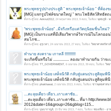
พระพุทธรูปปางประสูติ " พระพุทธเจ้าน้อย " ที่ต้อง
[IMG] แจกรูปไฟล์ขนาดใหญ่ " พระโพธิสัตว์สิทธัตถะร
ตั้งกระทู้โดย:
Aeknut2012
,
24 พฤษภาคม 2013
, 9 ตอบ, ในห้อง:
พุทธภูมิ - 
“พระพุทธเจ้าน้อย” ..มีจริงหรือแค่วัตถุนิยมชิ้นใหม่?
[IMG] เป็นกระแสที่มีเสียงวิพากษ์วิจารณ์ในโลกออนไ
สมโภช...
ตั้งกระทู้โดย:
อุรุเวลา
,
24 เมษายน 2013
, 27 ตอบ, ในห้อง:
วิทยาศาสตร์ทางจิ
ทำนาย สงคราม เกาหลี !!!!!!!!!!!
จะเกิดขึ้นหรือไม่ ................ ลองมาทำนายกัน ว่าจ
ตั้งกระทู้โดย:
TT_GOVERNMENT
,
6 เมษายน 2013
, 39 ตอบ, ในห้อง:
วิทย
พระพุทธเจ้าน้อย เสด็จนิวัติ กลับสู่แดนประสูติลุมพ
พระพุทธเจ้าน้อย เสด็จนิวัติ กลับสู่แดนประสูติลุมพินี
ตั้งกระทู้โดย:
phakhawat
,
2 เมษายน 2013
, 6 ตอบ, ในห้อง:
ข่าวพุทธศาสนา
....ตะลุยเดี่ยว เที่ยว..เกาะตาชัย...
....ตะลุยเดี่ยว เที่ยว..เกาะตาชัย.... ที่มา http:/
2012&date=16&group=26&gblog=115...
ตั้งกระทู้โดย:
บุษบากาญจ์
,
15 มีนาคม 2013
, 7 ตอบ, ในห้อง:
ท่องเที่ยว - อ