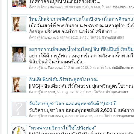
'เทศกาลกินปูขน'หนึ่งปีมีครั้งเดียว...
ตั้งกระทู้โดย:
sithiphong
,
30 ธันวาคม 2012
, 0 ตอบ, ในห้อง:
ท่องเที่ยว - อ
ไทยเป็นเจ้าภาพจัดวิสาขะโลกปี ๕๖ เน้นการศึกษ
เมื่อวันเสาร์ที่ ๒๙ กันยายน ๒๕๕๕ ณ มหาจุฬาฯ
อังกฤษ ฝรั่งเศส อเมริกา นอร์เวย์ ศรีลังกา...
ตั้งกระทู้โดย:
aprin
,
2 ตุลาคม 2012
, 2 ตอบ, ในห้อง:
ข่าวพุทธศาสนา
อยากทราบอัพเดต น้ำท่วมใหญ่ จีน ฟิลิปปินส์ รัสเซีย
อยากให้มีการอัพเดตเหตุการ์ณว่า หลังจากน้ำท่วมใหญ่
ฟิลิปปินส์ จีน น้ำลดหรือยัง...
ตั้งกระทู้โดย:
Fabreguz
,
24 สิงหาคม 2012
, 0 ตอบ, ในห้อง:
ภัยพิบัติและกา
อินเดียพิมพ์คัมภีร์พระสูตรโบราณ
[IMG] • อินเดีย : คัมภีร์สัทธรรมปุณฑริกสูตรโบราณ ซ
ตั้งกระทู้โดย:
aprin
,
5 กรกฎาคม 2012
, 0 ตอบ, ในห้อง:
ข่าวพุทธศาสนา
วันวิสาขบูชาโลก ฉลองพุทธชยันตี 2,600 ปี
วันวิสาขบูชาโลก ฉลองพุทธชยันตี 2,600 ปี แห่งการ
ตั้งกระทู้โดย:
DMCnews
,
28 พฤษภาคม 2012
, 3 ตอบ, ในห้อง:
ข่าวพุทธศา
"ทรงพรหมวิหารไม่ใช่ไปนั่งท่อง"