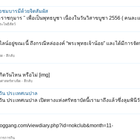
ขอชมบารมีด้วยจิตสัมผัส
าชกุมาร " เพื่อเป็นพุทธบูชา เนื่องในวันวิสาขบูชา 2556 ( คนละแ
พระโพธิสัตว์
ลน์อยู่ขณะนี้ ถึงกรณีหล่อองค์ “พระพุทธเจ้าน้อย” และได้มีการจัดพ
ต - ลึกลับ
ะเกิดวันไหน หรือไม่ [img]
าศาสตร์ทางจิต - ลึกลับ
ินีวัน ประเทศเนปาล
วัน ประเทศเนปาล เปิดทางแห่งศรัทธา ​บัดนี้เรามาถึงแล้วซึ่งลุมพินีวั
/www.bloggang.com/viewdiary.php?id=nokclub&month=11-
าหารการกิน