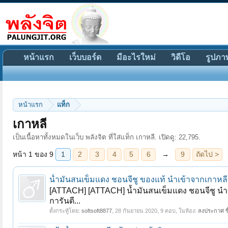
หน้าแรก
เว็บบอร์ด
มีอะไรใหม่
วิดีโอ
รูปภา
หน้าแรก
แท็ก
หน้า 1 ของ 9
1
2
3
4
5
6
→
9
ถัดไป >
เกาหลี
เป็นเนื้อหาทั้งหมดในเว็บ พลังจิต ที่ใส่แท็ก เกาหลี. เปิดดู: 22,795.
น้ำมันสนเข็มแดง ชอนจีชู ของแท้ นำเข้าจากเกาหล
[ATTACH] [ATTACH] น้ำมันสนเข็มแดง ชอนจีชู นำเข
การันตี...
ตั้งกระทู้โดย:
softsoft8877
,
28 กันยายน 2020
, 9 ตอบ, ในห้อง:
ลงประกาศ ซื