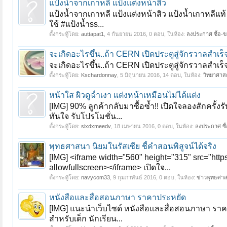
แป้งน้ำจากเกาหลี แป้งแต่งหน้าสิว
แป้งน้ำจากเกาหลี แป้งแต่งหน้าสิว แป้งน้ำเกาหลีแท้ 
ใช้ #แป้งน้ำss...
ตั้งกระทู้โดย:
auttapat1
,
4 กันยายน 2016
, 0 ตอบ, ในห้อง:
ลงประกาศ ซื้อ-ข
จะเกิดอะไรขึ้น..ถ้า CERN เปิดประตูสู่จักรวาลสำเร็
จะเกิดอะไรขึ้น..ถ้า CERN เปิดประตูสู่จักรวาลสำเร็
ตั้งกระทู้โดย:
Kschardonnay
,
5 มิถุนายน 2016
, 14 ตอบ, ในห้อง:
วิทยาศาสต
หน้าใส ผิวดูฉ่ำเงา เเต่งหน้าเหมือนไม่ได้เเต่ง
[IMG] 90% ลูกค้ากลับมาซื้อซ้ำ!! เปิดใจลองสักครั้งร
ทันใจ รับโปรโมชั่น...
ตั้งกระทู้โดย:
sixdxmeedv
,
18 เมษายน 2016
, 0 ตอบ, ในห้อง:
ลงประกาศ ซื้
พุทธศาสนา นิยมในรัสเซีย ชี้คำสอนพิสูจน์ได้จริง
[IMG] <iframe width="560" height="315" src="h
allowfullscreen></iframe> เปิดใจ...
ตั้งกระทู้โดย:
navycom33
,
9 กุมภาพันธ์ 2016
, 0 ตอบ, ในห้อง:
ข่าวพุทธศา
หนังสือและสื่อสอนภาษา ราคาประหยัด
[IMG] แนะนำเว็บไซด์ หนังสือและสื่อสอนภาษา ราคาป
สำหรับเด็ก นักเรียน...