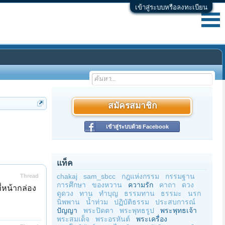
เข้าสู่ระบบหรือลงทะเบียน
สมัครสมาชิก
เข้าสู่ระบบด้วย Facebook
แท็ค
chakaj
sam_sbcc
กฎแห่งกรรม
กรรมฐาน
Thread
การศึกษา
ของหวาน
ความรัก
คาถา
ดวง
่หน้ากล่อง
ดูดวง
ทาน
ทำบุญ
ธรรมทาน
ธรรมะ
นรก
นิพพาน
น้ำท่วม
ปฏิบัติธรรม
ประสบการณ์
ปัญญา
พระปิดตา
พระพุทธรูป
พระพุทธเจ้า
พระสมเด็จ
พระอรหันต์
พระเครื่อง