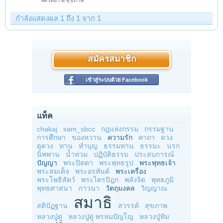
จิตวิทยา & สุขภาพ
กำลังแสดงผล 1 ถึง 1 จาก 1
สมัครสมาชิก
เข้าสู่ระบบด้วย Facebook
แท็ค
chakaj
sam_sbcc
กฎแห่งกรรม
กรรมฐาน
การศึกษา
ของหวาน
ความรัก
คาถา
ดวง
ดูดวง
ทาน
ทำบุญ
ธรรมทาน
ธรรมะ
นรก
นิพพาน
น้ำท่วม
ปฏิบัติธรรม
ประสบการณ์
ปัญญา
พระปิดตา
พระพุทธรูป
พระพุทธเจ้า
พระสมเด็จ
พระอรหันต์
พระเครื่อง
พระโพธิสัตว์
พระไตรปิฎก
พลังจิต
พุทธภูมิ
พุทธศาสนา
ภาวนา
วัตถุมงคล
วิญญาณ
สมาธิ
สติปัฏฐาน
สวรรค์
สุขภาพ
หลวงปู่ดู่
หลวงปู่ดู่ พรหมปัญโญ
หลวงปู่ทิม