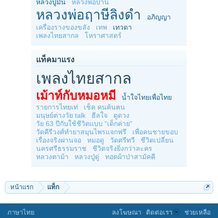
หลวงปู่มั่น
หลวงพ่อปาน
หลวงพ่อฤาษีลิงดำ
อภิญญา
เครื่องรางของขลัง
เทพ
เทวดา
เพลงไทยสากล
โหราศาสตร์
แท็คมาแรง
เพลงไทยสากล
เม้าท์กับหมอหมี
น้ำใจไทยเพื่อไทย
รายการไทยเท่
เช็ค คนค้นฅน
มนุษย์ต่างวัย talk
ฮีลใจ
ดูดวง
วัย 63 ปีกับใช้ชีวิตแบบ “เด็กค่าย”
วัดคีรีวงศ์ทำยาสมุนไพรแจกฟรี
เพื่อคนชายขอบ
เรื่องจริงผ่านจอ
หมอดู
วัดศรีทวี
ชีวิตเปลี่ยน
นครศรีธรรมราช
ชีวิตจริงยิ่งกว่าละคร
หลวงตาม้า
หลวงปู่ดู่
ทอดผ้าป่าสามัคคี
หน้าแรก
แท็ก
ภาษาไทย
ลงโฆษณา
ติดต่อเรา
ช่วยเหลือ