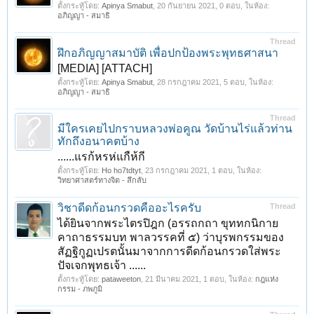
ตั้งกระทู้โดย:
Apinya Smabut
,
20 กันยายน 2021
, 0 ตอบ, ในห้อง:
อภิญญา - สมาธิ
Thread
ฝึกอภิญญาสมาบัติ เพื่อปกป้องพระพุทธศาสนา
[MEDIA] [ATTACH]
ตั้งกระทู้โดย:
Apinya Smabut
,
28 กรกฎาคม 2021
, 5 ตอบ, ในห้อง:
อภิญญา - สมาธิ
Thread
มีใครเคยไปกราบหลวงพ่อคูณ วัดบ้านไร่แล้วท่าน
ทักถึงอนาคตบ้าง
......แรก้หรห่แกืห้กี
ตั้งกระทู้โดย:
Ho ho7tdtyt
,
23 กรกฎาคม 2021
, 1 ตอบ, ในห้อง:
วิทยาศาสตร์ทางจิต - ลึกลับ
วิชาดีดก้อนกรวดคืออะไรครับ
Thread
ได้ยินจากพระไตรปิฎก (อรรถกถา ขุททกนิกาย
คาถาธรรมบท พาลวรรคที่ ๕) ว่าบุรพกรรมของ
สัฏฐิกูฏเปรตนั้นมาจากการดีดก้อนกรวดใส่พระ
ปัจเจกพุทธเจ้า ......
ตั้งกระทู้โดย:
pataweeton
,
21 มีนาคม 2021
, 1 ตอบ, ในห้อง:
กฎแห่ง
กรรม - ภพภูมิ