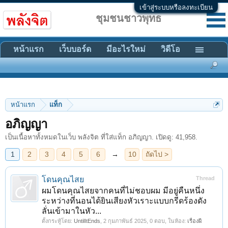
เข้าสู่ระบบหรือลงทะเบียน
ชุมชนชาวพุทธ
หน้าแรก
เว็บบอร์ด
มีอะไรใหม่
วิดีโอ
หน้าแรก
แท็ก
1
2
3
4
5
6
→
10
ถัดไป >
อภิญญา
เป็นเนื้อหาทั้งหมดในเว็บ พลังจิต ที่ใส่แท็ก อภิญญา. เปิดดู: 41,958.
โดนคุณไสย
Thread
ผมโดนคุณไสยจากคนที่ไม่ชอบผม มีอยู่คืนหนึ่ง
ระหว่างที่นอนได้ยินเสียงหัวเราะแบบกรีดร้องดัง
ลั่นเข้ามาในหัว...
ตั้งกระทู้โดย:
UntilItEnds
,
2 กุมภาพันธ์ 2025
, 0 ตอบ, ในห้อง:
เรื่องผี