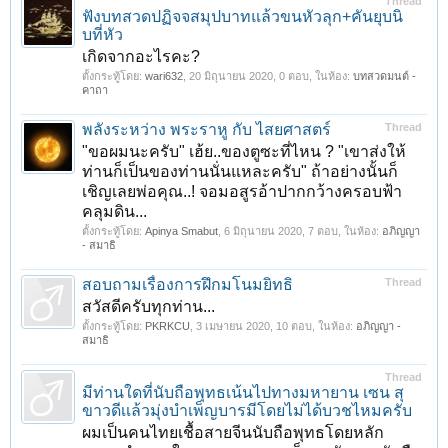
Thread
ฟังบทสวดปฏิจจสมุปบาทแล้วขนหัวลุก+คันยุบนิ
บที่หัว
เกิดจากอะไรคะ?
ตั้งกระทู้โดย:
wari632
,
20 มิถุนายน 2020
, 0 ตอบ, ในห้อง:
บทสวดมนต์ -
คาถา
พลังระหว่าง พระราหู กับ ไสยศาสตร์
Thread
"ขอผมนะครับ" เฮ้ย..ของตูซะที่ไหน ? "เขาส่งให้
ท่านก็เป็นของท่านนั่นแหละครับ" ถ้าอย่างนั้นก็
เชิญเลยพ่อคุณ..! จอมอสูรอ้าปากกว้างครอบฟ้า
คลุมดิน...
ตั้งกระทู้โดย:
Apinya Smabut
,
6 มิถุนายน 2020
, 7 ตอบ, ในห้อง:
อภิญญา
- สมาธิ
สอบถามเรื่องการฝึกมโนมยิทธิ
Thread
สวัสดีครับทุกท่าน...
ตั้งกระทู้โดย:
PKRKCU
,
3 เมษายน 2020
, 10 ตอบ, ในห้อง:
อภิญญา -
สมาธิ
Thread
มีท่านใดที่นับถือพุทธเน้นไปทางมหายาน เซน สุ
ขาวดีเเล้วมุ่งบำเพ็ญบารมีโดยไม่ได้บวชไหมครับ
ผมเป็นคนไทยเชื้อสายจีนนับถือพุทธโดยหลัก