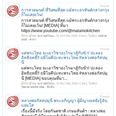
Thread
การสวดมนต์ ที่วิเศษที่สุด แม้พระอรหันต์กลางกรุง
ก็ไม่เคยเว้น!
การสวดมนต์ ที่วิเศษที่สุด แม้พระอรหันต์กลางกรุง
ก็ไม่เคยเว้น! [MEDIA] ที่มา
https://www.youtube.com/@malamokitchen
ตั้งกระทู้โดย:
ยะธาพุทโมนะ
,
31 มกราคม 2025
, 0 ตอบ, ในห้อง:
บทสวด
มนต์ - คาถา
Thread
แค่พระไทย จะเอาวิชาอะไรมาสู้กับข้า! ปะลอง
อิทธิฤทธิ์!! ฤษีโยคีปะทะพระไทย #หลวงพ่อกัสปมุ
นี
แค่พระไทย จะเอาวิชาอะไรมาสู้กับข้า! ปะลอง
อิทธิฤทธิ์!! ฤษีโยคีปะทะพระไทย #หลวงพ่อกัสปมุ
นี [MEDIA] ขอบคุณที่มา...
ตั้งกระทู้โดย:
ยะธาพุทโมนะ
,
15 ธันวาคม 2024
, 1 ตอบ, ในห้อง:
วิทยาศาสตร์ทางจิต - ลึกลับ
Thread
หลวงพ่อกัสสปมุนี พระอภิญญา ผู้มีญาณหยั่งรู้อัน
แจ่มใส
เรื่องนี้มีจริง โดยกันตชาติ เกษมสันต์ฯ : หลวงพ่อ