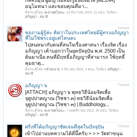
กัสสปมุนี ผู้มีญาณหยั่งรู้อันแจ่มใส [MEDIA]
อนุโมทนา และขอบคุณที่มา...
ตั้งกระทู้โดย:
ยะธาพุทโมนะ
,
14 ธันวาคม 2024
, 21 ตอบ, ในห้อง:
อภิญญา - สมาธิ
Thread
ขอถามผู้รู้ค่ะ คิดว่าในประเทศไทยมีผู้ทรงอภิญญา
ที่ไม่ใช่พระอยู่แค่ไหนคะ
ไปสนทนากับคนที่สนใจเรื่องศาสนา เรื่องจิต เรื่อง
อภิญญา เค้าบอกว่าในยุคปัจจุบัน พ.ศ. 2500 เป็น
ต้นมาเนี่ย คนที่มีฤทธิ์อภิญญาที่สามารถ ใช้ฤทธิ์
คุมธาตุ...
ตั้งกระทู้โดย:
กล้วยเน่า2
,
6 มีนาคม 2024
, 3 ตอบ, ในห้อง:
อภิญญา -
สมาธิ
อภิญญา ๖
Thread
[ATTACH] อภิญญา ๖ พุทธวิธีน้อมจิตเพื่อ
จุตูปปาตญาณ (วิชชา ๓) ทธวิธีน้อมจิตเพื่อ
จุตูปปาตญาณ (วิชชา ๓) | Buddhology...
ตั้งกระทู้โดย:
ยะธาพุทโมนะ
,
7 พฤศจิกายน 2022
, 40 ตอบ, ในห้อง:
อภิญญา - สมาธิ
ฝรั่งที่ได้อภิญญาชัดเจนที่สุดในปัจจุบัน
Thread
เข้าไปอ่านบทความได้ที่นี้ครับ > > > วัดท่าขนุน