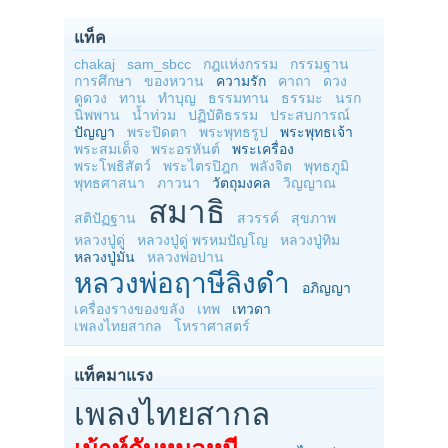
แท็ค
chakaj
sam_sbcc
กฎแห่งกรรม
กรรมฐาน
การศึกษา
ของหวาน
ความรัก
คาถา
ดวง
ดูดวง
ทาน
ทำบุญ
ธรรมทาน
ธรรมะ
นรก
นิพพาน
น้ำท่วม
ปฏิบัติธรรม
ประสบการณ์
ปัญญา
พระปิดตา
พระพุทธรูป
พระพุทธเจ้า
พระสมเด็จ
พระอรหันต์
พระเครื่อง
พระโพธิสัตว์
พระไตรปิฎก
พลังจิต
พุทธภูมิ
พุทธศาสนา
ภาวนา
วัตถุมงคล
วิญญาณ
สมาธิ
สติปัฏฐาน
สวรรค์
สุขภาพ
หลวงปู่ดู่
หลวงปู่ดู่ พรหมปัญโญ
หลวงปู่ทิม
หลวงปู่มั่น
หลวงพ่อปาน
หลวงพ่อฤาษีลิงดำ
อภิญญา
เครื่องรางของขลัง
เทพ
เทวดา
เพลงไทยสากล
โหราศาสตร์
แท็คมาแรง
เพลงไทยสากล