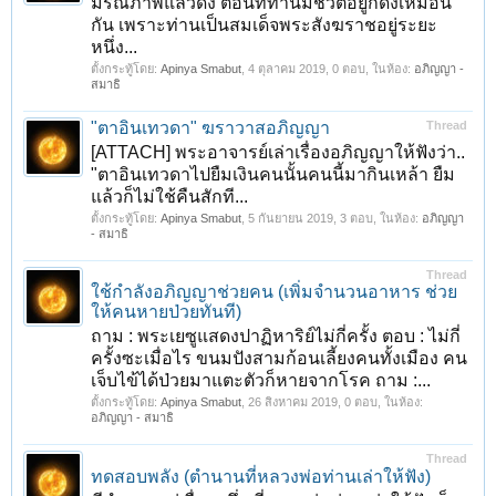
มรณภาพแล้วดัง ตอนที่ท่านมีชีวิตอยู่ก็ดังเหมือน
กัน เพราะท่านเป็นสมเด็จพระสังฆราชอยู่ระยะ
หนึ่ง...
ตั้งกระทู้โดย:
Apinya Smabut
,
4 ตุลาคม 2019
, 0 ตอบ, ในห้อง:
อภิญญา -
สมาธิ
"ตาอินเทวดา" ฆราวาสอภิญญา
Thread
[ATTACH] พระอาจารย์เล่าเรื่องอภิญญาให้ฟังว่า..
"ตาอินเทวดาไปยืมเงินคนนั้นคนนี้มากินเหล้า ยืม
แล้วก็ไม่ใช้คืนสักที...
ตั้งกระทู้โดย:
Apinya Smabut
,
5 กันยายน 2019
, 3 ตอบ, ในห้อง:
อภิญญา
- สมาธิ
Thread
ใช้กำลังอภิญญาช่วยคน (เพิ่มจำนวนอาหาร ช่วย
ให้คนหายป่วยทันที)
ถาม : พระเยซูแสดงปาฏิหาริย์ไม่กี่ครั้ง ตอบ : ไม่กี่
ครั้งซะเมื่อไร ขนมปังสามก้อนเลี้ยงคนทั้งเมือง คน
เจ็บไข้ได้ป่วยมาแตะตัวก็หายจากโรค ถาม :...
ตั้งกระทู้โดย:
Apinya Smabut
,
26 สิงหาคม 2019
, 0 ตอบ, ในห้อง:
อภิญญา - สมาธิ
Thread
ทดสอบพลัง (ตำนานที่หลวงพ่อท่านเล่าให้ฟัง)