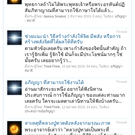
พุทธกาลถ้าไม่ได้พระพุทธเจ้าหรือพระอรหันต์ปฏิ
สัมภิทาญาณที่สามารถใช้ภาษาใจได้แล้ว...
ตั้งกระทู้โดย:
Apinya Smabut
,
1 ธันวาคม 2019
, 0 ตอบ, ในห้อง:
อภิญญา
- สมาธิ
Thread
ช่วยแนะนำ วิธีสร้างกำลังให้จิต มีพลัง หรือการ
สร้างพลังจิตที่ได้ผลให้ทีครับ
ตามหัวข้อเลยครับ เพาะกำลังของจิตนั้นสำคัญ ถ้า
เรารู้จักเพิ่ม รู้จักใช้ มันก็จะมีประโยชน์มากๆ ใช่
มั้ยครับ เลยอยากรู้ว่า...
ตั้งกระทู้โดย:
ThinkThink
,
15 ตุลาคม 2019
, 54 ตอบ, ในห้อง:
อภิญญา -
สมาธิ
อภิญญา ที่สามารถใช้งานได้
Thread
1
2
3
4
5
6
→
10
ถัดไป >
อ่านมาสักระยะหนึ่ง อยากได้ฟังนิทาน
ประสบการณ์ การใช้อภิญญา ของแต่ละท่านมาก
เลยครับ ใครจะเมตตาเล่านิทานให้ฟังบ้างครับ...
ตั้งกระทู้โดย:
ThinkThink
,
12 ตุลาคม 2019
, 14 ตอบ, ในห้อง:
ประสบการณ์อภิญญา
สาเหตุที่หลวงปู่ทวดดังหลังจากมรณะภาพ
Thread
พระอาจารย์เล่าว่า "หลวงปู่ทวดเป็นพระที่