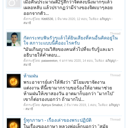
เมื่อคืนประมาณตี2รู้สึกว่าจิตสงบนิ่งมากๆแล้ว
เผลอหลับ แล้วปรากฏว่ามีร่างของจิตเบาๆลอย
ออกจากตัว...
ตั้งกระทู้โดย:
Kitti6536
,
1 มีนาคม 2020
, 12 ตอบ, ในห้อง:
อภิญญา -
สมาธิ
Thread
กัดกระทบฟันรัวๆแล้วได้ยินเสียงที่คนอื่นคิดอยู่ใน
ใจ สภาวะแบบนี้คืออะไรครับ
*มันเกินญาณวิสัยของคนทั่วไปที่จะรับรู้และมา
อธิบายให้คำตอบ...
ตั้งกระทู้โดย:
pataweeton
,
4 มกราคม 2020
, 14 ตอบ, ในห้อง:
อภิญญา -
สมาธิ
ห้ามฝน
Thread
พระอาจารย์เล่าให้ฟังว่า "มีโยมเขาจัดงาน
แต่งงาน ทีนี้เขามากราบขอร้องให้อาตมาช่วย
ห้ามฝนให้เขาสองวัน อาตมาก็บอกว่า "มากไป"
เขาก็ต่อรองบอกว่า ถ้ามากไป...
ตั้งกระทู้โดย:
Apinya Smabut
,
2 ธันวาคม 2019
, 1 ตอบ, ในห้อง:
อภิญญา
- สมาธิ
รู้ทุกภาษา - เรื่องเล่าของพระปฏิบัติ
Thread
ในเรื่องของภาษา หลวงพ่อเล็กบอกว่า "สมัย