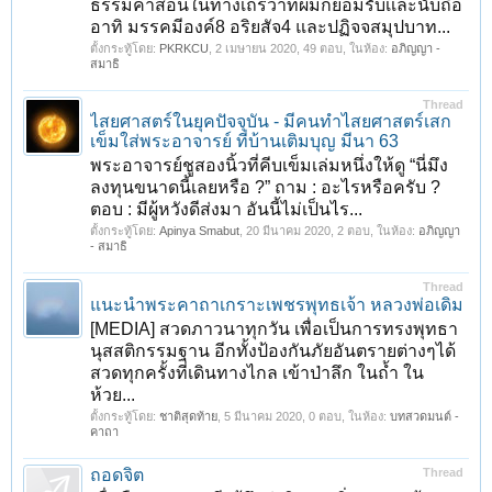
ธรรมคำสอนในทางเถรวาทผมก็ยอมรับเเละนับถือ
อาทิ มรรคมีองค์8 อริยสัจ4 และปฏิจจสมุปบาท...
ตั้งกระทู้โดย:
PKRKCU
,
2 เมษายน 2020
, 49 ตอบ, ในห้อง:
อภิญญา -
สมาธิ
Thread
ไสยศาสตร์ในยุคปัจจุบัน - มีคนทำไสยศาสตร์เสก
เข็มใส่พระอาจารย์ ที่บ้านเติมบุญ มีนา 63
พระอาจารย์ชูสองนิ้วที่คีบเข็มเล่มหนึ่งให้ดู “นี่มึง
ลงทุนขนาดนี้เลยหรือ ?” ถาม : อะไรหรือครับ ?
ตอบ : มีผู้หวังดีส่งมา อันนี้ไม่เป็นไร...
ตั้งกระทู้โดย:
Apinya Smabut
,
20 มีนาคม 2020
, 2 ตอบ, ในห้อง:
อภิญญา
- สมาธิ
Thread
แนะนำพระคาถาเกราะเพชรพุทธเจ้า หลวงพ่อเดิม
[MEDIA] สวดภาวนาทุกวัน เพื่อเป็นการทรงพุทธา
นุสสติกรรมฐาน อีกทั้งป้องกันภัยอันตรายต่างๆได้
สวดทุกครั้งที่เดินทางไกล เข้าป่าลึก ในถ้ำ ใน
ห้วย...
ตั้งกระทู้โดย:
ชาติสุดท้าย
,
5 มีนาคม 2020
, 0 ตอบ, ในห้อง:
บทสวดมนต์ -
คาถา
ถอดจิต
Thread