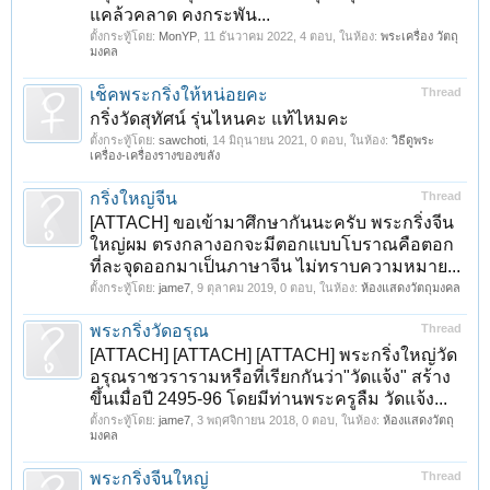
แคล้วคลาด คงกระพัน...
ตั้งกระทู้โดย:
MonYP
,
11 ธันวาคม 2022
, 4 ตอบ, ในห้อง:
พระเครื่อง วัตถุ
มงคล
เช็คพระกริ่งให้หน่อยคะ
Thread
กริ่งวัดสุทัศน์ รุ่นไหนคะ แท้ไหมคะ
ตั้งกระทู้โดย:
sawchoti
,
14 มิถุนายน 2021
, 0 ตอบ, ในห้อง:
วิธีดูพระ
เครื่อง-เครื่องรางของขลัง
กริ่งใหญ่จีน
Thread
[ATTACH] ขอเข้ามาศึกษากันนะครับ พระกริ่งจีน
ใหญ่ผม ตรงกลางอกจะมีตอกแบบโบราณคือตอก
ที่ละจุดออกมาเป็นภาษาจีน ไม่ทราบความหมาย...
ตั้งกระทู้โดย:
jame7
,
9 ตุลาคม 2019
, 0 ตอบ, ในห้อง:
ห้องแสดงวัตถุมงคล
พระกริ่งวัดอรุณ
Thread
[ATTACH] [ATTACH] [ATTACH] พระกริ่งใหญ่วัด
อรุณราชวรารามหรือที่เรียกกันว่า"วัดแจ้ง" สร้าง
ขึ้นเมื่อปี 2495-96 โดยมีท่านพระครูลืม วัดแจ้ง...
ตั้งกระทู้โดย:
jame7
,
3 พฤศจิกายน 2018
, 0 ตอบ, ในห้อง:
ห้องแสดงวัตถุ
มงคล
พระกริ่งจีนใหญ่
Thread