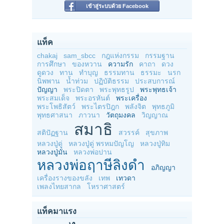
เข้าสู่ระบบด้วย Facebook
แท็ค
chakaj
sam_sbcc
กฎแห่งกรรม
กรรมฐาน
การศึกษา
ของหวาน
ความรัก
คาถา
ดวง
ดูดวง
ทาน
ทำบุญ
ธรรมทาน
ธรรมะ
นรก
นิพพาน
น้ำท่วม
ปฏิบัติธรรม
ประสบการณ์
ปัญญา
พระปิดตา
พระพุทธรูป
พระพุทธเจ้า
พระสมเด็จ
พระอรหันต์
พระเครื่อง
พระโพธิสัตว์
พระไตรปิฎก
พลังจิต
พุทธภูมิ
พุทธศาสนา
ภาวนา
วัตถุมงคล
วิญญาณ
สมาธิ
สติปัฏฐาน
สวรรค์
สุขภาพ
หลวงปู่ดู่
หลวงปู่ดู่ พรหมปัญโญ
หลวงปู่ทิม
หลวงปู่มั่น
หลวงพ่อปาน
หลวงพ่อฤาษีลิงดำ
อภิญญา
เครื่องรางของขลัง
เทพ
เทวดา
เพลงไทยสากล
โหราศาสตร์
แท็คมาแรง