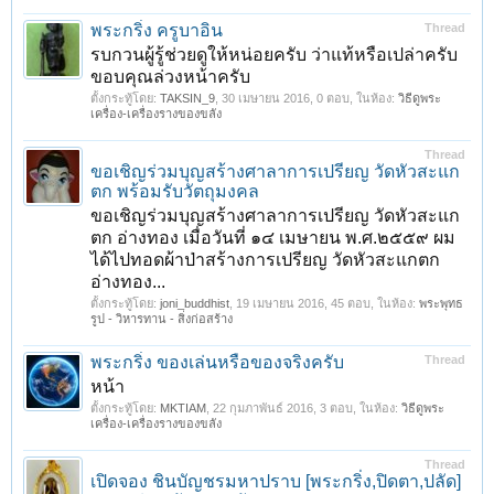
พระกริ่ง ครูบาอิน
Thread
รบกวนผู้รู้ช่วยดูให้หน่อยครับ ว่าแท้หรือเปล่าครับ
ขอบคุณล่วงหน้าครับ
ตั้งกระทู้โดย:
TAKSIN_9
,
30 เมษายน 2016
, 0 ตอบ, ในห้อง:
วิธีดูพระ
เครื่อง-เครื่องรางของขลัง
Thread
ขอเชิญร่วมบุญสร้างศาลาการเปรียญ วัดหัวสะแก
ตก พร้อมรับวัตถุมงคล
ขอเชิญร่วมบุญสร้างศาลาการเปรียญ วัดหัวสะแก
ตก อ่างทอง เมื่อวันที่ ๑๔ เมษายน พ.ศ.๒๕๕๙ ผม
ได้ไปทอดผ้าป่าสร้างการเปรียญ วัดหัวสะแกตก
อ่างทอง...
ตั้งกระทู้โดย:
joni_buddhist
,
19 เมษายน 2016
, 45 ตอบ, ในห้อง:
พระพุทธ
รูป - วิหารทาน - สิ่งก่อสร้าง
พระกริ่ง ของเล่นหรือของจริงครับ
Thread
หน้า
ตั้งกระทู้โดย:
MKTIAM
,
22 กุมภาพันธ์ 2016
, 3 ตอบ, ในห้อง:
วิธีดูพระ
เครื่อง-เครื่องรางของขลัง
Thread
เปิดจอง ชินบัญชรมหาปราบ [พระกริ่ง,ปิดตา,ปลัด]