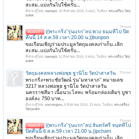
สะสม..แบ่งกันไปใช้ครับ...
ตั้งกระทู้โดย:
namayti
,
20 สิงหาคม 2016
, 6 ตอบ, ในห้อง:
พระเครื่อง วัตถุ
มงคล
Thread
((พระกริ่ง"รุ่นแรก"ลป.พวง ธมฺมทีโป ปิด
หมดแล้ว
คืนนี้ 14 ส.ค.59 เวลา 20.00 น.))bunpon
ขอเรียนเชิญร่วมประมูลวัตถุมงคลเก่าเก็บ..เลิก
สะสม..แบ่งกันไปใช้ครับ...
ตั้งกระทู้โดย:
namayti
,
11 สิงหาคม 2016
, 9 ตอบ, ในห้อง:
พระเครื่อง วัตถุ
มงคล
วัตถุมงคลหลวงพ่อพุธ ฐานิโย วัดป่าสาลวัน
Thread
พระกริ่ง+พระชัยวัฒน์ รุ่น"มหาลาภ" หมายเลข
3217 หลวงพ่อพุธ ฐานิโย วัดป่าสาลวัน
นครราชสีมา เนื้อนวะโลหะ พร้อมกล่องเดิมๆ บูชา
องค์ละ 750 บาท...
ตั้งกระทู้โดย:
soccerguru
,
8 สิงหาคม 2016
, 23 ตอบ, ในห้อง:
พระเครื่อง
วัตถุมงคล
Thread
((พระกริ่ง"รุ่นแรก"ลป.จันทร์ศรี จนฺททีโป
หมดแล้ว
ปิดคืนนี้ 6 ส.ค.59 เวลา 21.00 น.))pcharn
ขอเรียนเชิญร่วมประมูลวัตถุมงคลเก่าเก็บ..เลิก