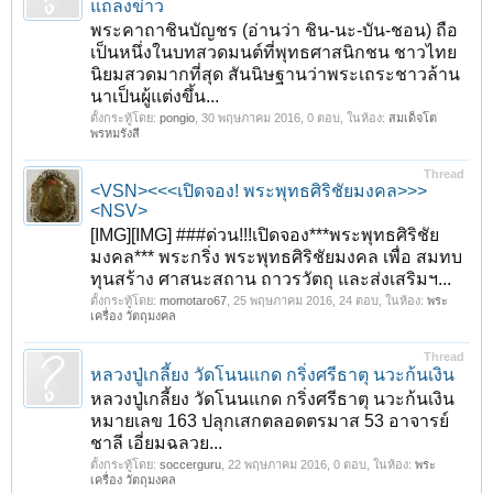
แถลงข่าว
พระคาถาชินบัญชร (อ่านว่า ชิน-นะ-บัน-ชอน) ถือ
เป็นหนึ่งในบทสวดมนต์ที่พุทธศาสนิกชน ชาวไทย
นิยมสวดมากที่สุด สันนิษฐานว่าพระเถระชาวล้าน
นาเป็นผู้แต่งขึ้น...
ตั้งกระทู้โดย:
pongio
,
30 พฤษภาคม 2016
, 0 ตอบ, ในห้อง:
สมเด็จโต
พรหมรังสี
Thread
<VSN><<<เปิดจอง! พระพุทธศิริชัยมงคล>>>
<NSV>
[IMG][IMG] ##‪#‎ด่วน‬!!!เปิดจอง***พระพุทธศิริชัย
มงคล*** พระกริ่ง พระพุทธศิริชัยมงคล เพื่อ สมทบ
ทุนสร้าง ศาสนะสถาน ถาวรวัตถุ และส่งเสริมฯ...
ตั้งกระทู้โดย:
momotaro67
,
25 พฤษภาคม 2016
, 24 ตอบ, ในห้อง:
พระ
เครื่อง วัตถุมงคล
1
2
3
4
5
6
→
14
ถัดไป >
Thread
หลวงปู่เกลี้ยง วัดโนนแกด กริ่งศรีธาตุ นวะก้นเงิน
หลวงปู่เกลี้ยง วัดโนนแกด กริ่งศรีธาตุ นวะก้นเงิน
หมายเลข 163 ปลุกเสกตลอดตรมาส 53 อาจารย์
ชาลี เอี่ยมฉลวย...
ตั้งกระทู้โดย:
soccerguru
,
22 พฤษภาคม 2016
, 0 ตอบ, ในห้อง:
พระ
เครื่อง วัตถุมงคล