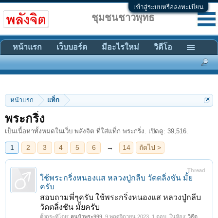
เข้าสู่ระบบหรือลงทะเบียน
ชุมชนชาวพุทธ
หน้าแรก
เว็บบอร์ด
มีอะไรใหม่
วิดีโอ
หน้าแรก
แท็ก
1
2
3
4
5
6
→
14
ถัดไป >
พระกริ่ง
เป็นเนื้อหาทั้งหมดในเว็บ พลังจิต ที่ใส่แท็ก พระกริ่ง. เปิดดู: 39,516.
Thread
ใช้พระกริ่งหนองแส หลวงปู่กลีบ วัดตลิ่งชัน มั้ย
ครับ
สอบถามพี่ๆครับ ใช้พระกริ่งหนองแส หลวงปู่กลีบ
วัดตลิ่งชัน มั้ยครับ
ตั้งกระทู้โดย:
คนบ้าพระ999
,
9 พฤศจิกายน 2023
, 1 ตอบ, ในห้อง:
วิธีดู