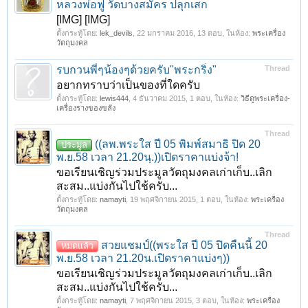
หลวงพ่อฟู วัดบางสมัคร ปลุกเสก
[IMG] [IMG]
ตั้งกระทู้โดย:
lek_devils
,
22 มกราคม 2016
, 13 ตอบ, ในห้อง:
พระเครื่อง
วัตถุมงคล
รบกวนพี่ๆน้องๆด้วยครับ"พระกริ่ง"
Thread
อยากทราบว่าเป็นของที่ใดครับ
ตั้งกระทู้โดย:
lewis444
,
4 ธันวาคม 2015
, 1 ตอบ, ในห้อง:
วิธีดูพระเครื่อง-
เครื่องรางของขลัง
Thread
((ลพ.พระใส ปี 05 พิมพ์สมาธิ ปิด 20
ประมูล
พ.ย.58 เวลา 21.20นฺ.))เปิดราคาแบ่งจ้า!
ขอเรียนเชิญร่วมประมูลวัตถุมงคลเก่าเก็บ..เลิก
สะสม..แบ่งกันไปใช้ครับ...
ตั้งกระทู้โดย:
namayti
,
19 พฤศจิกายน 2015
, 1 ตอบ, ในห้อง:
พระเครื่อง
วัตถุมงคล
Thread
สวยแชมป์((พระใส ปี 05 ปิดคืนนี้ 20
หมดแล้ว
พ.ย.58 เวลา 21.20น.เปิดราคาแบ่งๆ))
ขอเรียนเชิญร่วมประมูลวัตถุมงคลเก่าเก็บ..เลิก
สะสม..แบ่งกันไปใช้ครับ...
ตั้งกระทู้โดย:
namayti
,
7 พฤศจิกายน 2015
, 3 ตอบ, ในห้อง:
พระเครื่อง