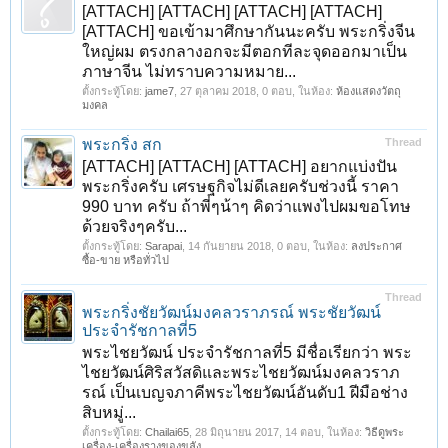
[ATTACH] [ATTACH] [ATTACH] [ATTACH]
[ATTACH] ขอเข้ามาศึกษากันนะครับ พระกริ่งจีน
ใหญ่ผม ตรงกลางอกจะมีตอกทีละจุดออกมาเป็น
ภาษาจีน ไม่ทราบความหมาย...
ตั้งกระทู้โดย:
jame7
,
27 ตุลาคม 2018
, 0 ตอบ, ในห้อง:
ห้องแสดงวัตถุ
มงคล
พระกริ่ง สก
Thread
[ATTACH] [ATTACH] [ATTACH] อยากแบ่งปัน
พระกริ่งครับ เศรษฐกิจไม่ดีเลยครับช่วงนี้ ราคา
990 บาท ครับ ถ้าพี่ๆน้าๆ คิดว่าแพงไปผมขอโทษ
ด้วยจริงๆครับ...
ตั้งกระทู้โดย:
Sarapai
,
14 กันยายน 2018
, 0 ตอบ, ในห้อง:
ลงประกาศ
ซื้อ-ขาย หรือทั่วไป
Thread
พระกริ่งชัยวัฒน์มงคลวราภรณ์ พระชัยวัฒน์
ประจำรัชกาลที่5
พระไชยวัฒน์ ประจำรัชกาลที่5 มีชื่อเรียกว่า พระ
ไชยวัฒน์ศิริสวัสดิและพระไชยวัฒน์มงคลวราภ
รณ์ เป็นเบญจภาคีพระไชยวัฒน์อันดับ1 ฝีมือช่าง
สิบหมู่...
ตั้งกระทู้โดย:
Chailai65
,
28 มิถุนายน 2017
, 14 ตอบ, ในห้อง:
วิธีดูพระ
เครื่อง-เครื่องรางของขลัง