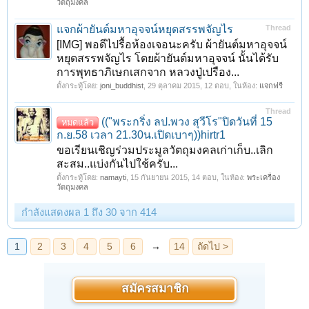
วัตถุมงคล
แจกผ้ายันต์มหาอุจจน์หยุดสรรพจัญไร
Thread
[IMG] พอดีไปรื้อห้องเจอนะครับ ผ้ายันต์มหาอุจจน์
หยุดสรรพจัญไร โดยผ้ายันต์มหาอุจจน์ นั้นได้รับ
การพุทธาภิเษกเสกจาก หลวงปู่เปรือง...
ตั้งกระทู้โดย:
joni_buddhist
,
29 ตุลาคม 2015
, 12 ตอบ, ในห้อง:
แจกฟรี
Thread
(("พระกริ่ง ลป.พวง สุวีโร"ปิดวันที่ 15
หมดแล้ว
ก.ย.58 เวลา 21.30น.เปิดเบาๆ))hirtr1
ขอเรียนเชิญร่วมประมูลวัตถุมงคลเก่าเก็บ..เลิก
สะสม..แบ่งกันไปใช้ครับ...
ตั้งกระทู้โดย:
namayti
,
15 กันยายน 2015
, 14 ตอบ, ในห้อง:
พระเครื่อง
วัตถุมงคล
กำลังแสดงผล 1 ถึง 30 จาก 414
สมัครสมาชิก