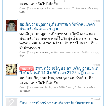
สะสม..แบ่งกันไปใช้ครับ...
ตั้งกระทู้โดย:
namayti
,
6 สิงหาคม 2016
, 6 ตอบ, ในห้อง:
พระเครื่อง วัตถุ
มงคล
Thread
ขอเชิญร่วมบุญถายเทียนพรรษา วัดหัวสะแกตก
พร้อมรับสมเด็จองค์ปฐม
ขอเชิญร่วมบุญถายเทียนพรรษา วัดหัวสะแกตก
พร้อมรับวัตถุมงคล พอดีในวันพุธที่ ๒๐ กรกฏาคม
๒๕๕๙ ผมและครอบครัวจะเดินทางไปถวายเทียน
จำนำพรรษา...
ตั้งกระทู้โดย:
joni_buddhist
,
30 มิถุนายน 2016
, 12 ตอบ, ในห้อง:
งานบุญ
อื่นๆ
Thread
((พระกริ่ง"เจริญพร"ลพ.เจริญ ฐานยุตโต
หมดแล้ว
ปิดคืนนี้ วันที่ 14 มิ.ย.59 เวลา 21.25 น.))seaown
ขอเรียนเชิญร่วมประมูลวัตถุมงคลเก่าเก็บ..เลิก
สะสม..แบ่งกันไปใช้ครับ...
ตั้งกระทู้โดย:
namayti
,
14 มิถุนายน 2016
, 3 ตอบ, ในห้อง:
พระเครื่อง
วัตถุมงคล
Thread
วัชระ กรรณิการ์ ร่ายมนต์คาถาชินบัญชรก่อน