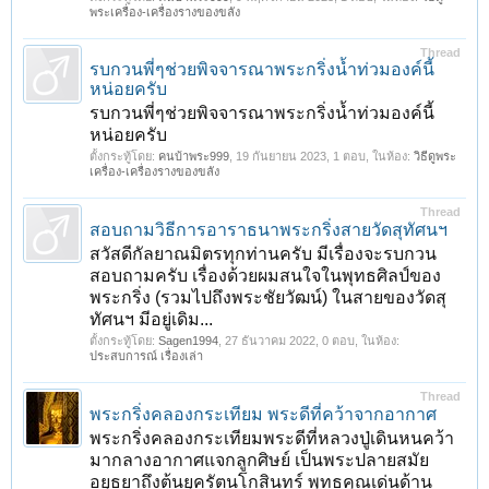
พระเครื่อง-เครื่องรางของขลัง
Thread
รบกวนพี่ๆช่วยพิจจารณาพระกริ่งน้ำท่วมองค์นี้
หน่อยครับ
รบกวนพี่ๆช่วยพิจจารณาพระกริ่งน้ำท่วมองค์นี้
หน่อยครับ
ตั้งกระทู้โดย:
คนบ้าพระ999
,
19 กันยายน 2023
, 1 ตอบ, ในห้อง:
วิธีดูพระ
เครื่อง-เครื่องรางของขลัง
Thread
สอบถามวิธีการอาราธนาพระกริ่งสายวัดสุทัศนฯ
สวัสดีกัลยาณมิตรทุกท่านครับ มีเรื่องจะรบกวน
สอบถามครับ เรื่องด้วยผมสนใจในพุทธศิลป์ของ
พระกริ่ง (รวมไปถึงพระชัยวัฒน์) ในสายของวัดสุ
ทัศนฯ มีอยู่เดิม...
ตั้งกระทู้โดย:
Sagen1994
,
27 ธันวาคม 2022
, 0 ตอบ, ในห้อง:
ประสบการณ์ เรื่องเล่า
Thread
พระกริ่งคลองกระเทียม พระดีที่คว้าจากอากาศ
พระกริ่งคลองกระเทียมพระดีที่หลวงปู่เดินหนคว้า
มากลางอากาศแจกลูกศิษย์ เป็นพระปลายสมัย
อยุธยาถึงต้นยุครัตนโกสินทร์ พุทธคุณเด่นด้าน