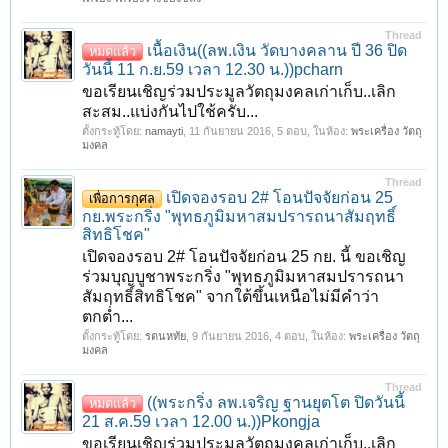
Thread
เนื้อเงิน((ลพ.เงิน วัดบางคลาน ปี 36 ปิด
หมดแล้ว
วันนี้ 11 ก.ย.59 เวลา 12.30 น.))pcharn
ขอเรียนเชิญร่วมประมูลวัตถุมงคลเก่าเก็บ..เลิก
สะสม..แบ่งกันไปใช้ครับ...
ตั้งกระทู้โดย:
namayti
,
11 กันยายน 2016
, 5 ตอบ, ในห้อง:
พระเครื่อง วัตถุ
มงคล
Thread
เปิดจองรอบ 2# โอนปัจจัยก่อน 25
เพื่อการกุศล
กย.พระกริ่ง "พุทธภูมิมหาสมปรารถนาสัมฤทธิ์
สิทธิโชค"
เปิดจองรอบ 2# โอนปัจจัยก่อน 25 กย. นี้ ขอเชิญ
ร่วมบุญบูชาพระกริ่ง "พุทธภูมิมหาสมปรารถนา
สัมฤทธิ์สิทธิโชค" จากใต้ขึ้นเหนือไม่มีคำว่า
ตกต่ำ...
ตั้งกระทู้โดย:
รตนหทัย
,
9 กันยายน 2016
, 4 ตอบ, ในห้อง:
พระเครื่อง วัตถุ
มงคล
Thread
((พระกริ่ง ลพ.เจริญ ฐานยุตโต ปิดวันนี้
หมดแล้ว
21 ส.ค.59 เวลา 12.00 น.))Pkongja
ขอเรียนเชิญร่วมประมูลวัตถุมงคลเก่าเก็บ..เลิก