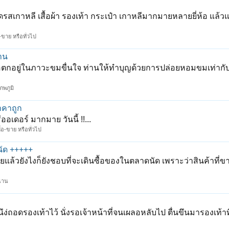
 เดรสเกาหลี เสื้อผ้า รองเท้า กระเป๋า เกาหลีมากมายหลายยี่ห้อ แล้
-ขาย หรือทั่วไป
งาน
รือตกอยู่ในภาวะขมขื่นใจ ท่านให้ทำบุญด้วยการปล่อยหอมขมเท่าก
ภพภูมิ
าคาถูก
อเดอร์ มากมาย วันนี้ !!...
้อ-ขาย หรือทั่วไป
นัด +++++
ล้วยังไงก็ยังชอบที่จะเดินซื้อของในตลาดนัด เพราะว่าสินค้าที่
นาน
นึง่ถอดรองเท้าไว้ นั่งรอเจ้าหน้าที่จนเผลอหลับไป ตื่นขึนมารองเท้า