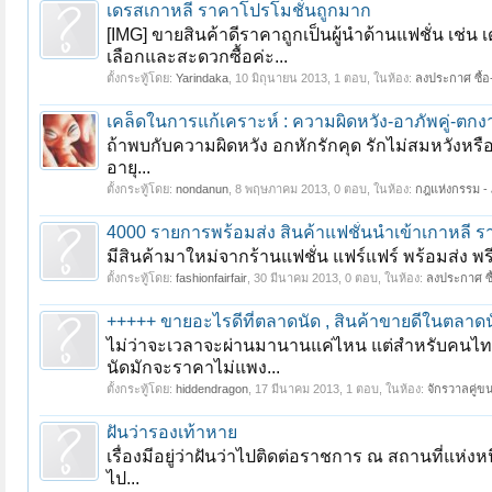
เดรสเกาหลี ราคาโปรโมชั่นถูกมาก
[IMG] ขายสินค้าดีราคาถูกเป็นผู้นำด้านแฟชั่น เช่น
เลือกและสะดวกซื้อค่ะ...
ตั้งกระทู้โดย:
Yarindaka
,
10 มิถุนายน 2013
, 1 ตอบ, ในห้อง:
ลงประกาศ ซื้อ
เคล็ดในการแก้เคราะห์ : ความผิดหวัง-อาภัพคู่-ตก
ถ้าพบกับความผิดหวัง อกหักรักคุด รักไม่สมหวังห
อายุ...
ตั้งกระทู้โดย:
nondanun
,
8 พฤษภาคม 2013
, 0 ตอบ, ในห้อง:
กฎแห่งกรรม - 
4000 รายการพร้อมส่ง สินค้าแฟชั่นนำเข้าเกาหลี ร
มีสินค้ามาใหม่จากร้านแฟชั่น แฟร์แฟร์ พร้อมส่ง พรีอ
ตั้งกระทู้โดย:
fashionfairfair
,
30 มีนาคม 2013
, 0 ตอบ, ในห้อง:
ลงประกาศ ซื
+++++ ขายอะไรดีที่ตลาดนัด , สินค้าขายดีในตลาด
ไม่ว่าจะเวลาจะผ่านมานานแค่ไหน แต่สำหรับคนไทยแ
นัดมักจะราคาไม่แพง...
ตั้งกระทู้โดย:
hiddendragon
,
17 มีนาคม 2013
, 1 ตอบ, ในห้อง:
จักรวาลคู่ข
ฝันว่ารองเท้าหาย
เรื่องมีอยู่ว่าฝันว่าไปติดต่อราชการ ณ สถานที่แห่งห
ไป...