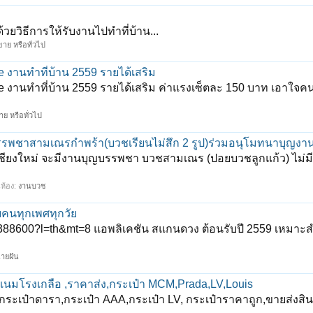
ยวิธีการให้รับงานไปทำที่บ้าน...
าย หรือทั่วไป
งานทําที่บ้าน 2559 รายได้เสริม
 งานทำที่บ้าน 2559 รายได้เสริม ค่าแรงเซ็ตละ 150 บาท เอาใจคน
ย หรือทั่วไป
รพชาสามเณรกำพร้า(บวชเรียนไม่สึก 2 รูป)ร่วมอนุโมทนาบุญง
 จ.เชียงใหม่ จะมีงานบุญบรรพชา บวชสามเณร (ปอยบวชลูกแก้ว) ไม
นห้อง:
งานบวช
บคนทุกเพศทุกวัย
000388600?l=th&mt=8 แอพลิเคชัน สแกนดวง ต้อนรับปี 2559 เหมาะ
ายฝัน
เนมโรงเกลือ ,ราคาส่ง,กระเป๋า MCM,Prada,LV,Louis
ระเป๋าดารา,กระเป๋า AAA,กระเป๋า LV, กระเป๋าราคาถูก,ขายส่งสิ