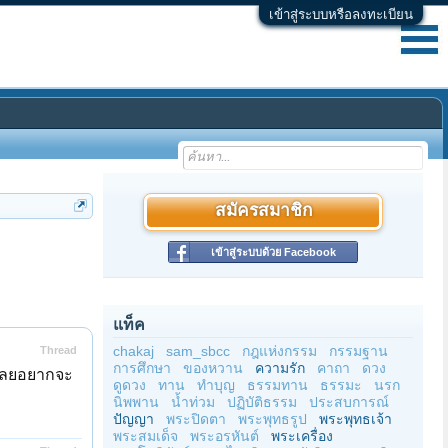
เข้าสู่ระบบหรือลงทะเบียน
สมัครสมาชิก
เข้าสู่ระบบด้วย Facebook
แท็ค
chakaj
sam_sbcc
กฎแห่งกรรม
กรรมฐาน
Thread
การศึกษา
ของหวาน
ความรัก
คาถา
ดวง
เลยอยากจะ
ดูดวง
ทาน
ทำบุญ
ธรรมทาน
ธรรมะ
นรก
นิพพาน
น้ำท่วม
ปฏิบัติธรรม
ประสบการณ์
ปัญญา
พระปิดตา
พระพุทธรูป
พระพุทธเจ้า
พระสมเด็จ
พระอรหันต์
พระเครื่อง