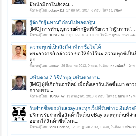
มีหน้ามีตาในสังคม...
ตั้งกระทู้โดย:
pokpok111
,
17 มีนาคม 2014
, 6 ตอบ, ในห้อง:
เรื่องผี
หน้า 1 ของ 9
1
2
3
4
5
6
→
9
ถัดไป >
รู้จัก “กฐินทาน” ก่อนไปทอดกฐิน
[IMG] การทำบุญถวายผ้ากฐินที่เรียกว่า “กฐินทาน”...
ตั้งกระทู้โดย:
HONGTAY
,
5 ตุลาคม 2013
, 1 ตอบ, ในห้อง:
พุทธศาสนา และ
ความทุกข์เป็นสิ่งมีค่าที่หาซื้อไม่ได้
พระอาจารย์ กล่าวว่า ขอให้จำไว้นะ ความทุกข์เป็นสิ่
ถูก...
ตั้งกระทู้โดย:
tamsak
,
26 สิงหาคม 2013
, 0 ตอบ, ในห้อง:
หลวงพ่อเล็ก วัดท่
เสริมดวง 7 วิธีทำบุญเสริมดวงงาน
[IMG] ผู้ที่เกิดวันอาทิตย์ เมื่อตั้งเสาวันเกิดขึ้นม
ถวายพระ...
ตั้งกระทู้โดย:
HONGTAY
,
13 กรกฎาคม 2013
, 0 ตอบ, ในห้อง:
ดูดวง และ ท
รับฝากซื้อของในebayและทุกเว็ปที่รับชำระเงินด้ว
บริการรับฝากซื้อสินค้าในเว็บ eBay และทุกเว็บที่จ
อยากได้สินค้าชิ้นไหน...
ตั้งกระทู้โดย:
Bank Chelsea
,
12 กรกฎาคม 2013
, 1 ตอบ, ในห้อง:
ลงประกาศ