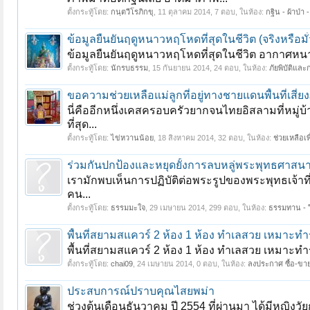
ตั้งกระทู้โดย:
กนฺตวีโรภิกขุ
,
11 ตุลาคม 2014
, 7 ตอบ, ในห้อง:
กฐิน - ผ้าป่า 
ข้อมูลยืนยันฤดูหนาวหฤโหดที่สุดในชีวิต (จริงหรือมั่
ข้อมูลยืนยันฤดูหนาวหฤโหดที่สุดในชีวิต อากาศหน
ตั้งกระทู้โดย:
นักรบธรรม
,
15 กันยายน 2014
, 24 ตอบ, ในห้อง:
ภัยพิบัติแล
ขอความช่วยเหลือแม่ลูกที่อยู่ทางชายแดนพื้นที่เสี่ยงภ
นี่คืออีกหนึ่งเคสครอบครัวยากจนไทยอิสลามที่หมู่บ้
ที่สุด...
ตั้งกระทู้โดย:
ไข่หวานน้อย
,
18 สิงหาคม 2014
, 32 ตอบ, ในห้อง:
ช่วยเหลือเพ
ร่วมกันปกป้องและหยุดยั้งการลบหลู่พระพุทธศาสนา (
เรามักพบเห็นการปฏิบัติต่อพระรูปของพระพุทธเจ้าที
คน...
ตั้งกระทู้โดย:
ธรรมมะใจ
,
29 เมษายน 2014
, 299 ตอบ, ในห้อง:
ธรรมทาน - 
พื้นที่สยามสแควร์ 2 ห้อง 1 ห้อง ทำเลสวย เหมาะท
พื้นที่สยามสแควร์ 2 ห้อง 1 ห้อง ทำเลสวย เหมาะทำร
ตั้งกระทู้โดย:
chai09
,
24 เมษายน 2014
, 0 ตอบ, ในห้อง:
ลงประกาศ ซื้อ-ขาย
ประสบการณ์ปราบคุณไสยพม่า
ช่วงต้นเดือนธันวาคม ปี 2554 ที่ผ่านมา ได้มีหญิง