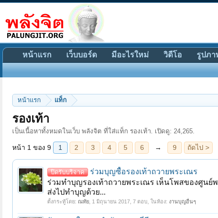
หน้าแรก
เว็บบอร์ด
มีอะไรใหม่
วิดีโอ
รูปภา
หน้าแรก
แท็ก
หน้า 1 ของ 9
1
2
3
4
5
6
→
9
ถัดไป >
รองเท้า
เป็นเนื้อหาทั้งหมดในเว็บ พลังจิต ที่ใส่แท็ก รองเท้า. เปิดดู: 24,265.
ร่วมบุญซื้อรองเท้าถวายพระเณร
ปิดรับบริจาค
ร่วมทำบุญรองเท้าถวายพระเณร เห็นโพสของศูนย์พ
ส่งไปทำบุญด้วย...
ตั้งกระทู้โดย:
ณทัย
,
1 มิถุนายน 2017
, 7 ตอบ, ในห้อง:
งานบุญอื่นๆ