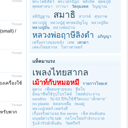
Thread
พระโพธิสัตว์
พระไตรปิฎก
พลังจิต
พุทธภูมิ
พุทธศาสนา
ภาวนา
วัตถุมงคล
วิญญาณ
สมาธิ
สติปัฏฐาน
สวรรค์
สุขภาพ
หลวงปู่ดู่
หลวงปู่ดู่ พรหมปัญโญ
หลวงปู่ทิม
Thread
หลวงปู่มั่น
หลวงพ่อปาน
small) /
หลวงพ่อฤาษีลิงดำ
อภิญญา
เครื่องรางของขลัง
เทพ
เทวดา
เพลงไทยสากล
โหราศาสตร์
Thread
แท็คมาแรง
เพลงไทยสากล
Thread
เม้าท์กับหมอหมี
งเครื่องใช้
รายการไทยเท่
ดูดวง
เพื่อคนชายขอบ
ฮีลใจ
มิจฉาชีพใช้รูปโปรไฟล์
โพสต์ประจาน
sondhix
วัย 63 ปีกับใช้ชีวิตแบบ “เด็กค่าย”
no plastic
หลอกเหยื่อ
หมอดู
Thread
หลวงปู่เทสก์ เทสรังสี
ำหรับพวก
เรื่องจริงผ่านจอ the series
เช็ค คนค้นฅน
มนุษย์ต่างวัย talk
กลโกงใหม่กำลังระบาด
รู้แล้วรักษ์กลิ่นฝัน
วัดศรีทวี