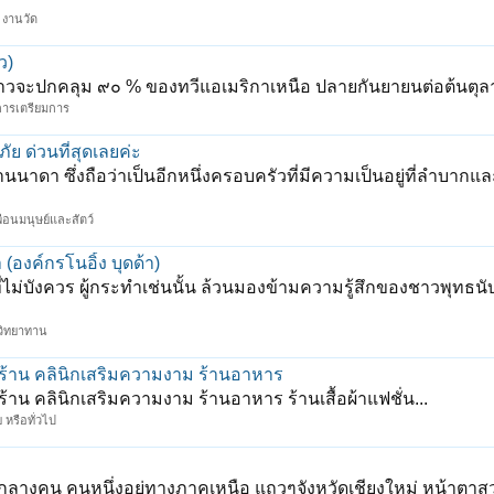
- งานวัด
ว)
าวจะปกคลุม ๙๐ % ของทวีแอเมริกาเหนือ ปลายกันยายนต่อต้นตุลาค
ะการเตรียมการ
ัย ด่วนที่สุดเลยค่ะ
านนาดา ซึ่งถือว่าเป็นอีกหนึ่งครอบครัวที่มีความเป็นอยู่ที่ลำบาก
ื่อนมนุษย์และสัตว์
องค์กรโนอิ้ง บุดด้า)
่ไม่บังควร ผู้กระทำเช่นนั้น ล้วนมองข้ามความรู้สึกของชาวพุทธนั
วิทยาทาน
ำร้าน คลินิกเสริมความงาม ร้านอาหาร
้าน คลินิกเสริมความงาม ร้านอาหาร ร้านเสื้อผ้าแฟชั่น...
 หรือทั่วไป
วัยกลางคน คนหนึ่งอยู่ทางภาคเหนือ แถวๆจังหวัดเชียงใหม่ หน้าตา