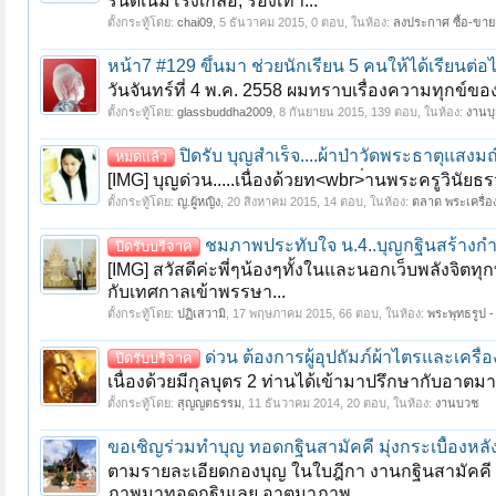
รนด์เนมโรงเกลือ, รองเท้า...
ตั้งกระทู้โดย:
chai09
,
5 ธันวาคม 2015
, 0 ตอบ, ในห้อง:
ลงประกาศ ซื้อ-ขาย 
หน้า7 #129 ขึ้นมา ช่วยนักเรียน 5 คนให้ได้เรียนต่อ
วันจันทร์ที่ 4 พ.ค. 2558 ผมทราบเรื่องความทุกข์ของ
ตั้งกระทู้โดย:
glassbuddha2009
,
8 กันยายน 2015
, 139 ตอบ, ในห้อง:
งานบุ
ปิดรับ บุญสำเร็จ....ผ้าป่าวัดพระธาตุแสง
หมดแล้ว
[IMG] บุญด่วน.....เนื่องด้วยท<wbr>่านพระครูวินัยธ
ตั้งกระทู้โดย:
ญ.ผู้หญิง
,
20 สิงหาคม 2015
, 14 ตอบ, ในห้อง:
ตลาด พระเครื่อง
ชมภาพประทับใจ น.4..บุญกฐินสร้างก
ปิดรับบริจาค
[IMG] สวัสดีค่ะพี่ๆน้องๆทั้งในและนอกเว็บพลังจิ
กับเทศกาลเข้าพรรษา...
ตั้งกระทู้โดย:
ปฏิเสวามิ
,
17 พฤษภาคม 2015
, 66 ตอบ, ในห้อง:
พระพุทธรูป - 
ด่วน ต้องการผู้อุปถัมภ์ผ้าไตรและเคร
ปิดรับบริจาค
เนื่องด้วยมีกุลบุตร 2 ท่านได้เข้ามาปรึกษากับอาต
ตั้งกระทู้โดย:
สุญญตธรรม
,
11 ธันวาคม 2014
, 20 ตอบ, ในห้อง:
งานบวช
ขอเชิญร่วมทำบุญ ทอดกฐินสามัคคี มุ่งกระเบื้อง
ตามรายละเอียดกองบุญ ในใบฎีกา งานกฐินสามัคคี สร้
ภาพมาทอดกฐินเลย อาตมาภาพ...