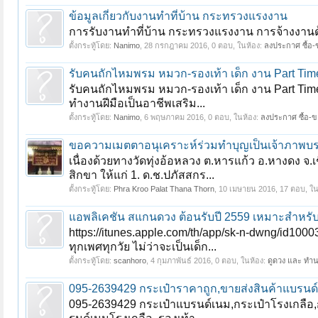
ข้อมูลเกี่ยวกับงานทำที่บ้าน กระทรวงแรงงาน
การรับงานทำที่บ้าน กระทรวงแรงงาน การจ้างงานด้ว
ตั้งกระทู้โดย:
Nanimo
,
28 กรกฎาคม 2016
, 0 ตอบ, ในห้อง:
ลงประกาศ ซื้อ-ข
รับคนถักไหมพรม หมวก-รองเท้า เด็ก งาน Part Time 
รับคนถักไหมพรม หมวก-รองเท้า เด็ก งาน Part Time
ทำงานฝีมือเป็นอาชีพเสริม...
ตั้งกระทู้โดย:
Nanimo
,
6 พฤษภาคม 2016
, 0 ตอบ, ในห้อง:
ลงประกาศ ซื้อ-ขา
ขอความเมตตาอนุเคราะห์ร่วมทำบุญเป็นเจ้าภาพบร
เนื่องด้วยทางวัดทุ่งอ้อหลวง ต.หารแก้ว อ.หางดง
สิกขา ให้แก่ 1. ด.ช.ปภัสสกร...
ตั้งกระทู้โดย:
Phra Kroo Palat Thana Thorn
,
10 เมษายน 2016
, 17 ตอบ, ใ
แอพลิเคชัน สแกนดวง ต้อนรับปี 2559 เหมาะสำหรั
https://itunes.apple.com/th/app/sk-n-dwng/id1
ทุกเพศทุกวัย ไม่ว่าจะเป็นเด็ก...
ตั้งกระทู้โดย:
scanhoro
,
4 กุมภาพันธ์ 2016
, 0 ตอบ, ในห้อง:
ดูดวง และ ทำน
095-2639429 กระเป๋าราคาถูก,ขายส่งสินค้าแบรนด์
095-2639429 กระเป๋าแบรนด์เนม,กระเป๋าโรงเกลือ,ก