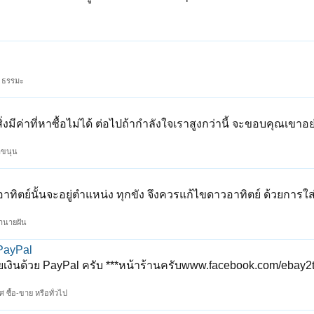
 ธรรมะ
งมีค่าที่หาซื้อไม่ได้ ต่อไปถ้ากำลังใจเราสูงกว่านี้ จะขอบคุณเขาอ
าขนุน
า ดาวอาทิตย์นั้นจะอยู่ตำแหน่ง ทุกขัง จึงควรแก้ไขดาวอาทิตย์ ด้วยการ
ำนายฝัน
ยPayPal
่ายเงินด้วย PayPal ครับ ***หน้าร้านครับwww.facebook.com/ebay2t
 ซื้อ-ขาย หรือทั่วไป