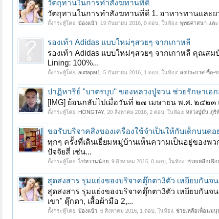
วัตถุทานในการทำสังฆทานที่ดี
วัตถุทานในการทำสังฆทานที่ดี 1. อาหารทานและยา ใ
ตั้งกระทู้โดย:
บ้องแบ้ว
,
19 กันยายน 2016
, 0 ตอบ, ในห้อง:
พุทธศาสนา และ
รองเท้า Adidas แบบใหม่ๆสวยๆ จากเกาหลี
รองเท้า Adidas แบบใหม่ๆสวยๆ จากเกาหลี คุณสมบัติ รอ
Lining: 100%...
ตั้งกระทู้โดย:
auttapat1
,
5 กันยายน 2016
, 1 ตอบ, ในห้อง:
ลงประกาศ ซื้อ-ข
ปาฏิหาริย์ "บาตรบุบ" ของหลวงปู่จวน ช่วยรักษาเอ
[IMG] ย้อนกลับไปเมื่อวันที่ ๒๗ เมษายน พ.ศ. ๒๕๒๓ 
ตั้งกระทู้โดย:
HONGTAY
,
20 สิงหาคม 2016
, 2 ตอบ, ในห้อง:
หลวงปู่มั่น ภูร
ขอรับบริจาคสิ่งของเครื่องใช้จำเป็นให้กับเด็กบนดอ
ทุกๆ ครั้งที่เดินเยี่ยมหมู่บ้านเห็นความเป็นอยู่ขอ
ปัจจัยสี่ เช่น...
ตั้งกระทู้โดย:
ไข่หวานน้อย
,
9 สิงหาคม 2016
, 0 ตอบ, ในห้อง:
ช่วยเหลือเพื่
สุดสงสาร รุมแย่งของบริจาคตุ๊กตา3ตัว เหยียบกันจน
สุดสงสาร รุมแย่งของบริจาคตุ๊กตา3ตัว เหยียบกันจ
เขา" ตุ๊กตา, เสื้อผ้ามือ 2,...
ตั้งกระทู้โดย:
บ้องแบ้ว
,
6 สิงหาคม 2016
, 1 ตอบ, ในห้อง:
ช่วยเหลือเพื่อนมนุ