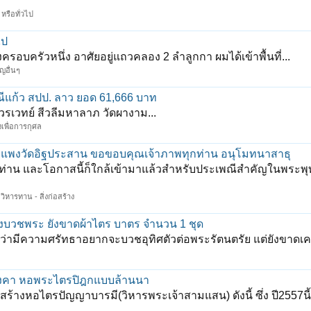
หรือทั่วไป
ไป
ครอบครัวหนึ่ง อาศัยอยู่แถวคลอง 2 ลำลูกกา ผมได้เข้าพื้นที่...
ญอื่นๆ
มณีแก้ว สปป. ลาว ยอด 61,666 บาท
รวรเวทย์ สีวลีมหาลาภ วัดผางาม...
เพื่อการกุศล
ำแพงวัดอิฐประสาน ขอขอบคุณเจ้าภาพทุกท่าน อนุโมทนาสาธุ
ตทุกท่าน และโอกาสนี้ก็ใกล้เข้ามาแล้วสำหรับประเพณีสำคัญในพระ
วิหารทาน - สิ่งก่อสร้าง
ื่องบวชพระ ยังขาดผ้าไตร บาตร จำนวน 1 ชุด
มาว่ามีความศรัทธาอยากจะบวชอุทิศตัวต่อพระรัตนตรัย แต่ยังขาดเคร
หลังคา หอพระไตรปิฎกแบบล้านนา
างหอไตรปัญญาบารมี(วิหารพระเจ้าสามแสน) ดังนี้ ซึ่ง ปี2557นี้ ย