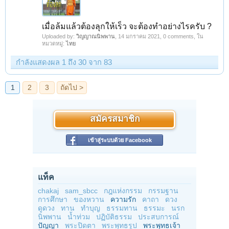
เมื่อล้มแล้วต้องลุกให้เร็ว จะต้องทำอย่างไรครับ ?
Uploaded by:
วิญญาณนิพพาน
,
14 มกราคม 2021
, 0 comments, ใน
หมวดหมู่:
ไทย
กำลังแสดงผล 1 ถึง 30 จาก 83
สมัครสมาชิก
เข้าสู่ระบบด้วย Facebook
แท็ค
chakaj
sam_sbcc
กฎแห่งกรรม
กรรมฐาน
การศึกษา
ของหวาน
ความรัก
คาถา
ดวง
ดูดวง
ทาน
ทำบุญ
ธรรมทาน
ธรรมะ
นรก
นิพพาน
น้ำท่วม
ปฏิบัติธรรม
ประสบการณ์
ปัญญา
พระปิดตา
พระพุทธรูป
พระพุทธเจ้า