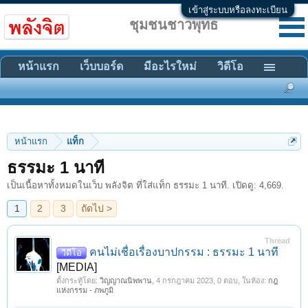
เข้าสู่ระบบหรือลงทะเบียน
ชุมชนชาวพุทธ
หน้าแรก
เว็บบอร์ด
มีอะไรใหม่
วิดีโอ
หน้าแรก
แท็ก
1
2
3
ถัดไป >
ธรรมะ 1 นาที
เป็นเนื้อหาทั้งหมดในเว็บ พลังจิต ที่ใส่แท็ก ธรรมะ 1 นาที. เปิดดู: 4,669.
Thread
คนไม่เชื่อเรื่องบาปกรรม : ธรรมะ 1 นาที
วีดีโอ
[MEDIA]
ตั้งกระทู้โดย:
วิญญาณนิพพาน
,
4 กรกฎาคม 2023
, 0 ตอบ, ในห้อง:
กฎ
แห่งกรรม - ภพภูมิ