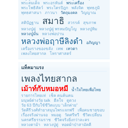
พระสมเด็จ
พระอรหันต์
พระเครื่อง
พระโพธิสัตว์
พระไตรปิฎก
พลังจิต
พุทธภูมิ
พุทธศาสนา
ภาวนา
วัตถุมงคล
วิญญาณ
สมาธิ
สติปัฏฐาน
สวรรค์
สุขภาพ
หลวงปู่ดู่
หลวงปู่ดู่ พรหมปัญโญ
หลวงปู่ทิม
หลวงปู่มั่น
หลวงพ่อปาน
หลวงพ่อฤาษีลิงดำ
อภิญญา
เครื่องรางของขลัง
เทพ
เทวดา
เพลงไทยสากล
โหราศาสตร์
แท็คมาแรง
เพลงไทยสากล
เม้าท์กับหมอหมี
น้ำใจไทยเพื่อไทย
รายการไทยเท่
เช็ค คนค้นฅน
มนุษย์ต่างวัย talk
ฮีลใจ
ดูดวง
วัย 63 ปีกับใช้ชีวิตแบบ “เด็กค่าย”
วัดคีรีวงศ์ทำยาสมุนไพรแจกฟรี
เพื่อคนชายขอบ
เรื่องจริงผ่านจอ
หมอดู
วัดศรีทวี
ชีวิตเปลี่ยน
นครศรีธรรมราช
ชีวิตจริงยิ่งกว่าละคร
หลวงตาม้า
หลวงปู่ดู่
ทอดผ้าป่าสามัคคี