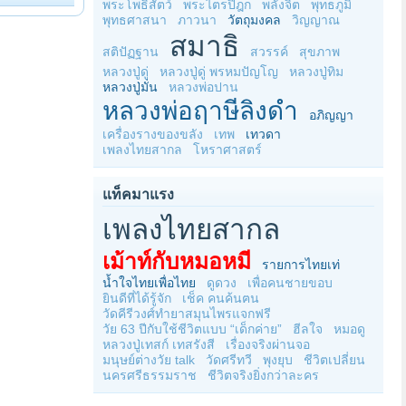
พระโพธิสัตว์
พระไตรปิฎก
พลังจิต
พุทธภูมิ
พุทธศาสนา
ภาวนา
วัตถุมงคล
วิญญาณ
สมาธิ
สติปัฏฐาน
สวรรค์
สุขภาพ
หลวงปู่ดู่
หลวงปู่ดู่ พรหมปัญโญ
หลวงปู่ทิม
หลวงปู่มั่น
หลวงพ่อปาน
หลวงพ่อฤาษีลิงดำ
อภิญญา
เครื่องรางของขลัง
เทพ
เทวดา
เพลงไทยสากล
โหราศาสตร์
แท็คมาแรง
เพลงไทยสากล
เม้าท์กับหมอหมี
รายการไทยเท่
น้ำใจไทยเพื่อไทย
ดูดวง
เพื่อคนชายขอบ
ยินดีที่ได้รู้จัก
เช็ค คนค้นฅน
วัดคีรีวงศ์ทำยาสมุนไพรแจกฟรี
วัย 63 ปีกับใช้ชีวิตแบบ “เด็กค่าย”
ฮีลใจ
หมอดู
หลวงปู่เทสก์ เทสรังสี
เรื่องจริงผ่านจอ
มนุษย์ต่างวัย talk
วัดศรีทวี
พุงยุบ
ชีวิตเปลี่ยน
นครศรีธรรมราช
ชีวิตจริงยิ่งกว่าละคร