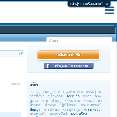
เข้าสู่ระบบหรือลงทะเบียน
สมัครสมาชิก
เข้าสู่ระบบด้วย Facebook
Thread
แท็ค
chakaj
sam_sbcc
กฎแห่งกรรม
กรรมฐาน
การศึกษา
ของหวาน
ความรัก
คาถา
ดวง
ดูดวง
ทาน
ทำบุญ
ธรรมทาน
ธรรมะ
นรก
นิพพาน
น้ำท่วม
ปฏิบัติธรรม
ประสบการณ์
ปัญญา
พระปิดตา
พระพุทธรูป
พระพุทธเจ้า
พระสมเด็จ
พระอรหันต์
พระเครื่อง