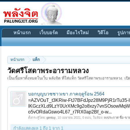
หน้าแรก
เว็บบอร์ด
มีอะไรใหม่
วิดีโอ
รูปภา
หน้าแรก
แท็ก
วัดศรีโสดาพระอารามหลวง
เป็นเนื้อหาทั้งหมดในเว็บ พลังจิต ที่ใส่แท็ก วัดศรีโสดาพระอารามหลวง. เปิด
บอกบุญบวชชาวเขา ภาคฤดูร้อน 2564
=AZVOuT_t3KRiw-FtJ7BFdJpz28M9PjR1rTu35-
IKGczXLd9LzY0UrXMc9g2o8xzy7vnSOsowMqW
o5vORdaGswo4L67_r7RX0ap2Bf_o-w...
ตั้งกระทู้โดย:
gimtuy
,
10 เมษายน 2021
, 0 ตอบ, ในห้อง:
ลงประกาศ ซื้อ-ขาย
กำลังแสดงผล 1 ถึง 1 จาก 1