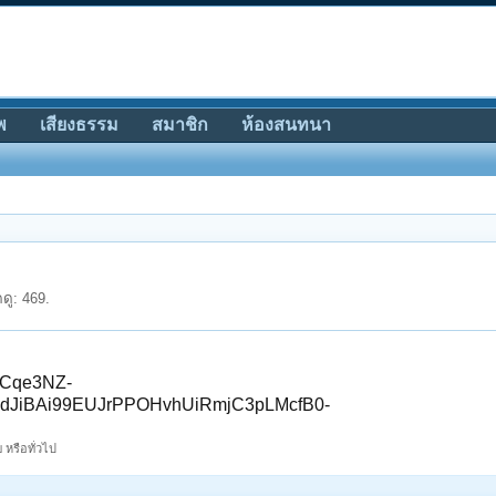
พ
เสียงธรรม
สมาชิก
ห้องสนทนา
ดู: 469.
ICqe3NZ-
dJiBAi99EUJrPPOHvhUiRmjC3pLMcfB0-
 หรือทั่วไป