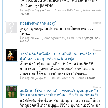
ใช้อารมณ์จิตให้เกิดประโยชน์ : หลวงพ่อฤๅษีลิง
ดำ วัดท่าซุง [MEDIA]
ตั้งกระทู้โดย:
วิญญาณนิพพาน
,
3 เมษายน 2023
, 0 ตอบ, ในห้อง:
หลวงพ่อ
ฤๅษีลิงดำ
ตัวอย่างเหตุลาพุทธภูมิ
Thread
เหตุลาพุทธภูมิไม่ปรารถนารอเป็นตถาคตองค์
ใหม่...
ตั้งกระทู้โดย:
zmata
,
23 กรกฎาคม 2022
, 0 ตอบ, ในห้อง:
พุทธภูมิ - พระ
โพธิสัตว์
Thread
แจกไฟล์ฟรีหนังสือ.."มโนมยิทธิและประวัติของ
ฉัน" หลวงพ่อฤาษีลิงดำ..วัดท่าซุง
เป็นหนังสือที่บอกเล่าเกี่ยวกับวิชามโนมยิทธิที่
สามารถทำให้คน เห็นนรกและสวรรค์ได้อย่าง
ง่ายๆ ผลที่ได้จากการฝึกและประวัติของ...
ตั้งกระทู้โดย:
goodjob2u
,
13 เมษายน 2022
, 1 ตอบ, ในห้อง:
แจกฟรี
Thread
ลดพิเศษ โปรสงกรานต์… พระหลักพุทธคุณหลัก
ล้าน และคณาจารย์ยอดนิยม เชิญรับชมก่อนครับ
สวัสดีครับ พี่ๆเพื่อนๆสมาชิกทุกท่าน กระผมได้นำ
วัตถุมงคลที่ได้ร่วมบุญ...ไว้บ้าง บูชามาเองบ้าง มา