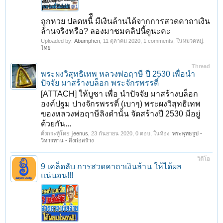
ถูกหวย ปลดหนี้ื มีเงินล้านได้จากการสวดคาถาเงิน
ล้านจริงหรือ? ลองมาชมคลิปนี้ดูนะคะ
Uploaded by:
Abumphen
,
11 ตุลาคม 2020
, 1 comments, ในหมวดหมู่:
ไทย
Thread
พระผงวิสุทธิเทพ หลวงพ่อฤาษี ปี 2530 เพื่อนำ
ปัจจัย มาสร้างบล็อก พระจักรพรรดิ์
[ATTACH] ให้บูชา เพื่อ นำปัจจัย มาสร้างบล็อก
องค์ปฐม ปางจักรพรรดิ์ (เบาๆ) พระผงวิสุทธิเทพ
ของหลวงพ่อฤาษีลิงดำนั้น จัดสร้างปี 2530 มีอยู่
ด้วยกัน...
ตั้งกระทู้โดย:
jeenus
,
23 กันยายน 2020
, 0 ตอบ, ในห้อง:
พระพุทธรูป -
วิหารทาน - สิ่งก่อสร้าง
วิดีโอ
9 เคล็ดลับ การสวดคาถาเงินล้าน ให้ได้ผล
แน่นอน!!!