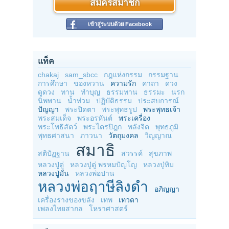
สมัครสมาชิก
เข้าสู่ระบบด้วย Facebook
แท็ค
chakaj
sam_sbcc
กฎแห่งกรรม
กรรมฐาน
การศึกษา
ของหวาน
ความรัก
คาถา
ดวง
ดูดวง
ทาน
ทำบุญ
ธรรมทาน
ธรรมะ
นรก
นิพพาน
น้ำท่วม
ปฏิบัติธรรม
ประสบการณ์
ปัญญา
พระปิดตา
พระพุทธรูป
พระพุทธเจ้า
พระสมเด็จ
พระอรหันต์
พระเครื่อง
พระโพธิสัตว์
พระไตรปิฎก
พลังจิต
พุทธภูมิ
พุทธศาสนา
ภาวนา
วัตถุมงคล
วิญญาณ
สมาธิ
สติปัฏฐาน
สวรรค์
สุขภาพ
หลวงปู่ดู่
หลวงปู่ดู่ พรหมปัญโญ
หลวงปู่ทิม
หลวงปู่มั่น
หลวงพ่อปาน
หลวงพ่อฤาษีลิงดำ
อภิญญา
เครื่องรางของขลัง
เทพ
เทวดา
เพลงไทยสากล
โหราศาสตร์