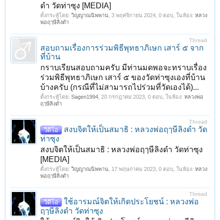
ดำ วัดท่าซุง [MEDIA]
ตั้งกระทู้โดย:
วิญญาณนิพพาน
,
3 พฤศจิกายน 2024
, 0 ตอบ, ในห้อง:
หลวง
พ่อฤๅษีลิงดำ
Thread
สอบถามเรื่องการร่วมพิธีพุทธาภิเษก เสาร์ ๕ จาก
ที่บ้าน
กราบเรียนสอบถามครับ มีท่านมดพอจะทราบเรื่อง
ร่วมพิธีพุทธาภิเษก เสาร์ ๕ ของวัดท่าซุงเองที่บ้าน
บ้างครับ (กรณีที่ไม่สามารถไปร่วมที่วัดเองได้)...
ตั้งกระทู้โดย:
Sagen1994
,
20 กรกฎาคม 2023
, 0 ตอบ, ในห้อง:
หลวงพ่อ
ฤๅษีลิงดำ
Thread
สงบจิตให้เป็นสมาธิ : หลวงพ่อฤๅษีลิงดำ วัด
วีดีโอ
ท่าซุง
สงบจิตให้เป็นสมาธิ : หลวงพ่อฤๅษีลิงดำ วัดท่าซุง
[MEDIA]
ตั้งกระทู้โดย:
วิญญาณนิพพาน
,
17 พฤษภาคม 2023
, 0 ตอบ, ในห้อง:
หลวง
พ่อฤๅษีลิงดำ
Thread
ใช้อารมณ์จิตให้เกิดประโยชน์ : หลวงพ่อ
วีดีโอ
ฤๅษีลิงดำ วัดท่าซุง