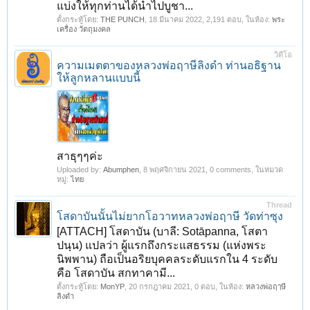
แบ่งให้ทุกท่านได้นำไปบูชา...
ตั้งกระทู้โดย:
THE PUNCH
,
18 มีนาคม 2022
, 2,191 ตอบ, ในห้อง:
พระ
เครื่อง วัตถุมงคล
วิดีโอ
ความเมตตาของหลวงพ่อฤาษีลิงดำ ท่านอธิฐาน
ให้ลูกหลานแบบนี้
สาธุๆๆค่ะ
Uploaded by:
Abumphen
,
8 พฤศจิกายน 2021
, 0 comments, ในหมวด
หมู่:
ไทย
Thread
โสดาบันนั้นไม่ยากโอวาทหลวงพ่อฤาษี วัดท่าซุง
[ATTACH] โสดาบัน (บาลี: Sotāpanna, โสตา
ปนฺน) แปลว่า ผู้แรกถึงกระแสธรรม (แห่งพระ
นิพพาน) ถือเป็นอริยบุคคลระดับแรกใน 4 ระดับ
คือ โสดาบัน สกทาคามี...
ตั้งกระทู้โดย:
MonYP
,
20 กรกฎาคม 2021
, 0 ตอบ, ในห้อง:
หลวงพ่อฤๅษี
ลิงดำ