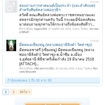
Thread
สอบถามการสวดมนต์เป็นประจำ (และลำดับบท)
สำหรับศิษย์หลวงพ่อฤๅษีฯ
สวัสดี คณะศิษย์หลวงพ่อพระราชพรหมยานและ
สหธรรมิกทุกท่านครับ วันนี้ กระผมมีข้อสงสัยจะ
มาสอบถามทุกท่านให้กระจ่างถึงข้อสงสัยที่ว่า...
ตั้งกระทู้โดย:
Sagen1994
,
27 พฤศจิกายน 2019
, 3 ตอบ, ในห้อง:
หลวงพ่อ
ฤๅษีลิงดำ
Thread
มีดหมอเขียงหมู (หลวงพ่อฤาษีลิงดำ วัดท่าซุง)
มีดหมอชาตรี (เขียงหมู) มีดหมอเขียงหมู (หลวง
พ่อฤาษีลิงดำ) วัดท่าซุง ต.น้ำซึม อ.เมือง
จ.อุทัยธานี พิธีชาตรีเต็มกำลัง 19 มีนาคม 2518
[ATTACH]...
ตั้งกระทู้โดย:
แม็ค ดอกกระเจียว
,
25 เมษายน 2019
, 0 ตอบ, ในห้อง:
ห้อง
แสดงวัตถุมงคล
กำลังแสดงผล 1 ถึง 30 จาก 39