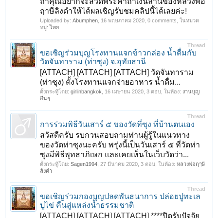
ถ้าคุณอยากจะสวดพระคาถาเงินล้านของหลวงพ่อ
ฤาษีลิงดำให้ได้ผลเชิญรับชมคลิปนี้ได้เลยค่ะ!
Uploaded by:
Abumphen
,
16 พฤษภาคม 2020
, 0 comments, ในหมวด
หมู่:
ไทย
Thread
ขอเชิญร่วมบุญโรงทานแจกข้าวกล่อง น้ำดื่มกับ
วัดจันทาราม (ท่าซุง) จ.อุทัยธานี
[ATTACH] [ATTACH] [ATTACH] วัดจันทาราม
(ท่าซุง) ตั้งโรงทานแจกจ่ายอาหาร น้ำดื่ม...
ตั้งกระทู้โดย:
girlinbangkok
,
16 เมษายน 2020
, 3 ตอบ, ในห้อง:
งานบุญ
อื่นๆ
Thread
การร่วมพิธีวันเสาร์ ๕ ของวัดที่ซุง ที่บ้านตนเอง
สวัสดีครับ รบกวนสอบถามท่านผู้รู้ในแนวทาง
ของวัดท่าซุงนะครับ พรุ่งนี้เป็นวันเสาร์ ๕ ที่วัดท่า
ซุงมีพิธีพุทธาภิเษก และเคยเห็นในเว็บวัดว่า...
ตั้งกระทู้โดย:
Sagen1994
,
27 มีนาคม 2020
, 3 ตอบ, ในห้อง:
หลวงพ่อฤๅษี
ลิงดำ
Thread
ขอเชิญร่วมกองบุญปลดพันธนาการ ปล่อยปูทะเล
ปูไข่ คืนสู่แหล่งน้ำธรรมชาติ
[ATTACH] [ATTACH] [ATTACH] ****ปิดรับปัจจัย