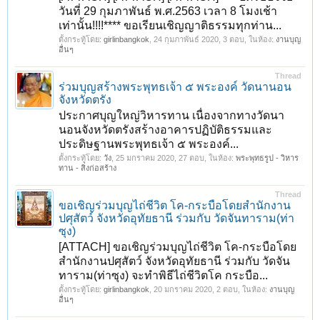
วันที่ 29 กุมภาพันธ์ พ.ศ.2563 เวลา 8 โมงเช้า
เท่านั้น!!!!**** ขอเรียนเชิญญาติธรรมทุกท่าน...
ตั้งกระทู้โดย:
girlinbangkok
,
24 กุมภาพันธ์ 2020
, 3 ตอบ, ในห้อง:
งานบุญ
อื่นๆ
Thread
ร่วมบุญสร้างพระพุทธเจ้า ๕ พระองค์ วัดนานอน
จังหวัดตรัง
ประกาศบุญใหญ่วิหารทาน เนื่องจากทางวัดนา
นอนจังหวัดตรังสร้างอาคารปฏิบัติธรรมและ
ประดิษฐานพระพุทธเจ้า ๕ พระองค์...
ตั้งกระทู้โดย:
วัง
,
25 มกราคม 2020
, 27 ตอบ, ในห้อง:
พระพุทธรูป - วิหาร
ทาน - สิ่งก่อสร้าง
Thread
ขอเชิญร่วมบุญไถ่ชีวิต โค-กระบือโดยสำนักงาน
ปศุสัตว์ จังหวัดอุทัยธานี ร่วมกับ วัดจันทาราม(ท่า
ซุง)
[ATTACH] ขอเชิญร่วมบุญไถ่ชีวิต โค-กระบือโดย
สำนักงานปศุสัตว์ จังหวัดอุทัยธานี ร่วมกับ วัดจัน
ทาราม(ท่าซุง) จะทำพิธีไถ่ชีวิตโค กระบือ...
ตั้งกระทู้โดย:
girlinbangkok
,
20 มกราคม 2020
, 2 ตอบ, ในห้อง:
งานบุญ
อื่นๆ