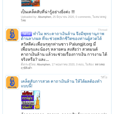
เป็นเคล็ดลับที่น่ารู้อย่างยิ่งค่ะ !!!
Uploaded by:
Abumphen
,
25 มิถุนายน 2020
, 0 comments, ในหมวดหมู่:
ไทย
1
2
ถัดไป >
Thread
ทําไม พระคาถาเงินล้าน จึงมีพุทธานุภาพ
วีดีโอ
ด้านลาภผล ที่จะช่วยพลิกชีวิตของท่านผู้สวดได้
สวัสดีค่ะเพื่อนๆทุกท่านชาว Palungjit.org มี่
เพื่อนๆและน้องๆ หลายคน สงสัยว่า สวดมนต์
คาถาเงินล้าน แล้วจะช่วยเรื่องการเงิน การงาน ได้
จริงหรือ? และ...
ตั้งกระทู้โดย:
Abumphen
,
17 พฤษภาคม 2020
, 0 ตอบ, ในห้อง:
หลวงพ่อ
ฤๅษีลิงดำ
วิดีโอ
เคล็ดลับการสวด คาถาเงินล้าน ให้ได้ผลต้องทำ
แบบนี้!