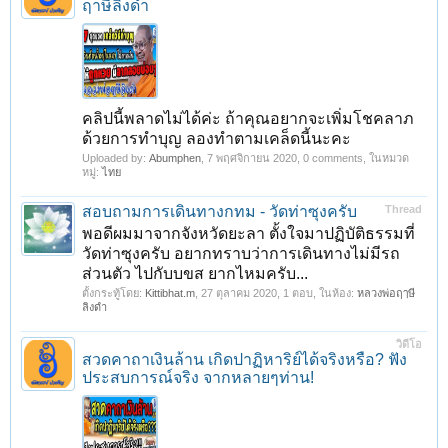
ฤาษีลิงดํา
คลิปนี้พลาดไม่ได้ค่ะ ถ้าคุณอยากจะเพิ่มโชคลาภ
ด้วยการทำบุญ ลองทำตามเคล็ดนี้นะคะ
Uploaded by:
Abumphen
,
7 พฤศจิกายน 2020
, 0 comments, ในหมวด
หมู่:
ไทย
สอบถามการเดินทางกทม - วัดท่าซุงครับ
Thread
พอดีผมมาจากจังหวัดยะลา ตั้งใจมาปฏิบัติธรรมที่
วัดท่าซุงครับ อยากทราบว่าการเดินทางไม่มีรถ
ส่วนตัว ไปกับบขส ยากไหมครับ...
ตั้งกระทู้โดย:
Kittibhat.m
,
27 ตุลาคม 2020
, 1 ตอบ, ในห้อง:
หลวงพ่อฤๅษี
ลิงดำ
วิดีโอ
สวดคาถาเงินล้าน เกิดปาฏิหาริย์ได้จริงหรือ? ฟัง
ประสบการณ์จริง จากหลายๆท่าน!