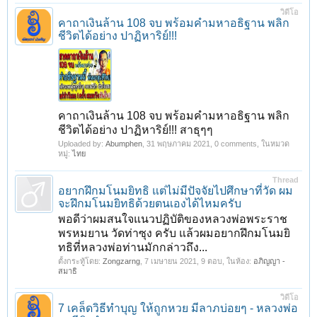
วิดีโอ
คาถาเงินล้าน 108 จบ พร้อมคํามหาอธิฐาน พลิก
ชีวิตได้อย่าง ปาฏิหาริย์!!!
คาถาเงินล้าน 108 จบ พร้อมคํามหาอธิฐาน พลิก
ชีวิตได้อย่าง ปาฏิหาริย์!!! สาธุๆๆ
Uploaded by:
Abumphen
,
31 พฤษภาคม 2021
, 0 comments, ในหมวด
หมู่:
ไทย
Thread
อยากฝึกมโนมยิทธิ แต่ไม่มีปัจจัยไปศึกษาที่วัด ผม
จะฝึกมโนมยิทธิด้วยตนเองได้ไหมครับ
พอดีว่าผมสนใจแนวปฏิบัติของหลวงพ่อพระราช
พรหมยาน วัดท่าซุง ครับ แล้วผมอยากฝึกมโนมยิ
ทธิที่หลวงพ่อท่านมักกล่าวถึง...
ตั้งกระทู้โดย:
Zongzarng
,
7 เมษายน 2021
, 9 ตอบ, ในห้อง:
อภิญญา -
สมาธิ
วิดีโอ
7 เคล็ดวิธีทำบุญ ให้ถูกหวย มีลาภบ่อยๆ - หลวงพ่อ