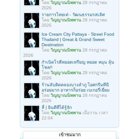
โดย
วิญญาณนิพพาน
28 กรกฎาคม
2026
รายการไทยเท่ - วัฒนธรรมรสเลิศ
โดย
วิญญาณนิพพาน
28 กรกฎาคม
2026
Ice Cream City Pattaya - Street Food
Thailand | Great & Grand Sweet
Destination
โดย
วิญญาณนิพพาน
28 กรกฎาคม
2026
กำเนิดโรตีหยอดเหรียญ หยอด หมุน ลุ้น
โชค!!
โดย
วิญญาณนิพพาน
28 กรกฎาคม
2026
ร้านลับติดคลองบางลำภู ไอศกรีมที่นี่
อร่อยมาก อาหารก็อร่อย เบเกอรี่เยี่ยม
โดย
วิญญาณนิพพาน
28 กรกฎาคม
2026
ลี้ | ยินดีที่ได้รู้จัก
โดย
วิญญาณนิพพาน
เมื่อวาน เวลา
22:04
เข้าชมมาก