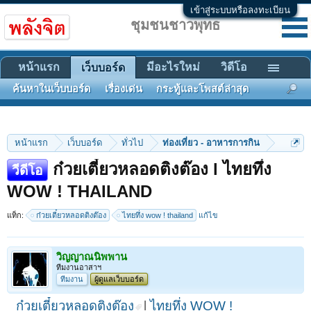
เข้าสู่ระบบหรือลงทะเบียน
ชุมชนชาวพุทธ
หน้าแรก
มีอะไรใหม่
วิดีโอ
เว็บบอร์ด
ค้นหาในเว็บบอร์ด
เรื่องเด่น
กระทู้และโพสต์ล่าสุด
หน้าแรก
เว็บบอร์ด
ทั่วไป
ท่องเที่ยว - อาหารการกิน
ก๋วยเตี๋ยวหลอดติงต๊อง l ไทยทึ่ง
วีดีโอ
WOW ! THAILAND
แท็ก:
ก๋วยเตี๋ยวหลอดติงต๊อง
ไทยทึ่ง wow ! thailand
แก้ไข
วิญญาณนิพพาน
ทีมงานอาสาฯ
ทีมงาน
ผู้ดูแลเว็บบอร์ด
ก๋วยเตี๋ยวหลอดติงต๊อง
l
ไทยทึ่ง WOW !