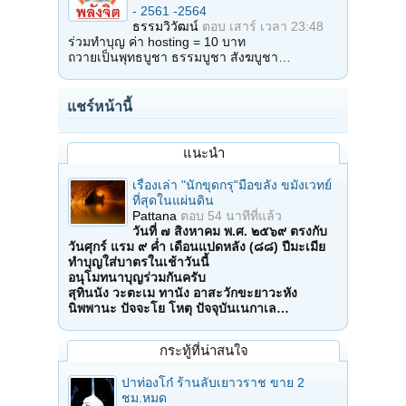
- 2561 -2564
ธรรมวิวัฒน์
ตอบ
เสาร์ เวลา 23:48
ร่วมทำบุญ ค่า hosting = 10 บาท
ถวายเป็นพุทธบูชา ธรรมบูชา สังฆบูชา…
แชร์หน้านี้
แนะนำ
เรื่องเล่า "นักขุดกรุ"มือขลัง ขมังเวทย์
ที่สุดในแผ่นดิน
Pattana
ตอบ
54 นาทีที่แล้ว
วันที่ ๗ สิงหาคม พ.ศ. ๒๕๖๙ ตรงกับ
วันศุกร์ แรม ๙ ค่ำ เดือนแปดหลัง (๘๘) ปีมะเมีย
ทำบุญใส่บาตรในเช้าวันนี้
อนุโมทนาบุญร่วมกันครับ
สุทินนัง วะตะเม ทานัง อาสะวักขะยาวะหัง
นิพพานะ ปัจจะโย โหตุ ปัจจุบันเนกาเล…
กระทู้ที่น่าสนใจ
ปาท่องโก๋ ร้านลับเยาวราช ขาย 2
ชม.หมด