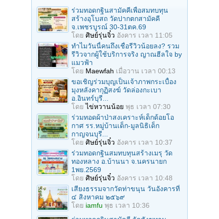
ร่วมทอดกฐินสามัคคีเพื่อสมทบทุน
สร้างอุโบสถ วัดปากตกสามัคคี
จ.เพชรบูรณ์ 30-31ตค.69
โดย
ศิษย์รุ่นจิ๋ว
อังคาร เวลา 11:05
ทำไมวันนี้คนถึงเชื่อรีวิวน้อยลง? รวม
รีวิวจากผู้ใช้บริการจริง ญาณฮีลใจ by
แมวฟ้า
โดย
Maewfah
เมื่อวาน เวลา 00:13
ขอเชิญร่วมบุญเป็นเจ้าภาพกระเบื้อง
มุงหลังคากุฏิสงฆ์ วัดล่องกะเบา
อ.อินทร์บุรี...
โดย
ไข่หวานน้อย
พุธ เวลา 07:30
ร่วมทอดผ้าป่าสงเคราะห์เด็กด้อยโอ
กาศ รร.หมู่บ้านเด็ก-มูลนิธิเด็ก
กาญจนบุรี...
โดย
ศิษย์รุ่นจิ๋ว
อังคาร เวลา 10:37
ร่วมทอดกฐินสมทบทุนสร้างเมรุ วัด
ทองหลาง อ.บ้านนา จ.นครนายก
1พย.2569
โดย
ศิษย์รุ่นจิ๋ว
อังคาร เวลา 10:48
เสียงธรรมจากวัดท่าขนุน วันอังคารที่
๔ สิงหาคม ๒๕๖๙
โดย
iamfu
พุธ เวลา 10:36