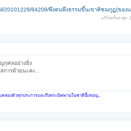
l/20101229/84209/พึ่งตนพึ่งธรรมขึ้นเขาคิชฌกูฏ(ของเเท
แก้ไขครั้งล่าสุด:
ุญกุศลอย่างยิ่ง
ัสการด้วยนะคะ..
ามคล่องตัวทุกประการและถึงพระนิพพานในชาตินี้เทอญ..