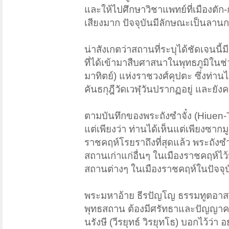
และให้ไปศึกษาวิชาแพทย์ที่เมืองตัก
เสียงมาก ปัจจุบันมีลักษณะเป็นลานกว
น่าสังเกตว่าสถานที่ระบุได้ชัดเจนน
ที่ได้เข้ามาสืบศาสนาในพุทธภูมิในช่
มาทิตย์) แห่งราชวงศ์คุปตะ ซึ่งท่านไ
คันธกุฎีวัดเวฬุวันปรากฏอยู่ และยั
ตามบันทึกของพระถังซำจั๋ง (Hiuen-T
แต่เพียงว่า ท่านได้เห็นแต่เพียงซากม
ราชคฤห์โรยราถึงที่สุดแล้ว พระถัง
สถานเก่าแก่อื่นๆ ในเมืองราชคฤห์ไ
สถานต่างๆ ในเมืองราชคฤห์ในปัจจุบ
พระมหาอ้าย ธีรปัญโญ ธรรมทูตอาสา 
พุทธสถาน ต้องมีศรัทธาและปัญญาควบ
นรังษี (วีรยุทธ์ วิรยุทโธ) บอกไว้