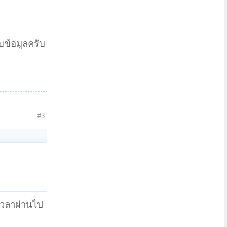
บข้อมูลครับ
#3
 เวลาผ่านไป