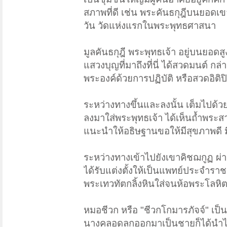
สภาพที่ดี เช่น พระคันธกุฎีบนยอดเ
วัน วัดแห่งแรกในพระพุทธศาสนา
มูลคันธกุฎี พระพุทธเจ้า อยู่บนยอดส
แสวงบุญที่มาถึงที่นี่ ได้สวดมนต์ ก
พระองค์ด้วยการปฏิบัติ หรือสวดอิติปิโ
ระหว่างทางขึ้นและลงนั้น เต็มไปด้ว
ลงมาใส่พระพุทธเจ้า ได้เห็นถ้ำพระส
แนะนำให้อธิษฐานขอให้มีสุขภาพดี ม
ระหว่างทางเข้าไปยังเขาคิชฌกูฏ ผ่
ได้รับแต่งตั้งให้เป็นแพทย์ประจำราชส
พระเทวทัตกลิ้งหินใส่จนห้อพระโลหิ
หมอชีวก หรือ "ชีวกโกมารภัจจ์" เป
นางคลอดลูกออกมาเป็นชายก็ได้นำไปท