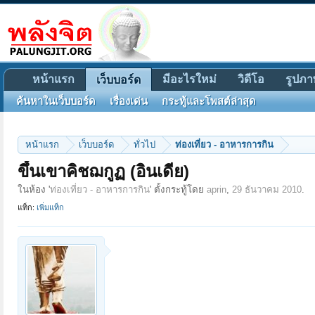
หน้าแรก
มีอะไรใหม่
วิดีโอ
รูปภา
เว็บบอร์ด
ค้นหาในเว็บบอร์ด
เรื่องเด่น
กระทู้และโพสต์ล่าสุด
หน้าแรก
เว็บบอร์ด
ทั่วไป
ท่องเที่ยว - อาหารการกิน
ขึ้นเขาคิชฌกูฏ (อินเดีย)
ในห้อง '
ท่องเที่ยว - อาหารการกิน
' ตั้งกระทู้โดย
aprin
,
29 ธันวาคม 2010
.
แท็ก:
เพิ่มแท็ก