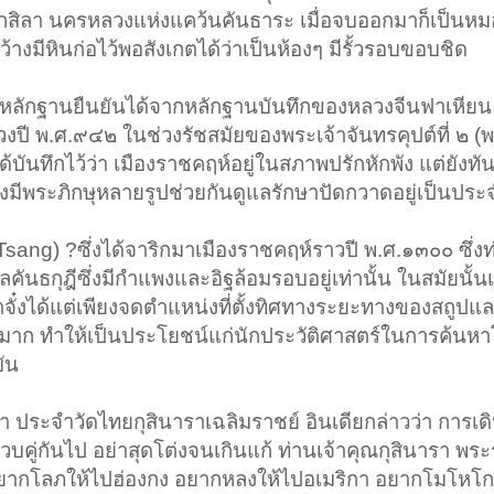
-กสิลา นครหลวงแห่งแคว้นคันธาระ เมื่อจบออกมาก็เป็นหมอใ
้างมีหินก่อไว้พอสังเกตได้ว่าเป็นห้องๆ มีรั้วรอบขอบชิด
ี้มีหลักฐานยืนยันได้จากหลักฐานบันทึกของหลวงจีนฟาเหียน
วงปี พ.ศ.๙๔๒ ในช่วงรัชสมัยของพระเจ้าจันทรคุปต์ที่ ๒ (พ
ด้บันทึกไว้ว่า เมืองราชคฤห์อยู่ในสภาพปรักหักพัง แต่ยังทัน
งคงมีพระภิกษุหลายรูปช่วยกันดูแลรักษาปัดกวาดอยู่เป็นประ
sang) ?ซึ่งได้จาริกมาเมืองราชคฤห์ราวปี พ.ศ.๑๓๐๐ ซึ่งท่
ูลคันธกุฎีซึ่งมีกำแพงและอิฐล้อมรอบอยู่เท่านั้น ในสมัยนั้น
ซำจั๋งได้แต่เพียงจดตำแหน่งที่ตั้งทิศทางระยะทางของสถู
ว้มาก ทำให้เป็นประโยชน์แก่นักประวัติศาสตร์ในการค้น
ัน
ประจำวัดไทยกุสินาราเฉลิมราชย์ อินเดียกล่าวว่า การเด
คู่กันไป อย่าสุดโต่งจนเกินแก้ ท่านเจ้าคุณกุสินารา พร
ว่า อยากโลภให้ไปฮ่องกง อยากหลงให้ไปอเมริกา อยากโมโหโ