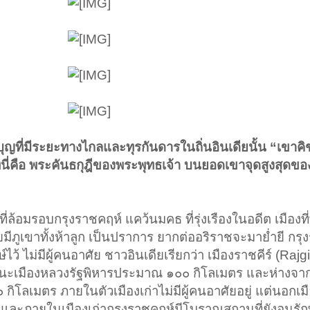
ุญที่มีระยะทางไกลและทุรกันดารในถิ่นอินเดียนั้น “เขาคิ
ที่นี่คือ พระคันธกุฎีของพระพุทธเจ้า บนยอดเขาจุดสูงสุดข
ี่ล้อมรอบกรุงราชคฤห์ แคว้นมคธ ที่รุ่งเรืองในอดีต เมืองที
ีภูเขาทั้งห้าลูก เป็นปราการ ยากต่ออริราชจะมาย่ำยี กร
ว้ ไม่มีผู้คนอาศัย ชาวอินเดียเรียกว่า เมืองราชคีร์ (Rajgi
ัตนะเมืองหลวงรัฐพิหารประมาณ ๑๐๐ กิโลเมตร และห่างจ
กิโลเมตร ภายในตัวเมืองเก่าไม่มีผู้คนอาศัยอยู่ แต่นอกเมื
ก และภายในเมืองเก่ากรุงราชคฤห์มีโบราณสถานที่ยังอนุรักษ์