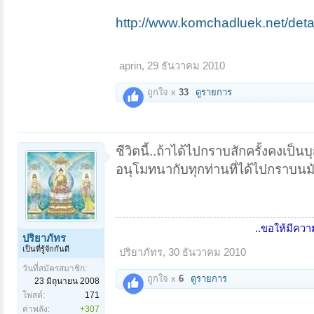
http://www.komchadluek.net/detai
aprin
,
29 ธันวาคม 2010
ถูกใจ x
33
ดูรายการ
ชีวิตนี้..ถ้าได้ไปกราบสักครั้งคงเป็นบ
อนุโมทนากับทุกท่านที่ได้ไปกราบนม
..ขอให้มีคว
ปริยาภัทร
เป็นที่รู้จักกันดี
ปริยาภัทร
,
30 ธันวาคม 2010
วันที่สมัครสมาชิก:
ถูกใจ x
6
ดูรายการ
23 มิถุนายน 2008
โพสต์:
171
ค่าพลัง:
+307