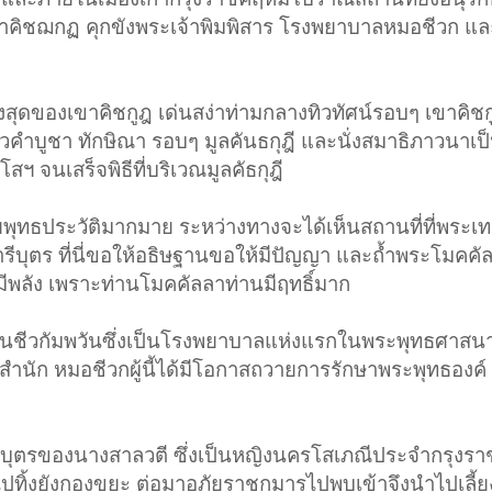
ขาคิชฌกฏ คุกขังพระเจ้าพิมพิสาร โรงพยาบาลหมอชีวก แล
ูงสุดของเขาคิชกูฎ เด่นสง่าท่ามกลางทิวทัศน์รอบๆ เขาคิชกู
ล่าวคำบูชา ทักษิณา รอบๆ มูลคันธกุฎี และนั่งสมาธิภาวนาเ
สฯ จนเสร็จพิธีที่บริเวณมูลคัธกุฎี
ยพุทธประวัติมากมาย ระหว่างทางจะได้เห็นสถานที่ที่พระเทว
ารีบุตร ที่นี่ขอให้อธิษฐานขอให้มีปัญญา และถ้ำพระโมคคัล
ีพลัง เพราะท่านโมคคัลลาท่านมีฤทธิ์มาก
านชีวกัมพวันซึ่งเป็นโรงพยาบาลแห่งแรกในพระพุทธศาสนา
ำนัก หมอชีวกผู้นี้ได้มีโอกาสถวายการรักษาพระพุทธองค์ เมื่
ต
็นบุตรของนางสาลวตี ซึ่งเป็นหญิงนครโสเภณีประจำกรุงราชค
ิ้งยังกองขยะ ต่อมาอภัยราชกุมารไปพบเข้าจึงนำไปเลี้ยง