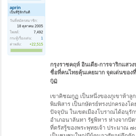
aprin
เป็นที่รู้จักกันดี
วันที่สมัครสมาชิก:
18 ตุลาคม 2005
โพสต์:
7,492
กระทู้เรื่องเด่น:
1
ค่าพลัง:
+22,515
กรุงราชคฤห์ อินเดีย-การจาริกแสวงบ
ชื่อที่คนไทยคุ้นเคยมาก จุดเด่นของ
กูฏ
เขาคิชฌกูฏ เป็นหนึ่งของภูเขาห้าลูกท
พิมพิสาร เป็นกษัตรย์ทรงปกครองโดยม
ปัจจุบัน ในเขตเมืองโบราณได้อนุรักษ์ไ
อำเภอนาลันทา รัฐพิหาร ห่างจากป
ที่ตรัสรู้ของพระพุทธเจ้า ประมาณ ๗๐ 
เป็นชุมชนใหญ่มีผู้คนอาศัยอยู่คึกคั