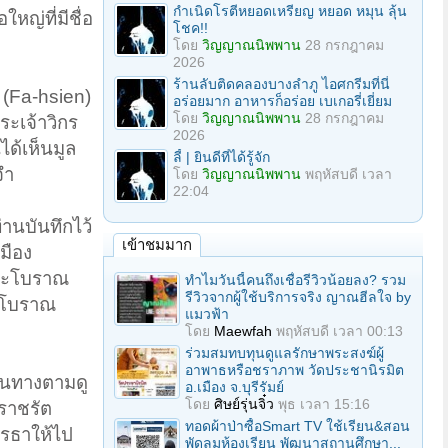
กำเนิดโรตีหยอดเหรียญ หยอด หมุน ลุ้น
หญ่ที่มีชื่อ
โชค!!
โดย
วิญญาณนิพพาน
28 กรกฎาคม
2026
ร้านลับติดคลองบางลำภู ไอศกรีมที่นี่
 (Fa-hsien)
อร่อยมาก อาหารก็อร่อย เบเกอรี่เยี่ยม
โดย
วิญญาณนิพพาน
28 กรกฎาคม
ระเจ้าวิกร
2026
ได้เห็นมูล
ลี้ | ยินดีที่ได้รู้จัก
จำ
โดย
วิญญาณนิพพาน
พฤหัสบดี เวลา
22:04
านบันทึกไว้
เข้าชมมาก
เมือง
ปและโบราณ
ทำไมวันนี้คนถึงเชื่อรีวิวน้อยลง? รวม
รีวิวจากผู้ใช้บริการจริง ญาณฮีลใจ by
หาโบราณ
แมวฟ้า
โดย
Maewfah
พฤหัสบดี เวลา 00:13
ร่วมสมทบทุนดูแลรักษาพระสงฆ์ผู้
อาพาธหรือชราภาพ วัดประชานิรมิต
ินทางตามดู
อ.เมือง จ.บุรีรัมย์
โดย
ศิษย์รุ่นจิ๋ว
พุธ เวลา 15:16
ะราชรัต
ทอดผ้าป่าซื้อSmart TV ใช้เรียน&สอน
กรธาให้ไป
พัดลมห้องเรียน พัฒนาสถานศึกษา...