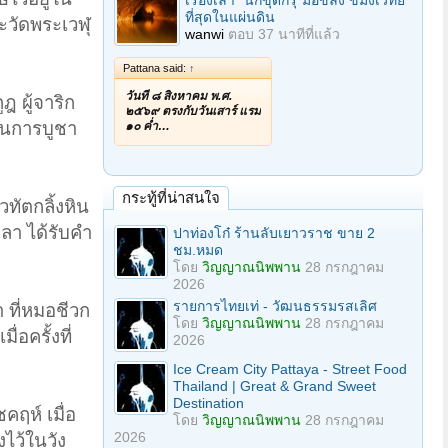
เรื่องเล่า "นักขุดกรุ"มือขลัง ขมังเวทย์
ที่สุดในแผ่นดิน
ะวัดพระเวฬุ
wanwi
ตอบ
37 นาทีที่แล้ว
Pattana said:
↑
วันที่ ๘ สิงหาคม พ.ศ.
ฎ ผู้จาริก
๒๕๖๙ ตรงกับวันเสาร์ แรม
ป็นการบูชา
๑๐ ค่ำ…
กระทู้ที่น่าสนใจ
ทัตกลิ้งหิน
ลา ได้รับคำ
ปาท่องโก๋ ร้านลับเยาวราช ขาย 2
ชม.หมด
โดย
วิญญาณนิพพาน
28 กรกฎาคม
2026
รายการไทยเท่ - วัฒนธรรมรสเลิศ
 ที่หมอชีวก
โดย
วิญญาณนิพพาน
28 กรกฎาคม
อครั้งที่
2026
Ice Cream City Pattaya - Street Food
Thailand | Great & Grand Sweet
Destination
ฤห์ เมื่อ
โดย
วิญญาณนิพพาน
28 กรกฎาคม
2026
ไว้ในวัง