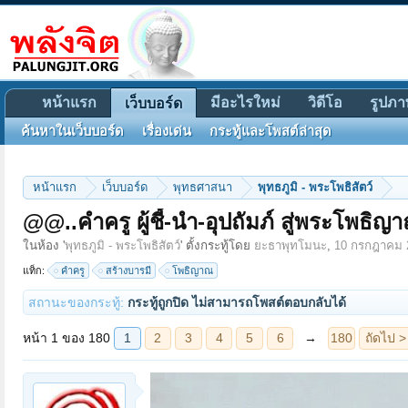
หน้าแรก
มีอะไรใหม่
วิดีโอ
รูปภา
เว็บบอร์ด
ค้นหาในเว็บบอร์ด
เรื่องเด่น
กระทู้และโพสต์ล่าสุด
หน้าแรก
เว็บบอร์ด
พุทธศาสนา
พุทธภูมิ - พระโพธิสัตว์
@@..คำครู ผู้ชี้-นำ-อุปถัมภ์ สู่พระโพธ
หน้า 1 ของ 180
1
2
3
4
5
6
→
180
ถัดไป >
ในห้อง '
พุทธภูมิ - พระโพธิสัตว์
' ตั้งกระทู้โดย
ยะธาพุทโมนะ
,
10 กรกฎาคม 
แท็ก:
คำครู
สร้างบารมี
โพธิญาณ
สถานะของกระทู้:
กระทู้ถูกปิด ไม่สามารถโพสต์ตอบกลับได้