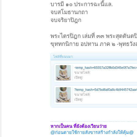
บารมี ๑๐ ประการฉะนี้แล.
จบสโมธานกถา
จบจริยาปิฎก
พระไตรปิฎก เล่มที่ ๓๓ พระสุตตันตปิ
ขุททกนิกาย อปทาน ภาค ๒ -พุทธวัง
ไฟล์ที่แนบมา:
-temp_hash=65557a32ffb0d345e0f7a7fec4
ขนาดไฟล์:
เปิดดู:
?temp_hash=5d7bd8af0a8c4b9445742aa4
ขนาดไฟล์:
เปิดดู:
หากเป็นคน ที่ยังต้องเวียนว่าย
@ก่อนตายใช้กายสังขารสร้างกำลังให้คุ้ม@