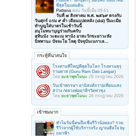
เรื่องเล่า "นักขุดกรุ"มือขลัง ขมังเวทย์
ที่สุดในแผ่นดิน
Pattana
ตอบ
วันนี้เมื่อ 09:51
วันที่ ๗ สิงหาคม พ.ศ. ๒๕๖๙ ตรงกับ
วันศุกร์ แรม ๙ ค่ำ เดือนแปดหลัง (๘๘) ปีมะเมีย
ทำบุญใส่บาตรในเช้าวันนี้
อนุโมทนาบุญร่วมกันครับ
สุทินนัง วะตะเม ทานัง อาสะวักขะยาวะหัง
นิพพานะ ปัจจะโย โหตุ ปัจจุบันเนกาเล…
กระทู้ที่น่าสนใจ
โรงทานที่ใหญ่ทีสุดในโลก โรงทานคุรุ
รามดาส (Guru Ram Das Langar)
โดย
ยะธาพุทโมนะ
29 กรกฎาคม 2026
วันเข้าพรรษา อานิสงส์ถวายเทียนแสง
สว่าง /หลวงพ่อฤาษีฯวัดท่าซุง
โดย
ยะธาพุทโมนะ
28 กรกฎาคม 2026
เข้าชมมาก
ทำไมวันนี้คนถึงเชื่อรีวิวน้อยลง? รวม
รีวิวจากผู้ใช้บริการจริง ญาณฮีลใจ by
แมวฟ้า