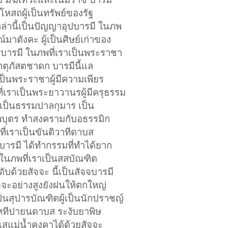
มโหสถผู้เป็นทรัพย์ของรัฐ
่านี้เป็นปัญญาอุปบารมี ในภพ
์มาตังคะ ผู้เป็นศิษย์เก่าของ
ญญาบารมี ในภพที่เราเป็นพระราชา
ดสัตตุภัสตชาดก บารมีนี้แล
ป็นพระราชาผู้มีความเพียร
ี่เราเป็นพระยาวานรผู้มีครุธรรม
าเป็นธรรมปาลกุมาร เป็น
ทพบุตร ทำสงครามกับอธรรมิก
ที่เราเป็นขันติวาทีดาบส
บารมี ได้ทำกรรมที่ทำได้ยาก
 ในภพที่เราเป็นสสบัณฑิต
ับด้วยสัจจะ นี้เป็นสัจจบารมี
ัจจะอย่างสูงยังฝนให้ตกใหญ่
ป็นสุปารบัณฑิตผู้เป็นนักปราชญ์
ัณหทีปายนดาบส ระงับยาพิษ
สแม่น้ำคงคาได้ด้วยสัจจะ