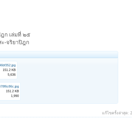
ฎก เล่มที่ ๒๕
สะ-จริยาปิฎก
6bf352.jpg
151.2 KB
5,636
78f6c86c.jpg
151.2 KB
1,990
แก้ไขครั้งล่าสุด: