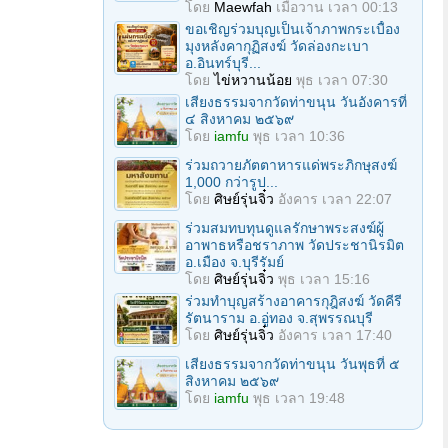
โดย
Maewfah
เมื่อวาน เวลา 00:13
ขอเชิญร่วมบุญเป็นเจ้าภาพกระเบื้อง
มุงหลังคากุฏิสงฆ์ วัดล่องกะเบา
อ.อินทร์บุรี...
โดย
ไข่หวานน้อย
พุธ เวลา 07:30
เสียงธรรมจากวัดท่าขนุน วันอังคารที่
๔ สิงหาคม ๒๕๖๙
โดย
iamfu
พุธ เวลา 10:36
ร่วมถวายภัตตาหารแด่พระภิกษุสงฆ์
1,000 กว่ารูป...
โดย
ศิษย์รุ่นจิ๋ว
อังคาร เวลา 22:07
ร่วมสมทบทุนดูแลรักษาพระสงฆ์ผู้
อาพาธหรือชราภาพ วัดประชานิรมิต
อ.เมือง จ.บุรีรัมย์
โดย
ศิษย์รุ่นจิ๋ว
พุธ เวลา 15:16
ร่วมทำบุญสร้างอาคารกุฎิสงฆ์ วัดคีรี
รัตนาราม อ.อู่ทอง จ.สุพรรณบุรี
โดย
ศิษย์รุ่นจิ๋ว
อังคาร เวลา 17:40
เสียงธรรมจากวัดท่าขนุน วันพุธที่ ๕
สิงหาคม ๒๕๖๙
โดย
iamfu
พุธ เวลา 19:48