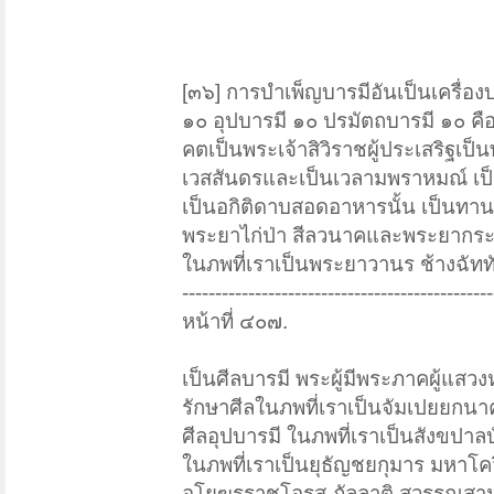
[๓๖] การบำเพ็ญบารมีอันเป็นเครื่อง
๑๐ อุปบารมี ๑๐ ปรมัตถบารมี ๑๐ ค
คตเป็นพระเจ้าสิวิราชผู้ประเสริฐเป็
เวสสันดรและเป็นเวลามพราหมณ์ เป็
เป็นอกิติดาบสอดอาหารนั้น เป็นทานอ
พระยาไก่ป่า สีลวนาคและพระยากระ
ในภพที่เราเป็นพระยาวานร ช้างฉัททั
-----------------------------------------------
หน้าที่ ๔๐๗.
เป็นศีลบารมี พระผู้มีพระภาคผู้แสวงห
รักษาศีลในภพที่เราเป็นจัมเปยยกน
ศีลอุปบารมี ในภพที่เราเป็นสังขปาล
ในภพที่เราเป็นยุธัญชยกุมาร มหาโค
อโยฆรราชโอรส ภัลลาติ สุวรรณสา