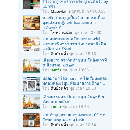
รีวิวจากผู้ใช้บริการจริง ญาณฮีลใจ by
แมวฟ้า
โดย
Maewfah
พฤหัสบดี เวลา 00:13
ขอเชิญร่วมบุญเป็นเจ้าภาพกระเบื้อง
มุงหลังคากุฏิสงฆ์ วัดล่องกะเบา
อ.อินทร์บุรี...
โดย
ไข่หวานน้อย
พุธ เวลา 07:30
ร่วมสมทบทุนดูแลรักษาพระสงฆ์ผู้
อาพาธหรือชราภาพ วัดประชานิรมิต
อ.เมือง จ.บุรีรัมย์
โดย
ศิษย์รุ่นจิ๋ว
พุธ เวลา 15:16
เสียงธรรมจากวัดท่าขนุน วันอังคารที่
๔ สิงหาคม ๒๕๖๙
โดย
iamfu
พุธ เวลา 10:36
ทอดผ้าป่าซื้อSmart TV ใช้เรียน&สอน
พัดลมห้องเรียน พัฒนาสถานศึกษา...
โดย
ศิษย์รุ่นจิ๋ว
พุธ เวลา 10:50
เสียงธรรมจากวัดท่าขนุน วันพุธที่ ๕
สิงหาคม ๒๕๖๙
โดย
iamfu
พุธ เวลา 19:48
ร่วมทําบุญถวายมหาสังฆทาน 69 ชุด
วัดพลายชุมพล จ.สุโขทัย
โดย
ศิษย์รุ่นจิ๋ว
พุธ เวลา 10:34