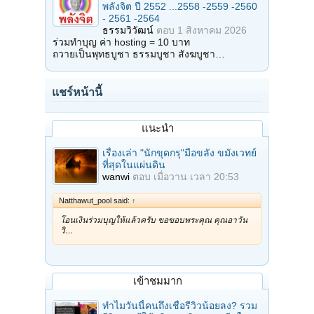
พลังจิต ปี 2552 ...2558 -2559 -2560
- 2561 -2564
ธรรมวิวัฒน์
ตอบ
1 สิงหาคม 2026
ร่วมทำบุญ ค่า hosting = 10 บาท
ถวายเป็นพุทธบูชา ธรรมบูชา สังฆบูชา…
แชร์หน้านี้
แนะนำ
เรื่องเล่า "นักขุดกรุ"มือขลัง ขมังเวทย์
ที่สุดในแผ่นดิน
wanwi
ตอบ
เมื่อวาน เวลา 20:53
Natthawut_pool said:
↑
โอนเงินร่วมบุญให้แล้วครับ ขอขอบพระคุณ คุณอาวัน
วิ…
เข้าชมมาก
ทำไมวันนี้คนถึงเชื่อรีวิวน้อยลง? รวม