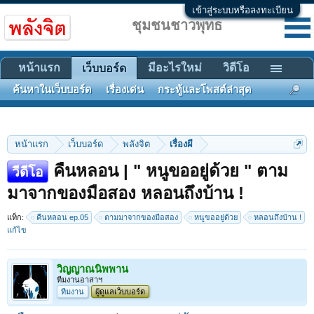
เข้าสู่ระบบหรือลงทะเบียน
ชุมชนชาวพุทธ
หน้าแรก
มีอะไรใหม่
วิดีโอ
เว็บบอร์ด
ค้นหาในเว็บบอร์ด
เรื่องเด่น
กระทู้และโพสต์ล่าสุด
หน้าแรก
เว็บบอร์ด
พลังจิต
เรื่องผี
คืนหลอน | " หนูขออยู่ด้วย " ตาม
วีดีโอ
มาจากของมือสอง หลอนถึงบ้าน !
แท็ก:
คืนหลอน ep.05
ตามมาจากของมือสอง
หนูขออยู่ด้วย
หลอนถึงบ้าน !
แก้ไข
วิญญาณนิพพาน
ทีมงานอาสาฯ
ทีมงาน
ผู้ดูแลเว็บบอร์ด