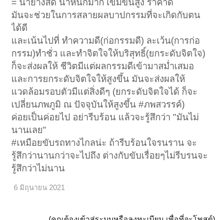
= น้ำยางสด น้ำหนักมาก เข้มข้นสูง ราคาดี
มันจะช่วยในการสลายผลบาปกรรมที่จะเกิดกับตน
ได้ดี
และเน้นไปที่ ทำความดี(ก่อกรรมดี) ละเว้น(การก่อ
กรรม)ทำชั่ว และทำจิตใจให้บริสุทธิ์(ยกระดับจิตใจ)
ก็จะส่งผลให้ ชีวิตมีแต่ผลกรรมดีเข้ามาสม่ำเสมอ
และการยกระดับจิตใจให้สูงขึ้น มันจะส่งผลให้
แวดล้อมรอบตัวมีแต่สิ่งดีๆ (ยกระดับจิตใจได้ ก็จะ
เปลี่ยนภพภูมิ ณ ปัจจุบันให้สูงขึ้น #ภพสวรรค์)
ค่อยเป็นค่อยไป อย่ารีบร้อน แล้วจะรู้สึกว่า "มันไม่
นานเลย"
#เหมือยขับรถทางไกลน่ะ ถ้ารีบร้อนใจรนราน จะ
รู้สึกว่านานกว่าจะไปถึง ต่างกับขับเรื่อยๆไม่รีบรนจะ
รู้สึกว่าไม่นาน
6 มิถุนายน 2021
(คุณต้องเข้าสู่ระบบหรือลงทะเบียน เพื่อที่จะโพสต์)