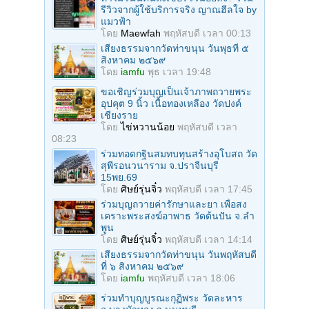
รีวิวจากผู้ใช้บริการจริง ญาณฮีลใจ by
แมวฟ้า
โดย
Maewfah
พฤหัสบดี เวลา 00:13
เสียงธรรมจากวัดท่าขนุน วันพุธที่ ๕
สิงหาคม ๒๕๖๙
โดย
iamfu
พุธ เวลา 19:48
ขอเชิญร่วมบุญเป็นเจ้าภาพถวายพระ
อุปคุต 9 นิ้ว เนื้อทองเหลือง วัดปงค์
เชียงราย
โดย
ไข่หวานน้อย
พฤหัสบดี เวลา
08:23
ร่วมทอดกฐินสมทบทุนสร้างอุโบสถ วัด
สุพีรอนวนาราม จ.ปราจีนบุรี
15พย.69
โดย
ศิษย์รุ่นจิ๋ว
พฤหัสบดี เวลา 17:45
ร่วมบุญถวายค่ารักษาและยา เพื่อสง
เคราะพระสงฆ์อาพาธ วัดต้นปัน จ.ลํา
พูน
โดย
ศิษย์รุ่นจิ๋ว
พฤหัสบดี เวลา 14:14
เสียงธรรมจากวัดท่าขนุน วันพฤหัสบดี
ที่ ๖ สิงหาคม ๒๕๖๙
โดย
iamfu
พฤหัสบดี เวลา 18:06
ร่วมทําบุญบูรณะกุฏิพระ วัดละหาร