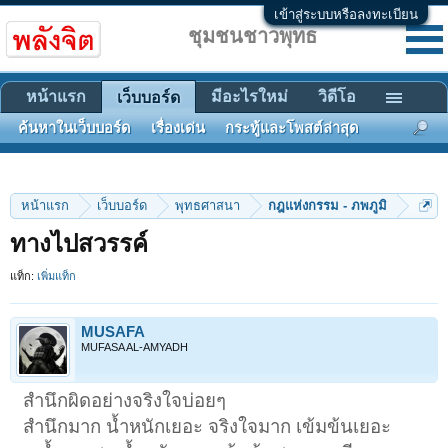
เข้าสู่ระบบหรือลงทะเบียน
ชุมชนชาวพุทธ
หน้าแรก
มีอะไรใหม่
วิดีโอ
เว็บบอร์ด
ค้นหาในเว็บบอร์ด
เรื่องเด่น
กระทู้และโพสต์ล่าสุด
หน้าแรก
เว็บบอร์ด
พุทธศาสนา
กฎแห่งกรรม - ภพภูมิ
ทางไปสวรรค์
แท็ก:
เพิ่มแท็ก
MUSAFA
MUFASA AL-AMYADH
สำนึกผิดอย่างจริงใจบ่อยๆ
สำนึกมาก น้ำหนักเยอะ จริงใจมาก เข้มข้นเยอะ