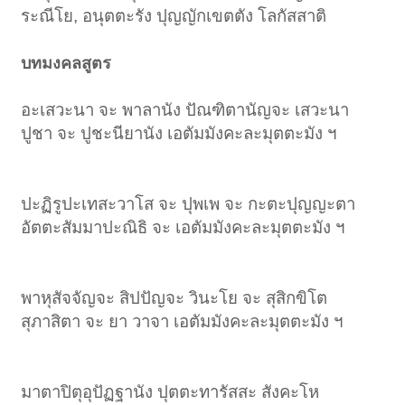
ระณีโย, อนุตตะรัง ปุญญักเขตตัง โลกัสสาติ
บทมงคลสูตร
อะเสวะนา จะ พาลานัง ปัณฑิตานัญจะ เสวะนา
ปูชา จะ ปูชะนียานัง เอตัมมังคะละมุตตะมัง ฯ
ปะฏิรูปะเทสะวาโส จะ ปุพเพ จะ กะตะปุญญะตา
อัตตะสัมมาปะณิธิ จะ เอตัมมังคะละมุตตะมัง ฯ
พาหุสัจจัญจะ สิปปัญจะ วินะโย จะ สุสิกขิโต
สุภาสิตา จะ ยา วาจา เอตัมมังคะละมุตตะมัง ฯ
มาตาปิตุอุปัฏฐานัง ปุตตะทารัสสะ สังคะโห