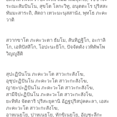
ระณะสัมปันโน, สุขโต โลกะวิทู, อนุตตะโร ปุริสสะ
ทัมมะสาระถิ, สัตถา เทวะมะนุสสานัง, พุทโธ ภะคะ
วาติ
สวากขาโต ภะคะวะตา ธัมโม, สันทิฏฐิโก, อะกาลิ
โก, เอหิปัสสิโก, โอปะนะยิโก, ปัจจัตตัง เวทิตัพโพ
วิญญูฮีติ
สุปะฏิปันโน ภะคะวะโต สาวะกะสังโฆ,
อุชุปะฏิปันโน ภะคะวะโต สาวะกะสังโฆ,
ญายะปะฏิปันโน ภะคะวะโต สาวะกะสังโฆ,
สามีจิปะฏิปันโน ภะคะวะโต สาวะกะสังโฆ,
ยะทิทัง จัตตาริ ปุริสะยุคานิ อัฏฐปุริสปุคคะลา, เอสะ
ภะคะวะโต สาวะกะสังโฆ,
อาหุเนยโย, ปาหุเนยโย, ทักขิเนยโย, อัญชะลีกะ