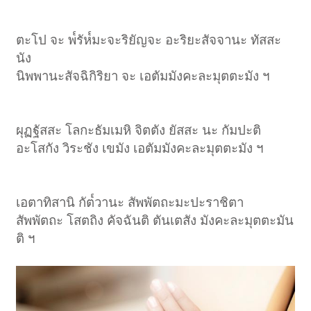
ตะโป จะ พ๎รัห๎มะจะริยัญจะ อะริยะสัจจานะ ทัสสะ
นัง
นิพพานะสัจฉิกิริยา จะ เอตัมมังคะละมุตตะมัง ฯ
ผุฏฐัสสะ โลกะธัมเมหิ จิตตัง ยัสสะ นะ กัมปะติ
อะโสกัง วิระชัง เขมัง เอตัมมังคะละมุตตะมัง ฯ
เอตาทิสานิ กัต๎วานะ สัพพัตถะมะปะราชิตา
สัพพัตถะ โสตถิง คัจฉันติ ตันเตสัง มังคะละมุตตะมัน
ติ ฯ