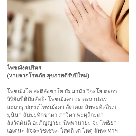
โพชฌังคปริตร
(หายจากโรคภัย สุขภาพดีรับปีใหม่)
โพชฌังโค สะติสังขาโต ธัมมานัง วิจะโย ตะถา
วิริยัมปีติปัสสัทธิ- โพชฌังคา จะ ตะถาปะเร
สะมาธุเปกขะโพชฌังคา สัตเตเต สัพพะทัสสินา
มุนินา สัมมะทักขาตา ภาวิตา พะหุลีกะตา
สังวัตตันติ อะภิญญายะ นิพพานายะ จะ โพธิยา
เอเตนะ สัจจะวัชเชนะ โสตถิ เต โหตุ สัพพะทาฯ