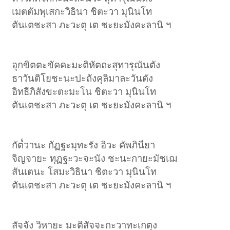
เมตตัมพุเสกะวิธินา ชิตะวา มุนินโท
ตันเตชะสา ภะวะตุ เต ชะยะมังคะลานิ ฯ
อุกขิตตะขัคคะมะติหัตถะสุทารุณันตัง
ธาวันติโยชะนะปะถังคุลิมาละวันตัง
อิทธีภิสังขะตะมะโน ชิตะวา มุนินโท
ตันเตชะสา ภะวะตุ เต ชะยะมังคะลานิ ฯ
กัต๎วานะ กัฏฐะมุทะรัง อิวะ คัพภินียา
จิญจายะ ทุฏฐะวะจะนัง ชะนะกายะมัชเฌ
สันเตนะ โสมะวิธินา ชิตะวา มุนินโท
ตันเตชะสา ภะวะตุ เต ชะยะมังคะลานิ ฯ
สัจจัง วิหายะ มะติสัจจะกะวาทะเกตุง