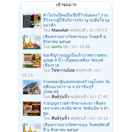
เข้าชมมาก
ทำไมวันนี้คนถึงเชื่อรีวิวน้อยลง? รวม
รีวิวจากผู้ใช้บริการจริง ญาณฮีลใจ by
แมวฟ้า
โดย
Maewfah
พฤหัสบดี เวลา 00:13
เสียงธรรมจากวัดท่าขนุน วันพุธที่ ๕
สิงหาคม ๒๕๖๙
โดย
iamfu
พุธ เวลา 19:48
ขอเชิญร่วมบุญเป็นเจ้าภาพถวายพระ
อุปคุต 9 นิ้ว เนื้อทองเหลือง วัดปงค์
เชียงราย
โดย
ไข่หวานน้อย
พฤหัสบดี เวลา
08:23
ร่วมทอดกฐินสมทบทุนสร้างอุโบสถ วัด
สุพีรอนวนาราม จ.ปราจีนบุรี
15พย.69
โดย
ศิษย์รุ่นจิ๋ว
พฤหัสบดี เวลา 17:45
ร่วมบุญถวายค่ารักษาและยา เพื่อสง
เคราะพระสงฆ์อาพาธ วัดต้นปัน จ.ลํา
พูน
โดย
ศิษย์รุ่นจิ๋ว
พฤหัสบดี เวลา 14:14
เสียงธรรมจากวัดท่าขนุน วันพฤหัสบดี
ที่ ๖ สิงหาคม ๒๕๖๙