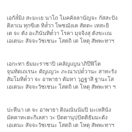
เอกัส๎มิง สะมะเย นาโถ โมคคัลลานัญจะ กัสสะปัง
คิลาเน ทุกขิเต ทิส๎วา โพชฌังเค สัตตะ เทสะยิ
เต จะ ตัง อะภินันทิต๎วา โรคา มุจจิงสุ ตังขะเณ
เอเตนะ สัจจะวัชเชนะ โสตถิ เต โหตุ สัพพะทาฯ
เอกะทา ธัมมะราชาปิ เคลัญเญนาภิปีฬิโต
จุนทัตเถเรนะ ตัญเญวะ ภะณาเปต๎วานะ สาทะรัง
สัมโมทิต๎วา จะ อาพาธา ตัมหา วุฏฐาสิ ฐานะโส
เอเตนะ สัจจะวัชเชนะ โสตถิ เต โหตุ สัพพะทา ฯ
ปะหีนา เต จะ อาพาธา ติณณันนัมปิ มะเหสินัง
มัคคาหะตะกิเลสา วะ ปัตตานุปปัตติธัมมะตัง
เอเตนะ สัจจะวัชเชนะ โสตถิ เต โหตุ สัพพะทาฯ