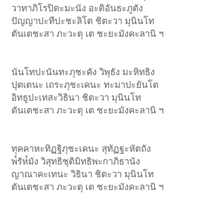
วาทาภิโรปิตะมะนัง อะติอันธะภูตัง
ปัญญาปะทีปะชะลิโต ชิตะวา มุนินโท
ตันเตชะสา ภะวะตุ เต ชะยะมังคะลานิ ฯ
นันโทปะนันทะภุชะคัง วิพุธัง มะหิทธิง
ปุตเตนะ เถระภุชะเคนะ ทะมาปะยันโต
อิทธูปะเทสะวิธินา ชิตะวา มุนินโท
ตันเตชะสา ภะวะตุ เต ชะยะมังคะลานิ ฯ
ทุคคาหะทิฏฐิภุชะเคนะ สุทัฏฐะหัตถัง
พ๎รัห๎มัง วิสุทธิชุติมิทธิพะกาภิธานัง
ญาณาคะเทนะ วิธินา ชิตะวา มุนินโท
ตันเตชะสา ภะวะตุ เต ชะยะมังคะลานิ ฯ