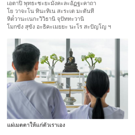
เอตาปิ พุทธะชะยะมังคะละอัฏฐะคาถา
โย วาจะโน ทินะทิเน สะระเต มะตันที
หิต๎วานะเนกะวิวิธานิ จุปัททะวานิ
โมกขัง สุขัง อะธิคะเมยยะ นะโร สะปัญโญ ฯ
แผ่เมตตาให้แก่ตัวเราเอง