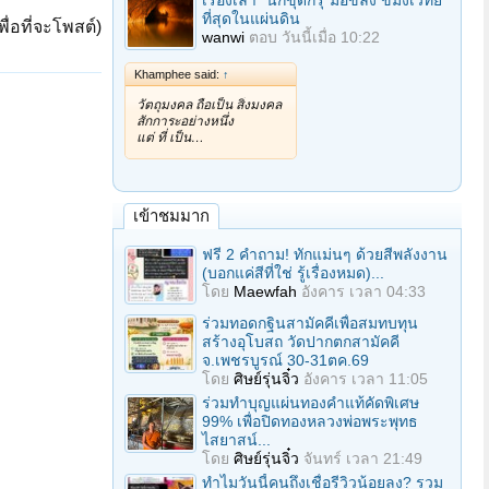
เรื่องเล่า "นักขุดกรุ"มือขลัง ขมังเวทย์
ที่สุดในแผ่นดิน
ื่อที่จะโพสต์)
wanwi
ตอบ
วันนี้เมื่อ 10:22
Khamphee said:
↑
วัตถุมงคล ถือเป็น สิ่งมงคล
สักการะอย่างหนึ่ง
แต่ ที่ เป็น…
เข้าชมมาก
ฟรี 2 คำถาม! ทักแม่นๆ ด้วยสีพลังงาน
(บอกแค่สีที่ใช่ รู้เรื่องหมด)...
โดย
Maewfah
อังคาร เวลา 04:33
ร่วมทอดกฐินสามัคคีเพื่อสมทบทุน
สร้างอุโบสถ วัดปากตกสามัคคี
จ.เพชรบูรณ์ 30-31ตค.69
โดย
ศิษย์รุ่นจิ๋ว
อังคาร เวลา 11:05
ร่วมทําบุญแผ่นทองคำแท้คัดพิเศษ
99% เพื่อปิดทองหลวงพ่อพระพุทธ
ไสยาสน์...
โดย
ศิษย์รุ่นจิ๋ว
จันทร์ เวลา 21:49
ทำไมวันนี้คนถึงเชื่อรีวิวน้อยลง? รวม