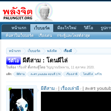
หน้าแรก
มีอะไรใหม่
วิดีโอ
รูปภา
เว็บบอร์ด
ค้นหาในเว็บบอร์ด
เรื่องเด่น
กระทู้และโพสต์ล่าสุด
หน้าแรก
เว็บบอร์ด
พลังจิต
เรื่องผี
ผีตีสาม : โดนผีไล่
วีดีโอ
ในห้อง '
เรื่องผี
' ตั้งกระทู้โดย
วิญญาณนิพพาน
,
11 ตุลาคม 2020
.
แท็ก:
ผีตีสาม
ละคร youtube ตอนที่ 174
เรื่องเล่าผี
โดนผีไล่
แก้ไข
ผีตีสาม
|
เรื่องเล่าผี
| ละคร youtub