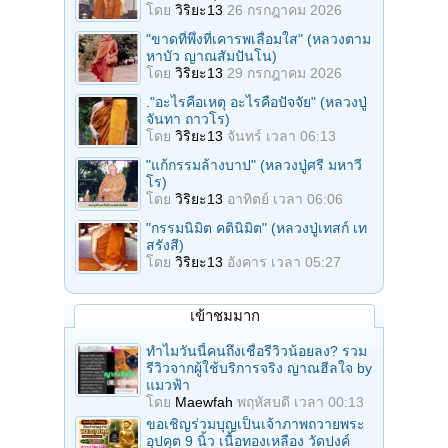
โดย
วิริยะ13
26 กรกฎาคม 2026
"ขาดที่พึ่งที่เคารพเลื่อมใส" (หลวงตาม
หาบัว ญาณสัมปันโน)
โดย
วิริยะ13
29 กรกฎาคม 2026
."อะไรคือเหตุ อะไรคือปัจจัย" (หลวงปู่
จันทา ถาวโร)
โดย
วิริยะ13
จันทร์ เวลา 06:13
"แก้กรรมล้างบาป" (หลวงปู่ศรี มหาวี
โร)
โดย
วิริยะ13
อาทิตย์ เวลา 06:06
"กรรมนิมิต คตินิมิต" (หลวงปู่เทสก์ เท
สรังสี)
โดย
วิริยะ13
อังคาร เวลา 05:27
เข้าชมมาก
ทำไมวันนี้คนถึงเชื่อรีวิวน้อยลง? รวม
รีวิวจากผู้ใช้บริการจริง ญาณฮีลใจ by
แมวฟ้า
โดย
Maewfah
พฤหัสบดี เวลา 00:13
ขอเชิญร่วมบุญเป็นเจ้าภาพถวายพระ
อุปคุต 9 นิ้ว เนื้อทองเหลือง วัดปงค์