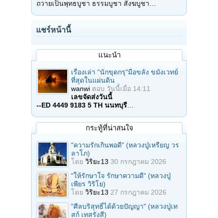
ถวายเป็นพุทธบูชา ธรรมบูชา สังฆบูชา…
แชร์หน้านี้
แนะนำ
เรื่องเล่า "นักขุดกรุ"มือขลัง ขมังเวทย์
ที่สุดในแผ่นดิน
wanwi
ตอบ
วันนี้เมื่อ 14:11
เลขจัดส่งวันนี้
--ED 4449 9183 5 TH นนทบุรี
…
กระทู้ที่น่าสนใจ
"ความรักเกินพอดี" (หลวงปู่เหรียญ วร
ลาโภ)
โดย
วิริยะ13
30 กรกฎาคม 2026
"ให้รักษาใจ รักษาความดี" (หลวงปู่
เพียร วิริโย)
โดย
วิริยะ13
27 กรกฎาคม 2026
"ศีลบริสุทธิ์ได้ด้วยปัญญา" (หลวงปู่เท
สก์ เทสรังสี)