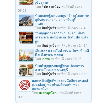
เชียงราย
โดย
ไข่หวานน้อย
พฤหัสบดี เวลา
08:23
ร่วมทอดกฐินสมทบทุนสร้างอุโบสถ วัด
สุพีรอนวนาราม จ.ปราจีนบุรี
15พย.69
โดย
ศิษย์รุ่นจิ๋ว
พฤหัสบดี เวลา 17:45
ร่วมบุญถวายค่ารักษาและยา เพื่อสง
เคราะพระสงฆ์อาพาธ วัดต้นปัน จ.ลํา
พูน
โดย
ศิษย์รุ่นจิ๋ว
พฤหัสบดี เวลา 14:14
เสียงธรรมจากวัดท่าขนุน วันพฤหัสบดี
ที่ ๖ สิงหาคม ๒๕๖๙
โดย
iamfu
พฤหัสบดี เวลา 18:06
ร่วมทําบุญบูรณะกุฏิพระ วัดละหาร
อ.บางบัวทอง จ.นนทบุรี
โดย
ศิษย์รุ่นจิ๋ว
พฤหัสบดี เวลา 10:36
ผลการฝึกปฎิบัติของ คุณนัทลียา ดรอดส์
(ม่วงอ่อน) ทรงกำลังใจระดับ พระ
อนาคามีผล
โดย
ยะธาพุทโมนะ
พฤหัสบดี เวลา
00:09