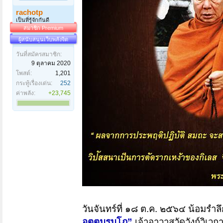
rachotp
เป็นที่รู้จักกันดี
สมาชิก Premium
ผู้สนับสนุนเว็บพลังจิต
วันที่สมัครสมาชิก:
9 ตุลาคม 2020
โพสต์:
1,201
กระทู้เรื่องเด่น:
252
ค่าพลัง:
+23,745
วันจันทร์ที่ ๑๘ ต.ค. ๒๕๖๔ น้อมร
อุตฺตมรมฺโภ”
เจ้าอาวาสวัดวังก์วิเว