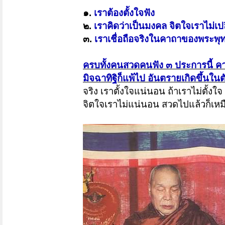
๑.
เราต้องตั้งใจฟัง
๒.
เราคิดว่าเป็นมงคล จิตใจเราไม่
๓.
เราเชื่อถือจริงในคาถาของพระพุทธอ
ครบทั้งคนสวดคนฟัง ๓ ประการนี้ ค
มิจฉาทิฐิก็แพ้ไป อันตรายเกิดขึ้นในต
จริง เราตั้งใจแน่นอน ถ้าเราไม่ตั้งใจ
จิตใจเราไม่แน่นอน สวดไปแล้วก็เหมือ