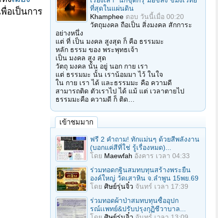
เรื่องเล่า "นักขุดกรุ"มือขลัง ขมังเวทย์
ที่สุดในแผ่นดิน
ื่อเป็นการ
Khamphee
ตอบ
วันนี้เมื่อ 00:20
วัตถุมงคล ถือเป็น สิ่งมงคล สักการะ
อย่างหนึ่ง
แต่ ที่ เป็น มงคล สูงสุด ก็ คือ ธรรมมะ
หลัก ธรรม ของ พระพุทธเจ้า
เป็น มงคล สูง สุด
วัตถุ มงคล นั้น อยู่ นอก กาย เรา
แต่ ธรรมมะ นั้น เราน้อมมา ไว้ ในใจ
ใน กาย เรา ได้ และธรรมมะ คือ ความดี
สามารถติด ตัวเราไป ได้ แม้ แต่ เวลาตายไป
ธรรมมะคือ ความดี ก็ ติด…
เข้าชมมาก
ฟรี 2 คำถาม! ทักแม่นๆ ด้วยสีพลังงาน
(บอกแค่สีที่ใช่ รู้เรื่องหมด)...
โดย
Maewfah
อังคาร เวลา 04:33
ร่วมทอดกฐินสมทบทุนสร้างพระยืน
องค์ใหญ่ วัดเสาหิน จ.ลําพูน 15พย.69
โดย
ศิษย์รุ่นจิ๋ว
จันทร์ เวลา 17:39
ร่วมทอดผ้าป่าสมทบทุนซื้ออุปก
รณ์เเพทย์&ปรับปรุงกุฏิชีวาบาล...
โดย
ศิษย์รุ่นจิ๋ว
จันทร์ เวลา 13:09