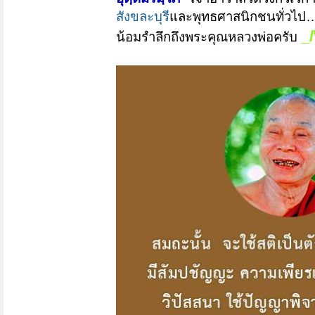
สังขละบุรี
และพุทธศาสนิกชนทั่วไป
_/
น้อมรำลึกถึงพระคุณหลวงพ่อครับ