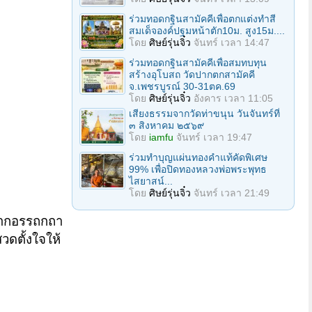
ร่วมทอดกฐินสามัคคีเพื่อตกแต่งทำสี
สมเด็จองค์ปฐมหน้าตัก10ม. สูง15ม....
โดย
ศิษย์รุ่นจิ๋ว
จันทร์ เวลา 14:47
ร่วมทอดกฐินสามัคคีเพื่อสมทบทุน
สร้างอุโบสถ วัดปากตกสามัคคี
จ.เพชรบูรณ์ 30-31ตค.69
โดย
ศิษย์รุ่นจิ๋ว
อังคาร เวลา 11:05
เสียงธรรมจากวัดท่าขนุน วันจันทร์ที่
๓ สิงหาคม ๒๕๖๙
โดย
iamfu
จันทร์ เวลา 19:47
ร่วมทําบุญแผ่นทองคำแท้คัดพิเศษ
99% เพื่อปิดทองหลวงพ่อพระพุทธ
ไสยาสน์...
โดย
ศิษย์รุ่นจิ๋ว
จันทร์ เวลา 21:49
มาจากอรรถกถา
วดตั้งใจให้