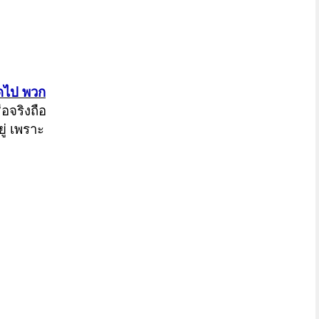
มดไป พวก
่อจริงถือ
ู่ เพราะ