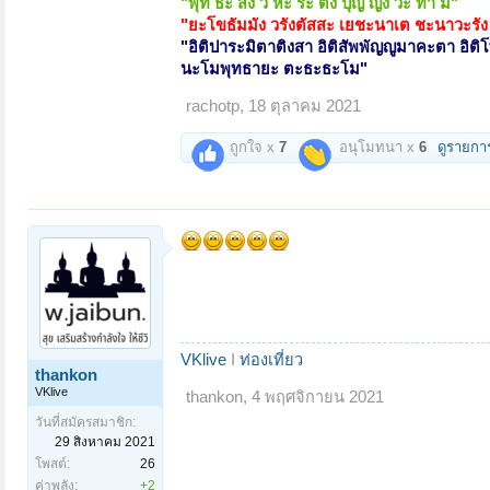
"พุท ธะ สัง วิ หะ ระ ตัง ปุญ ญัง วะ ทา มิ"
"ยะโขธัมมัง วรังตัสสะ เยชะนาเต ชะนาวะรัง
"
อิติปาระมิตาติงสา อิติสัพพัญญูมาคะตา อิติ
นะโมพุทธายะ ตะธะธะโม
"
rachotp
,
18 ตุลาคม 2021
ถูกใจ x
7
อนุโมทนา x
6
ดูรายกา
VKlive
I
ท่องเที่ยว
thankon
VKlive
thankon
,
4 พฤศจิกายน 2021
วันที่สมัครสมาชิก:
29 สิงหาคม 2021
โพสต์:
26
ค่าพลัง:
+2