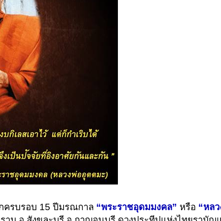
ำลึกครบรอบ 15 ปีมรณกาล
“พระราชอุดมมงคล”
หรือ
“หลว
การาม อ.สังขละบุรี จ.กาญจนบุรี ดวงประทีปแห่งไทยรามัญแ