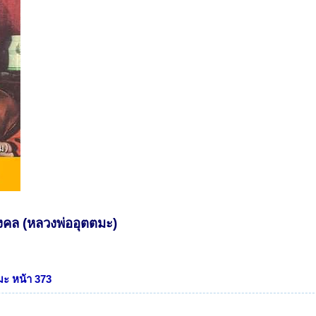
คล (หลวงพ่ออุตตมะ)
มะ หน้า 373