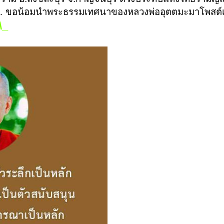
… ขอน้อมนำพระธรรมเทศนาของหลวงพ่ออุตตมะมาโพสต์เพ
\_