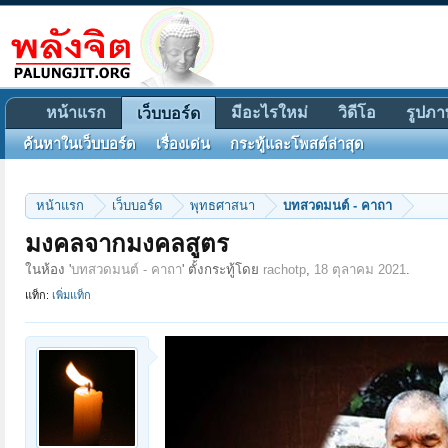
หน้าแรก
มีอะไรใหม่
วิดีโอ
รูปภา
เว็บบอร์ด
ค้นหาในเว็บบอร์ด
เรื่องเด่น
กระทู้และโพสต์ล่าสุด
หน้าแรก
เว็บบอร์ด
พุทธศาสนา
บทสวดมนต์ - คาถา
มงคลจากมงคลสูตร
ในห้อง '
บทสวดมนต์ - คาถา
' ตั้งกระทู้โดย
rachotp
,
18 ตุลาคม 2021
.
แท็ก:
เพิ่มแท็ก