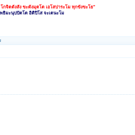
 โกจิตตังสัง ขะตังมุตโต เอโสปาระโม ทุกขังขะโย"
โพธิมะนุปปัตโต อิติปิโส จะเตนะโม
ร