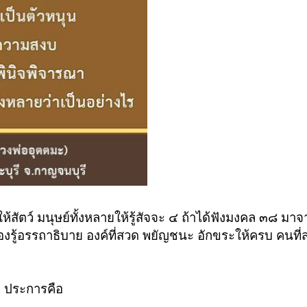
อให้สัตว์ มนุษย์ทั้งหลายให้รู้สัจจะ ๔ ถ้าได้ฟังมงคล ๓๘ 
องรู้อรรถาธิบาย องค์ที่สวด พยัญชนะ อักขระให้ครบ คนที่ส
 ๓ ประการคือ