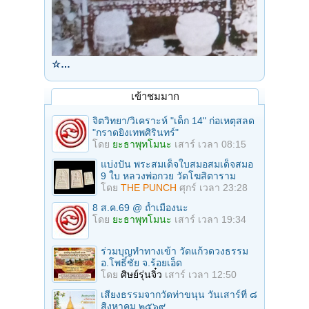
☆…
เข้าชมมาก
จิตวิทยา/วิเคราะห์ "เด็ก 14" ก่อเหตุสลด
"กราดยิงเทพศิรินทร์"
โดย
ยะธาพุทโมนะ
เสาร์ เวลา 08:15
แบ่งปัน พระสมเด็จใบสมอสมเด็จสมอ
9 ใบ หลวงพ่อกวย วัดโฆสิตาราม
โดย
THE PUNCH
ศุกร์ เวลา 23:28
8 ส.ค.69 @ ถ้ำเมืองนะ
โดย
ยะธาพุทโมนะ
เสาร์ เวลา 19:34
ร่วมบุญทําทางเข้า วัดแก้วดวงธรรม
อ.โพธิ์ชัย จ.ร้อยเอ็ด
โดย
ศิษย์รุ่นจิ๋ว
เสาร์ เวลา 12:50
เสียงธรรมจากวัดท่าขนุน วันเสาร์ที่ ๘
สิงหาคม ๒๕๖๙