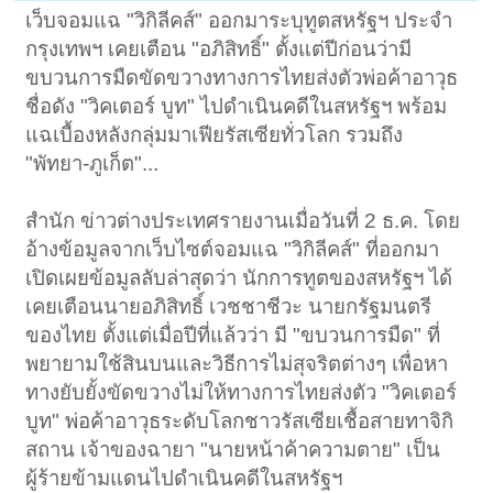
เว็บจอมแฉ "วิกิลีคส์" ออกมาระบุทูตสหรัฐฯ ประจำ
กรุงเทพฯ เคยเตือน "อภิสิทธิ์" ตั้งแต่ปีก่อนว่ามี
ขบวนการมืดขัดขวางทางการไทยส่งตัวพ่อค้าอาวุธ
ชื่อดัง "วิคเตอร์ บูท" ไปดำเนินคดีในสหรัฐฯ พร้อม
แฉเบื้องหลังกลุ่มมาเฟียรัสเซียทั่วโลก รวมถึง
"พัทยา-ภูเก็ต"...
สำนัก ข่าวต่างประเทศรายงานเมื่อวันที่ 2 ธ.ค. โดย
อ้างข้อมูลจากเว็บไซต์จอมแฉ "วิกิลีคส์" ที่ออกมา
เปิดเผยข้อมูลลับล่าสุดว่า นักการทูตของสหรัฐฯ ได้
เคยเตือนนายอภิสิทธิ์ เวชชาชีวะ นายกรัฐมนตรี
ของไทย ตั้งแต่เมื่อปีที่แล้วว่า มี "ขบวนการมืด" ที่
พยายามใช้สินบนและวิธีการไม่สุจริตต่างๆ เพื่อหา
ทางยับยั้งขัดขวางไม่ให้ทางการไทยส่งตัว "วิคเตอร์
บูท" พ่อค้าอาวุธระดับโลกชาวรัสเซียเชื้อสายทาจิกิ
สถาน เจ้าของฉายา "นายหน้าค้าความตาย" เป็น
ผู้ร้ายข้ามแดนไปดำเนินคดีในสหรัฐฯ