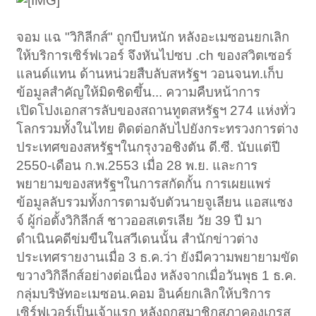
จอม แฉ "วิกิลีกส์" ถูกบีบหนัก หลังอะเมซอนยกเลิก
ให้บริการเซิร์ฟเวอร์ จึงหันไปซบ .ch ของสวิตเซอร์
แลนด์แทน ด้านหน่วยสืบลับสหรัฐฯ วอนจนท.เก็บ
ข้อมูลสำคัญให้มิดชิดขึ้น... ความคืบหน้าการ
เปิดโปงเอกสารลับของสถานทูตสหรัฐฯ 274 แห่งทั่ว
โลกรวมทั้งในไทย ติดต่อกลับไปยังกระทรวงการต่าง
ประเทศของสหรัฐฯในกรุงวอชิงตัน ดี.ซี. นับแต่ปี
2550-เดือน ก.พ.2553 เมื่อ 28 พ.ย. และการ
พยายามของสหรัฐฯในการสกัดกั้น การเผยแพร่
ข้อมูลลับรวมทั้งการตามจับตัวนายจูเลียน แอสแซง
จ์ ผู้ก่อตั้งวิกิลีกส์ ชาวออสเตรเลีย วัย 39 ปี มา
ดำเนินคดีข่มขืนในสวีเดนนั้น สำนักข่าวต่าง
ประเทศรายงานเมื่อ 3 ธ.ค.ว่า ยังมีความพยายามขัด
ขวางวิกิลีกส์อย่างต่อเนื่อง หลังจากเมื่อวันพุธ 1 ธ.ค.
กลุ่มบริษัทอะเมซอน.คอม อินค์ยกเลิกให้บริการ
เซิร์ฟเวอร์เป็นเจ้าแรก หลังถูกสมาชิกสภาคองเกรส