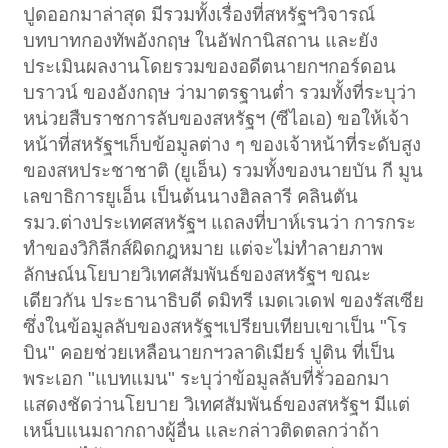
ปูดออกมาล่าสุด มีรวมทั้งเรื่องที่สหรัฐฯวิจารณ์
บทบาทกองทัพอังกฤษ ในอัฟกานิสถาน และยัง
ประเมินผลงานโดยรวมของอดีตนายกฯกอร์ดอน
บราวน์ ของอังกฤษ ว่ามาตรฐานต่ำ รวมทั้งที่ระบุว่า
หน่วยสืบราชการลับของสหรัฐฯ (ซีไอเอ) ขอให้เจ้า
หน้าที่สหรัฐฯเก็บข้อมูลต่าง ๆ ของเจ้าหน้าที่ระดับสูง
ของสหประชาชาติ (ยูเอ็น) รวมทั้งของนายบัน กี มูน
เลขาธิการยูเอ็น เป็นต้นนางฮิลลารี คลินตัน
รมว.ต่างประเทศสหรัฐฯ แถลงที่บาห์เรนว่า การกระ
ทำของวิกิลีกส์ผิดกฎหมาย แต่จะไม่ทำลายภาพ
ลักษณ์นโยบายวิเทศสัมพันธ์ของสหรัฐฯ ขณะ
เดียวกัน ประธานาธิบดี ดมิทรี เมดเวเดฟ ของรัสเซีย
ซึ่งในข้อมูลลับของสหรัฐฯเปรียบเทียบเขาเป็น "โร
บิน" คอยช่วยเหลือนายกฯวลาดิเมียร์ ปูติน ที่เป็น
พระเอก "แบทแมน" ระบุว่าข้อมูลลับที่รั่วออกมา
แสดงชัดว่านโยบาย วิเทศสัมพันธ์ของสหรัฐฯ มีแต่
เหน็บแนมถากถางผู้อื่น และกล่าวติดตลกว่าถ้า