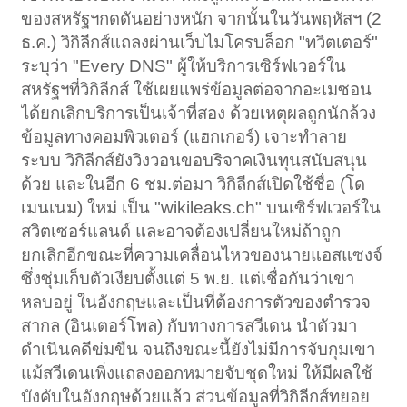
ของสหรัฐฯกดดันอย่างหนัก จากนั้นในวันพฤหัสฯ (2
ธ.ค.) วิกิลีกส์แถลงผ่านเว็บไมโครบล็อก "ทวิตเตอร์"
ระบุว่า "Every DNS" ผู้ให้บริการเซิร์ฟเวอร์ใน
สหรัฐฯที่วิกิลีกส์ ใช้เผยแพร่ข้อมูลต่อจากอะเมซอน
ได้ยกเลิกบริการเป็นเจ้าที่สอง ด้วยเหตุผลถูกนักล้วง
ข้อมูลทางคอมพิวเตอร์ (แฮกเกอร์) เจาะทำลาย
ระบบ วิกิลีกส์ยังวิงวอนขอบริจาคเงินทุนสนับสนุน
ด้วย และในอีก 6 ชม.ต่อมา วิกิลีกส์เปิดใช้ชื่อ (โด
เมนเนม) ใหม่ เป็น "wikileaks.ch" บนเซิร์ฟเวอร์ใน
สวิตเซอร์แลนด์ และอาจต้องเปลี่ยนใหม่ถ้าถูก
ยกเลิกอีกขณะที่ความเคลื่อนไหวของนายแอสแซงจ์
ซึ่งซุ่มเก็บตัวเงียบตั้งแต่ 5 พ.ย. แต่เชื่อกันว่าเขา
หลบอยู่ ในอังกฤษและเป็นที่ต้องการตัวของตำรวจ
สากล (อินเตอร์โพล) กับทางการสวีเดน นำตัวมา
ดำเนินคดีข่มขืน จนถึงขณะนี้ยังไม่มีการจับกุมเขา
แม้สวีเดนเพิ่งแถลงออกหมายจับชุดใหม่ ให้มีผลใช้
บังคับในอังกฤษด้วยแล้ว ส่วนข้อมูลที่วิกิลีกส์ทยอย