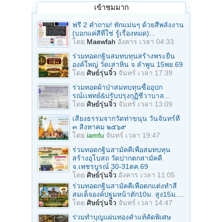
เข้าชมมาก
ฟรี 2 คำถาม! ทักแม่นๆ ด้วยสีพลังงาน
(บอกแค่สีที่ใช่ รู้เรื่องหมด)...
โดย
Maewfah
อังคาร เวลา 04:33
ร่วมทอดกฐินสมทบทุนสร้างพระยืน
องค์ใหญ่ วัดเสาหิน จ.ลําพูน 15พย.69
โดย
ศิษย์รุ่นจิ๋ว
จันทร์ เวลา 17:39
ร่วมทอดผ้าป่าสมทบทุนซื้ออุปก
รณ์เเพทย์&ปรับปรุงกุฏิชีวาบาล...
โดย
ศิษย์รุ่นจิ๋ว
จันทร์ เวลา 13:09
เสียงธรรมจากวัดท่าขนุน วันจันทร์ที่
๓ สิงหาคม ๒๕๖๙
โดย
iamfu
จันทร์ เวลา 19:47
ร่วมทอดกฐินสามัคคีเพื่อสมทบทุน
สร้างอุโบสถ วัดปากตกสามัคคี
จ.เพชรบูรณ์ 30-31ตค.69
โดย
ศิษย์รุ่นจิ๋ว
อังคาร เวลา 11:05
ร่วมทอดกฐินสามัคคีเพื่อตกแต่งทำสี
สมเด็จองค์ปฐมหน้าตัก10ม. สูง15ม....
โดย
ศิษย์รุ่นจิ๋ว
จันทร์ เวลา 14:47
ร่วมทําบุญแผ่นทองคำแท้คัดพิเศษ