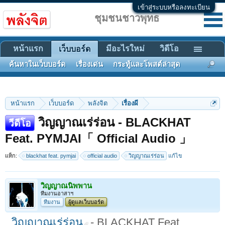
เข้าสู่ระบบหรือลงทะเบียน
ชุมชนชาวพุทธ
หน้าแรก
มีอะไรใหม่
วิดีโอ
เว็บบอร์ด
ค้นหาในเว็บบอร์ด
เรื่องเด่น
กระทู้และโพสต์ล่าสุด
หน้าแรก
เว็บบอร์ด
พลังจิต
เรื่องผี
วิญญาณเร่ร่อน - BLACKHAT
วีดีโอ
Feat. PYMJAI「 Official Audio 」
แท็ก:
blackhat feat. pymjai
official audio
วิญญาณเร่ร่อน
แก้ไข
วิญญาณนิพพาน
ทีมงานอาสาฯ
ทีมงาน
ผู้ดูแลเว็บบอร์ด
วิญญาณเร่ร่อน
- BLACKHAT Feat.