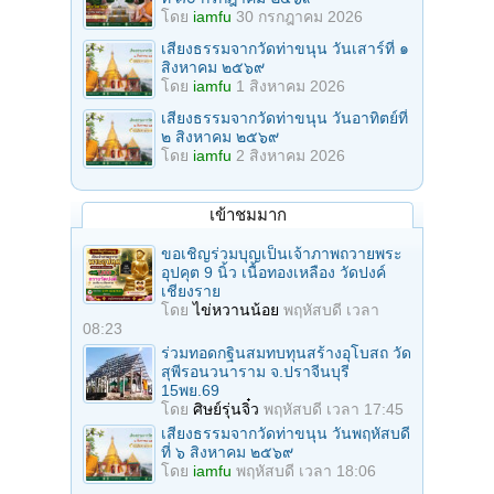
โดย
iamfu
30 กรกฎาคม 2026
เสียงธรรมจากวัดท่าขนุน วันเสาร์ที่ ๑
สิงหาคม ๒๕๖๙
โดย
iamfu
1 สิงหาคม 2026
เสียงธรรมจากวัดท่าขนุน วันอาทิตย์ที่
๒ สิงหาคม ๒๕๖๙
โดย
iamfu
2 สิงหาคม 2026
เข้าชมมาก
ขอเชิญร่วมบุญเป็นเจ้าภาพถวายพระ
อุปคุต 9 นิ้ว เนื้อทองเหลือง วัดปงค์
เชียงราย
โดย
ไข่หวานน้อย
พฤหัสบดี เวลา
08:23
ร่วมทอดกฐินสมทบทุนสร้างอุโบสถ วัด
สุพีรอนวนาราม จ.ปราจีนบุรี
15พย.69
โดย
ศิษย์รุ่นจิ๋ว
พฤหัสบดี เวลา 17:45
เสียงธรรมจากวัดท่าขนุน วันพฤหัสบดี
ที่ ๖ สิงหาคม ๒๕๖๙
โดย
iamfu
พฤหัสบดี เวลา 18:06