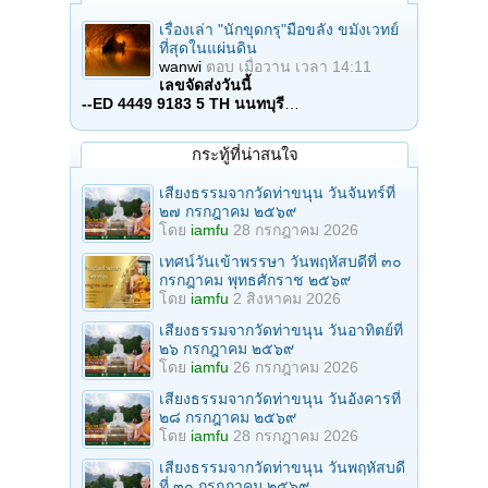
เรื่องเล่า "นักขุดกรุ"มือขลัง ขมังเวทย์
ที่สุดในแผ่นดิน
wanwi
ตอบ
เมื่อวาน เวลา 14:11
เลขจัดส่งวันนี้
--ED 4449 9183 5 TH นนทบุรี
…
กระทู้ที่น่าสนใจ
เสียงธรรมจากวัดท่าขนุน วันจันทร์ที่
๒๗ กรกฎาคม ๒๕๖๙
โดย
iamfu
28 กรกฎาคม 2026
เทศน์วันเข้าพรรษา วันพฤหัสบดีที่ ๓๐
กรกฎาคม พุทธศักราช ๒๕๖๙
โดย
iamfu
2 สิงหาคม 2026
เสียงธรรมจากวัดท่าขนุน วันอาทิตย์ที่
๒๖ กรกฎาคม ๒๕๖๙
โดย
iamfu
26 กรกฎาคม 2026
เสียงธรรมจากวัดท่าขนุน วันอังคารที่
๒๘ กรกฎาคม ๒๕๖๙
โดย
iamfu
28 กรกฎาคม 2026
เสียงธรรมจากวัดท่าขนุน วันพฤหัสบดี
ที่ ๓๐ กรกฎาคม ๒๕๖๙