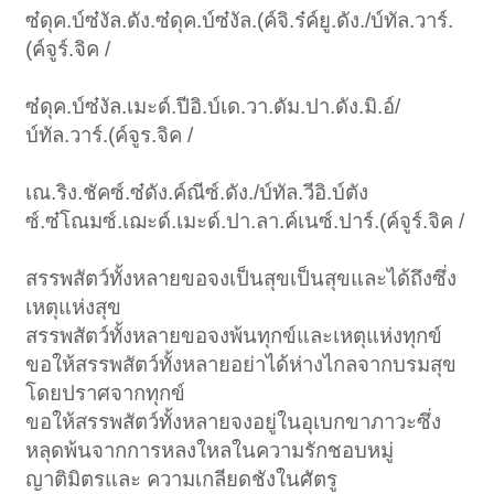
ซ๋ดุค.บ์ซ๋งัล.ดัง.ซ๋ดุค.บ์ซ๋งัล.(ค์จิ.ร๋ค์ยู.ดัง./บ์ทัล.วาร์.
(ค์จูร์.จิค /
ซ๋ดุค.บ์ซ๋งัล.เมะด์.ปีอิ.บ์เด.วา.ดัม.ปา.ดัง.มิ.อ์/
บ์ทัล.วาร์.(ค์จูร.จิค /
เณ.ริง.ชัคซ์.ซ๋ดัง.ค์ณีซ์.ดัง./บ์ทัล.วีอิ.บ์ตัง
ซ์.ซ๋โณมซ์.เฌะด์.เมะด์.ปา.ลา.ค์เนซ์.ปาร์.(ค์จูร์.จิค /
สรรพสัตว์ทั้งหลายขอจงเป็นสุขเป็นสุขและได้ถึงซึ่ง
เหตุแห่งสุข
สรรพสัตว์ทั้งหลายขอจงพ้นทุกข์และเหตุแห่งทุกข์
ขอให้สรรพสัตว์ทั้งหลายอย่าได้ห่างไกลจากบรมสุข
โดยปราศจากทุกข์
ขอให้สรรพสัตว์ทั้งหลายจงอยู่ในอุเบกขาภาวะซึ่ง
หลุดพ้นจากการหลงใหลในความรักชอบหมู่
ญาติมิตรและ ความเกลียดชังในศัตรู