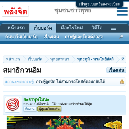
เข้าสู่ระบบหรือลงทะเบียน
ชุมชนชาวพุทธ
หน้าแรก
มีอะไรใหม่
วิดีโอ
เว็บบอร์ด
ค้นหาในเว็บบอร์ด
เรื่องเด่น
กระทู้และโพสต์ล่าสุด
หน้าแรก
เว็บบอร์ด
พุทธศาสนา
พุทธภูมิ - พระโพธิสัตว์
สมาธิกวนอิม
เรื่องเด่น
สถานะของกระทู้:
กระทู้ถูกปิด ไม่สามารถโพสต์ตอบกลับได้
ยะธาพุทโมนะ
ก่อนตายไปอีกชาติ .. ใช้กายสังขารสร้างกำลังให้คุ้ม
ทีมงาน
ผู้ดูแลเว็บบอร์ด