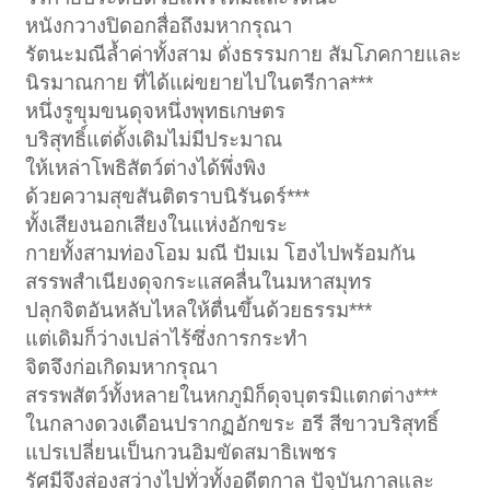
หนังกวางปิดอกสื่อถึงมหากรุณา
รัตนะมณีล้ำค่าทั้งสาม ดั่งธรรมกาย สัมโภคกายและ
นิรมาณกาย ที่ได้แผ่ขยายไปในตรีกาล***
หนึ่งรูขุมขนดุจหนึ่งพุทธเกษตร
บริสุทธิ์แต่ดั้งเดิมไม่มีประมาณ
ให้เหล่าโพธิสัตว์ต่างได้พึ่งพิง
ด้วยความสุขสันติตราบนิรันดร์***
ทั้งเสียงนอกเสียงในแห่งอักขระ
กายทั้งสามท่องโอม มณี ปัมเม โฮงไปพร้อมกัน
สรรพสำเนียงดุจกระแสคลื่นในมหาสมุทร
ปลุกจิตอันหลับไหลให้ตื่นขึ้นด้วยธรรม***
แต่เดิมก็ว่างเปล่าไร้ซึ่งการกระทำ
จิตจึงก่อเกิดมหากรุณา
สรรพสัตว์ทั้งหลายในหกภูมิก็ดุจบุตรมิแตกต่าง***
ในกลางดวงเดือนปรากฏอักขระ ฮรี สีขาวบริสุทธิ์
แปรเปลี่ยนเป็นกวนอิมขัดสมาธิเพชร
รัศมีจึงส่องสว่างไปทั่วทั้งอดีตกาล ปัจุบันกาลและ