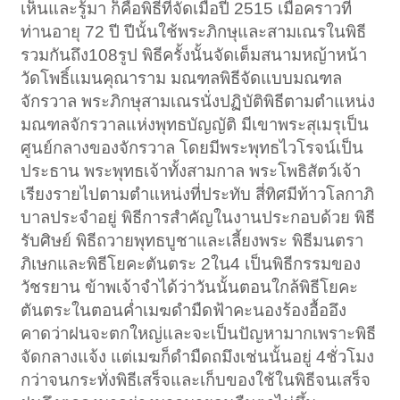
เห็นและรู้มา ก็คือพิธีที่จัดเมื่อปี 2515 เมื่อคราวที่
ท่านอายุ 72 ปี ปีนั้นใช้พระภิกษุและสามเณรในพิธี
รวมกันถึง108รูป พิธีครั้งนั้นจัดเต็มสนามหญ้าหน้า
วัดโพธิ์แมนคุณาราม มณฑลพิธีจัดแบบมณฑล
จักรวาล พระภิกษุสามเณรนั่งปฏิบัติพิธีตามตำแหน่ง
มณฑลจักรวาลแห่งพุทธบัญญัติ มีเขาพระสุเมรุเป็น
ศูนย์กลางของจักรวาล โดยมีพระพุทธไวโรจน์เป็น
ประธาน พระพุทธเจ้าทั้งสามกาล พระโพธิสัตว์เจ้า
เรียงรายไปตามตำแหน่งที่ประทับ สี่ทิศมีท้าวโลกาภิ
บาลประจำอยู่ พิธีการสำคัญในงานประกอบด้วย พิธี
รับศิษย์ พิธีถวายพุทธบูชาและเลี้ยงพระ พิธีมนตรา
ภิเษกและพิธีโยคะตันตระ 2ใน4 เป็นพิธีกรรมของ
วัชรยาน ข้าพเจ้าจำได้ว่าวันนั้นตอนใกล้พิธีโยคะ
ตันตระในตอนค่ำเมฆดำมืดฟ้าคะนองร้องอื้ออึง
คาดว่าฝนจะตกใหญ่และจะเป็นปัญหามากเพราะพิธี
จัดกลางแจ้ง แต่เมฆก็ดำมืดถมึงเช่นนั้นอยู่ 4ชั่วโมง
กว่าจนกระทั่งพิธีเสร็จและเก็บของใช้ในพิธีจนเสร็จ