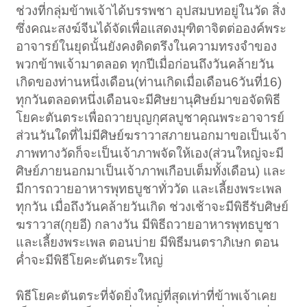
ช่วงที่กลุ่มข้าพเจ้าได้บรรพชา อุปสมบทอยู่ในวัด สิ่ง
ซึ่งคณะสงฆ์จีนได้จัดเพื่อแสดงมุฑิตาจิตต่อองค์พระ
อาจารย์ในยุดนั้นยังคงติดตรึงในความทรงจำของ
พวกข้าพเจ้ามาตลอด ทุกปีเมื่อก่อนถึงวันคล้ายวัน
เกิดของท่านหนึ่งเดือน(ท่านเกิดเมื่อเดือน6วันที่16)
ทุกวันตลอดหนึ่งเดือนจะมีศิษยานุศิษย์มาขอจัดพิธี
โยคะตันตระเพื่อถวายบุญกุศลบูชาคุณพระอาจารย์
ส่วนวันใดที่ไม่มีศิษย์ฆราวาสภายนอกมาขอเป็นเจ้า
ภาพทางวัดก็จะเป็นเจ้าภาพจัดให้เอง(ส่วนใหญ่จะมี
ศิษย์ภายนอกมาเป็นเจ้าภาพเกือบเต็มทั้งเดือน) และ
มีการถวายอาหารพุทธบูชาทั่ววัด และเลี้ยงพระเพล
ทุกวัน เมื่อถึงวันคล้ายวันเกิด ช่วงเช้าจะมีพิธีรับศิษย์
ฆราวาส(กุยอี) กลางวัน มีพิธีถวายอาหารพุทธบูชา
และเลี้ยงพระเพล ตอนบ่าย มีพิธีมนตราภิเษก ตอน
ค่ำจะมีพิธีโยคะตันตระใหญ่
พิธีโยคะตันตระที่จัดยิ่งใหญ่ที่สุดเท่าที่ข้าพเจ้าเคย