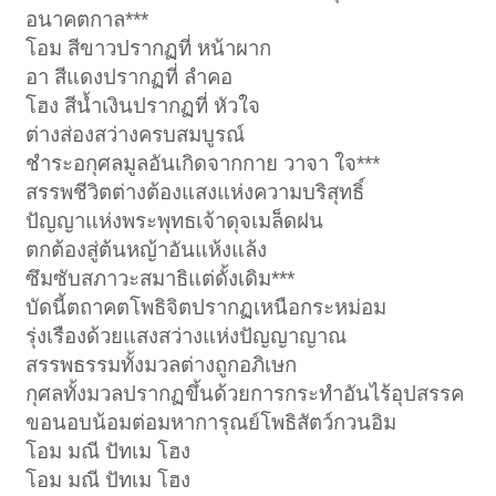
อนาคตกาล***
โอม สีขาวปรากฏที่ หน้าผาก
อา สีแดงปรากฏที่ ลำคอ
โฮง สีน้ำเงินปรากฏที่ หัวใจ
ต่างส่องสว่างครบสมบูรณ์
ชำระอกุศลมูลอันเกิดจากกาย วาจา ใจ***
สรรพชีวิตต่างต้องแสงแห่งความบริสุทธิ์
ปัญญาแห่งพระพุทธเจ้าดุจเมล็ดฝน
ตกต้องสู่ต้นหญ้าอันแห้งแล้ง
ซึมซับสภาวะสมาธิแต่ดั้งเดิม***
บัดนี้ตถาคตโพธิจิตปรากฏเหนือกระหม่อม
รุ่งเรืองด้วยแสงสว่างแห่งปัญญาญาณ
สรรพธรรมทั้งมวลต่างถูกอภิเษก
กุศลทั้งมวลปรากฏขึ้นด้วยการกระทำอันไร้อุปสรรค
ขอนอบน้อมต่อมหาการุณย์โพธิสัตว์กวนอิม
โอม มณี ปัทเม โฮง
โอม มณี ปัทเม โฮง