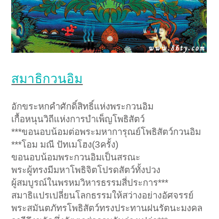
สมาธิกวนอิม
อักขระหกคำศักดิ์สิทธิ์แห่งพระกวนอิม
เกื้อหนุนวิถีแห่งการบำเพ็ญโพธิสัตว์
***ขอนอบน้อมต่อพระมหาการุณย์โพธิสัตว์กวนอิม
***โอม มณี ปัทเมโฮง(3ครั้ง)
ขอนอบน้อมพระกวนอิมเป็นสรณะ
พระผู้ทรงมีมหาโพธิจิตโปรดสัตว์ทั้งปวง
ผู้สมบูรณ์ในพรหมวิหารธรรมสี่ประการ***
สมาธิแปรเปลี่ยนโลกธรรมให้สว่างอย่างอัศจรรย์
พระสมันตภัทรโพธิสัตว์ทรงประทานฝนรัตนะมงคล