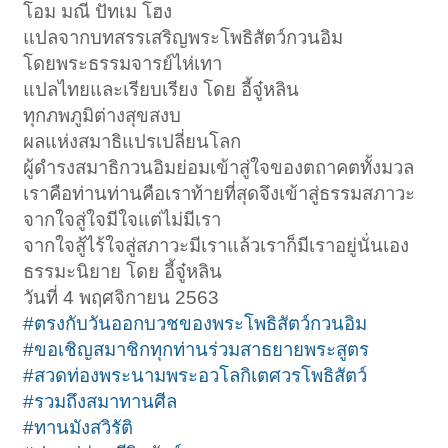
โอม มณี ปัทเม โฮง
แปลจากบทสรรเสริญพระโพธิสัตว์กวนอิม
โดยพระธรรมจารย์ไห่เทา
แปลไทยและเรียบเรียง โดย อี้จู๋หลิน
ทุกภพภูมิต่างสุขสงบ
ผลแห่งสมาธิแปรเปลี่ยนโลก
ผู้ดำรงสมาธิกวนอิมย่อมเข้าสู่ใจของตถาคตทั้งมวล
เราคือท่านท่านคือเราท้ายที่สุดจึงเข้าสู่ธรรมสภาวะ
จากใจสู่ใจมีใจแต่ไม่มีเรา
จากใจสู้ไร้ใจสู่สภาวะมีเราแล้วเราก็มีเราอยู่นั่นเอง
ธรรมะนิยาย โดย อี้จู๋หลิน
วันที่ 4 พฤศจิกายน 2563
#ตรงกับวันออกบวชของพระโพธิสัตว์กวนอิม
#ขอเชิญสมาชิกทุกท่านร่วมสาธยายพระสูตร
#สวดท่องพระนามพระอวโลกิเตศวรโพธิสัตว์
#รวมถึงสมาทานศีล
#ทานมังสวิรัติ