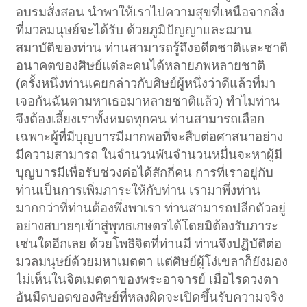
อบรมสั่งสอน นำพาให้เราไปความสุขที่เหนือจากสิ่ง
ที่มวลมนุษย์จะได้รับ ด้วยภูมิปัญญาและฌาน
สมาบัติของท่าน ท่านสามารถรู้ถึงอดีตชาติและชาติ
อนาคตของศิษย์แต่ละคนได้หลายภพหลายชาติ
(ครั้งหนึ่งท่านเคยกล่าวกับศิษย์ผู้หนึ่งว่าดีแล้วที่มา
เจอกันฉันตามหาเธอมาหลายชาติแล้ว) ทำไมท่าน
จึงต้องเลี้ยงเราทั้งหมดทุกคน ท่านสามารถเลือก
เฉพาะผู้ที่มีบุญบารมีมากพอที่จะสืบต่อศาสนาอย่าง
มีความสามารถ ในจำนวนพันจำนวนหมื่นจะหาผู้มี
บุญบารมีเพื่อรับช่วงต่อได้สักกี่คน การที่เราอยู่กับ
ท่านเป็นการเพิ่มภาระให้กับท่าน เรามาพึ่งท่าน
มากกว่าที่ท่านต้องพึ่งพาเรา ท่านสามารถปลีกตัวอยู่
อย่างสบายๆเข้าสู่พุทธเกษตรได้โดยมิต้องรับภาระ
เช่นใดอีกเลย ด้วยโพธิจิตที่ท่านมี ท่านจึงปฏิบัติต่อ
มวลมนุษย์ด้วยมหาเมตตา แต่ศิษย์ผู้โง่เขลาก็ยังมอง
ไม่เห็นในจิตเมตตาของพระอาจารย์ เมื่อไรดวงตา
อันมืดบอดของศิษย์ที่หลงผิดจะเปิดขึ้นรับความจริง