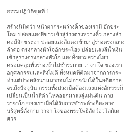
ธรรมปฏิบัติชุดที่ 1
สร้างนิมิตว่า หน้าผากระหว่างคิ้วของเรามี อักขระ
โอม ปล่อยแสงสีขาวเข้าสู่ร่างตรงหว่างคิ้ว กลางลำ
คอมีอักขระอา ปล่อยแสงสีแดงเข้ามาสู่ร่างตรงกลาง
ลำคอ ตรงกลางหัวใจอักขระโฮง ปล่อยแสงสีน้ำเงิน
เข้าสู่ร่างตรงกลางหัวใจ แสงทั้งสามสว่างไสว
ครอบคลุมทั่วร่างเข้าไปชำระกาย วาจา ใจ ของเรา
อกุศลกรรมและสิ่งไม่ดี ทั้งหมดที่ติดมาจากการกระ
ทำแต่ปางหลังนานมากจนไม่อาจนับได้ในอดีตกาล
จนถึงปัจจุบัน กรรมทั้งปวงเมื่อต้องแสงแห่งอักขระก็
เปลี่ยนเป็นน้ำสีดำ ไหลออกมาลงสู่แผ่นดิน กาย
วาจาใจ ของเราเมื่อได้รับการชำระล้างก็สะอาด
บริสุทธิ์ดั่งกาย วาจา ใจของพระโพธิสัตว์อวโลกิเต
ศวร