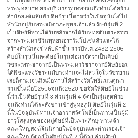
เป็นกลุ่มศิษย์ช่วงที่ท่านย้ายจากสำนักสงฆ์เช็งจุ๊ยยี่
พระพุทธบาท สระบุรี มากรุงเทพฯจนถึงท่านได้สร้าง
สำนักสงฆ์หลับฟ้า ศิษย์รุ่นนี้คาดว่าในปัจจุบันได้ไป
พำนักอยู่กับพระอมิตาภะพุทธเจ้าแล้ว ศิษย์รุ่นที่ 2
เป็นศิษย์ที่ท่านได้รับหลังจากได้รับพุทธตันตระธรรม
จากพระมหาชีวินพุทธนอร่าริมโปเช่แล้วและได้
สร้างสำนักสงฆ์หลับฟ้าขึ้น ราวปีพ.ศ.2482-2506
ศิษย์ในรุ่นนี้และศิษย์ในรุ่นต่อมาจัดว่าเป็นศิษย์
วัชระ(พระอาจารย์เป็นพระมหาวัชราจารย์ศิษย์ย่อม
ได้พีชะแห่งวัชระแม้บางท่านจะไม่สนใจในวัชรยาน
เลยก็ตาม)จนถึงเมื่อท่านได้สร้างวัดโพธิ์แมนคุณา
รามขึ้นเมื่อปี2506จนถึง2520 ขอจัดให้ศิษย์ในช่วง
นี้ว่าเป็นศิษย์รุ่นที่ 3 ส่วนรุ่นที่ 4 จัดเป็นรุ่นสุดท้าย
จนถึงท่านได้ละสังขารเข้าสู่พุทธภูมิ ศิษย์ในรุ่นที่ 2
นี้ในปัจจุบันมีท่านเจ้าอาวาสวัดโพธิ์เย็นท่านเป็นผู้มี
อาวุโสสูงสุดของหมู่ศิษย์ที่เป็นพระภิกษุ ท่านเจ้า
คณะใหญ่สงฆ์จีนนิกายในปัจจุบันและท่านรองเจ้า
คณะใหญ่จัดอยู่ในศิษย์รุ่นที่ 2 นี้ด้วย ส่วนศิษย์