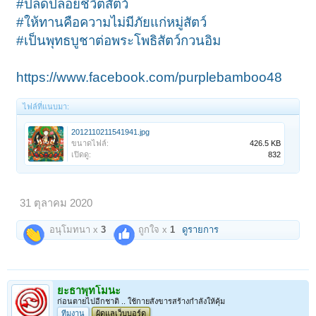
#ปลดปล่อยชีวิตสัตว์
#ให้ทานคือความไม่มีภัยแก่หมู่สัตว์
#เป็นพุทธบูชาต่อพระโพธิสัตว์กวนอิม
https://www.facebook.com/purplebamboo48
ไฟล์ที่แนบมา:
2012110211541941.jpg
ขนาดไฟล์:
426.5 KB
เปิดดู:
832
31 ตุลาคม 2020
อนุโมทนา x
3
ถูกใจ x
1
ดูรายการ
ยะธาพุทโมนะ
ก่อนตายไปอีกชาติ .. ใช้กายสังขารสร้างกำลังให้คุ้ม
ทีมงาน
ผู้ดูแลเว็บบอร์ด