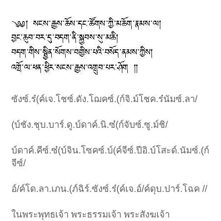
ซังซ์.ร๋(ค์เจ.โชซ์.ดัง.โฌคซ์.(ก์จิ.ม์โชค.ร๋นัมซ์.ลา/
(บ์ชัง.ชุบ.บาร์.ดู.บ์ดาค์.นิ.ซ๋(ก์จับซ์.ซู.ม์ชิ/
บ์ดาค์.คีซ์.ซ๋(บ์จิน.โซคซ์.บ์(ค์จีซ์.ปีอิ.บ์โสะด์.นัมซ์.(ก์
จีซ์/
อ์/ค์โด.ลา.เภน.(ภ์ฉิร์.ซังซ์.ร๋(ค์เจ.อ์/ค์ดุบ.ปาร์.โฉค //
ในพระพุทธเจ้า พระธรรมเจ้า พระสังฆเจ้า