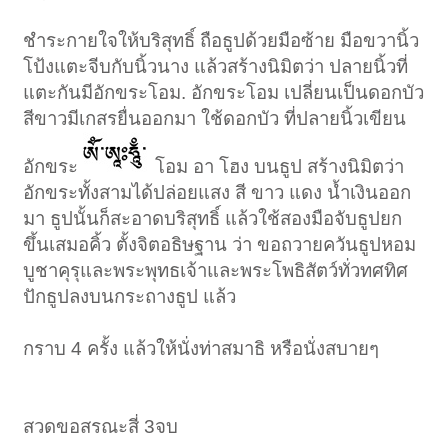
ชำระกายใจให้บริสุทธิ์ ถือธูปด้วยมือซ้าย มือขวานิ้ว
โป้งแตะจีบกับนิ้วนาง แล้วสร้างนิมิตว่า ปลายนิ้วที่
แตะกันมีอักขระโอม. อักขระโอม เปลี่ยนเป็นดอกบัว
สีขาวมีเกสรยื่นออกมา ใช้ดอกบัว ที่ปลายนิ้วเขียน
อักขระ
โอม อา โฮง บนธูป สร้างนิมิตว่า
อักขระทั้งสามได้ปล่อยแสง สี ขาว แดง น้ำเงินออก
มา ธูปนั้นก็สะอาดบริสุทธิ์ แล้วใช้สองมือจับธูปยก
ขึ้นเสมอคิ้ว ตั้งจิตอธิษฐาน ว่า ขอถวายควันธูปหอม
บูชาคุรุและพระพุทธเจ้าและพระโพธิสัตว์ทั่วทศทิศ
ปักธูปลงบนกระถางธูป แล้ว
กราบ 4 ครั้ง แล้วให้นั่งท่าสมาธิ หรือนั่งสบายๆ
สวดขอสรณะสี่ 3จบ