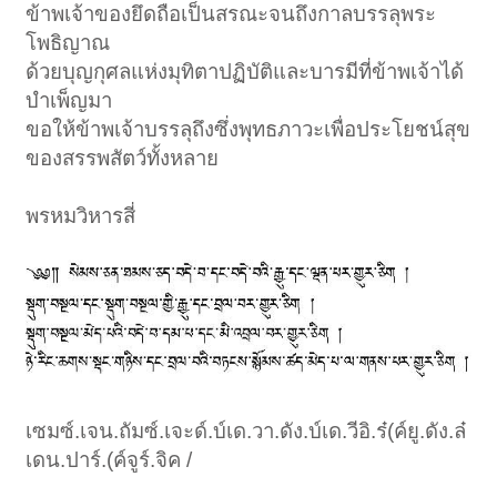
ข้าพเจ้าของยึดถือเป็นสรณะจนถึงกาลบรรลุพระ
โพธิญาณ
ด้วยบุญกุศลแห่งมุทิตาปฏิบัติและบารมีที่ข้าพเจ้าได้
บำเพ็ญมา
ขอให้ข้าพเจ้าบรรลุถึงซึ่งพุทธภาวะเพื่อประโยชน์สุข
ของสรรพสัตว์ทั้งหลาย
พรหมวิหารสี่
เซมซ์.เจน.ถัมซ์.เจะด์.บ์เด.วา.ดัง.บ์เด.วีอิ.ร๋(ค์ยู.ดัง.ล๋
เดน.ปาร์.(ค์จูร์.จิค /