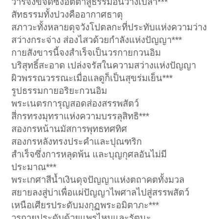
วารีจึงขจัดซึ่งอัตตาสู่ธรรมอันว่างเปล่า***
สัทธรรมทั้งปวงคืออากาศธาตุ
สภาวะทั้งหลายดุจวังโปตลกะที่ประทับแห่งความว่าง
สว่างกระจ่าง ส่องไสวด้วยกำลังแห่งปัญญา***
กายสังขารนี้จงสำเร็จเป็นวรกายกวนอิม
บริสุทธิ์สะอาด เปล่งจรัสในความสว่างแห่งปัญญา
ผิวพรรณวรรณะเมื่อแลดูก็เป็นสุขร่มเย็น***
รูปธรรมกายอริยะกวนอิม
พระเนตรการุญสอดส่องสรรพสัตว์
สี่กรทรงมุทราแห่งความบรรลุสิทธิ***
สองกรหน้านมัสการพุทธทศทิศ
สองกรหลังทรงประคำและปุณฑริก
สำเร็จซึ่งการหลุดพ้น และบุญกุศลอันไม่มี
ประมาณ***
พระเกศาสีน้ำเงินดุจปัญญาแห่งตถาคตทั้งมวล
สยายลงสู่บ่าเพื่อแผ่ปัญญาไพศาลไปสู่สรรพสัตว์
เหนือเศียรประดับมงกุฏพระอมิตาภะ***
วรกายประดับด้วยแพรไหมและรัตนะ