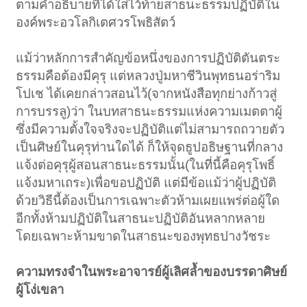
ตามคำอธิบายที่ได้ใส่ไว้ท้ายสาธนะธรรมปฏิบัติใน
องค์พระอวโลกิเตศวรโพธิสัตว์
แม้ว่าหลักการสำคัญข้อหนึ่งของการปฏิบัติตันตระ
ธรรมคือต้องมีคุรุ แต่หลวงปู่มหาชีวินพุทธนอร่าริม
โปเช ได้เคยกล่าวสอนไว้(จากหนังสือทุกย่างก้าวสู่
การบรรลู)ว่า ในบทสาธนะธรรมแห่งความเมตตาผู้
ซึ่งมีความตั้งใจจริงจะปฏิบัติแต่ไม่สามารถถวายตัว
เป็นศิษย์ในคุรุท่านใดได้ ก็ให้จุดธูปอธิษฐานที่กลาง
แจ้งต่อคุรุผู้สอนสาธนะธรรมนั้น(ในที่นี้คือคุรุโพธิ์
แจ้งมหาเถระ)เพื่อขอปฏิบัติ แต่มีข้อแม้ว่าผู้ปฏิบัติ
ด้วยวิธีนี้ต้องเป็นการเฉพาะตัวห้ามเผยแพร่ต่อผู้ใด
อีกทั้งห้ามปฏิบัติในสาธนะปฏิบัติอันหลากหลาย
โดยเฉพาะห้ามขาดในสาธนะของพุทธปางวัชระ
ความทรงจำในพระอาจารย์ผู้เลิศล้ำของบรรดาศิษย์
ผู้โง่เขลา