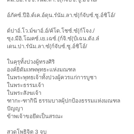
อ์ภัคซ์.ปีอิ.ด์เค.อ์ดุน.ร๋นัม.ลา.ซ๋(ก์จับซ์.ซู.อ์ชิโอ์/
ด์ปาอ์.โว.ม์ฆาอ์.อ์/ค์โด.โชซ์.ซ๋(ก์โจง./
ซุง.มีอิ.โฌคซ์.เย.เฉซ์.(ก์จิ.ซ๋(ป์เฉน.ดัง.ล๋
เดน.ปา.ร๋นัม.ลา.ซ๋(ก์จับซ์.ซู.อ์ชิโอ์/
ในคุรุทั้งปวงผู้ทรงศิริ
องค์ยิดัมเทพพุทธะแห่งมณฑล
ในพระพุทธเจ้าทั้งปวงผู้ควรแก่การบูชา
ในพระธรรมเจ้า
ในพระสังฆเจ้า
ฑากะ-ฑากินี ธรรมบาลผุ้ปกป้องธรรมแห่งมณฑล
ปัญญา
ข้าพเจ้าขอยึดเป็นสรณะ
สวดโพธิจิต 3 จบ