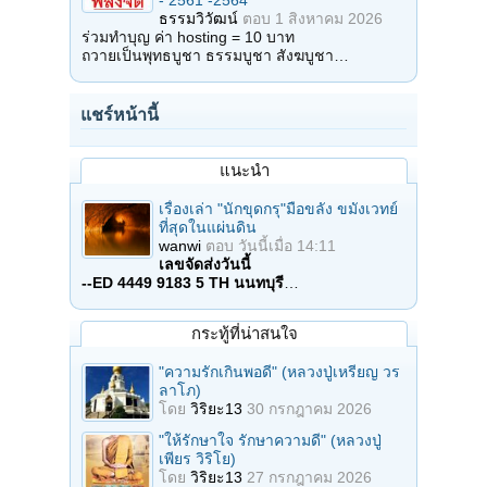
ธรรมวิวัฒน์
ตอบ
1 สิงหาคม 2026
ร่วมทำบุญ ค่า hosting = 10 บาท
ถวายเป็นพุทธบูชา ธรรมบูชา สังฆบูชา…
แชร์หน้านี้
แนะนำ
เรื่องเล่า "นักขุดกรุ"มือขลัง ขมังเวทย์
ที่สุดในแผ่นดิน
wanwi
ตอบ
วันนี้เมื่อ 14:11
เลขจัดส่งวันนี้
--ED 4449 9183 5 TH นนทบุรี
…
กระทู้ที่น่าสนใจ
"ความรักเกินพอดี" (หลวงปู่เหรียญ วร
ลาโภ)
โดย
วิริยะ13
30 กรกฎาคม 2026
"ให้รักษาใจ รักษาความดี" (หลวงปู่
เพียร วิริโย)
โดย
วิริยะ13
27 กรกฎาคม 2026