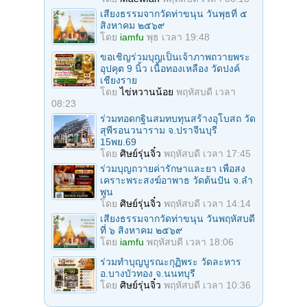
เสียงธรรมจากวัดท่าขนุน วันพุธที่ ๕
สิงหาคม ๒๕๖๙
โดย
iamfu
พุธ เวลา 19:48
ขอเชิญร่วมบุญเป็นเจ้าภาพถวายพระ
อุปคุต 9 นิ้ว เนื้อทองเหลือง วัดปงค์
เชียงราย
โดย
ไข่หวานน้อย
พฤหัสบดี เวลา
08:23
ร่วมทอดกฐินสมทบทุนสร้างอุโบสถ วัด
สุพีรอนวนาราม จ.ปราจีนบุรี
15พย.69
โดย
ศิษย์รุ่นจิ๋ว
พฤหัสบดี เวลา 17:45
ร่วมบุญถวายค่ารักษาและยา เพื่อสง
เคราะพระสงฆ์อาพาธ วัดต้นปัน จ.ลํา
พูน
โดย
ศิษย์รุ่นจิ๋ว
พฤหัสบดี เวลา 14:14
เสียงธรรมจากวัดท่าขนุน วันพฤหัสบดี
ที่ ๖ สิงหาคม ๒๕๖๙
โดย
iamfu
พฤหัสบดี เวลา 18:06
ร่วมทําบุญบูรณะกุฏิพระ วัดละหาร
อ.บางบัวทอง จ.นนทบุรี
โดย
ศิษย์รุ่นจิ๋ว
พฤหัสบดี เวลา 10:36