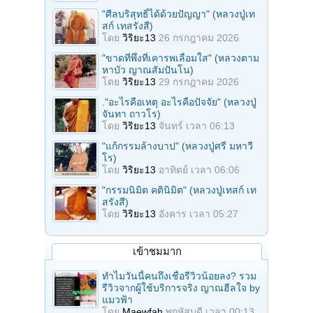
"ศีลบริสุทธิ์ได้ด้วยปัญญา" (หลวงปู่เท
สก์ เทสรังสี)
โดย
วิริยะ13
26 กรกฎาคม 2026
"ขาดที่พึ่งที่เคารพเลื่อมใส" (หลวงตาม
หาบัว ญาณสัมปันโน)
โดย
วิริยะ13
29 กรกฎาคม 2026
."อะไรคือเหตุ อะไรคือปัจจัย" (หลวงปู่
จันทา ถาวโร)
โดย
วิริยะ13
จันทร์ เวลา 06:13
"แก้กรรมล้างบาป" (หลวงปู่ศรี มหาวี
โร)
โดย
วิริยะ13
อาทิตย์ เวลา 06:06
"กรรมนิมิต คตินิมิต" (หลวงปู่เทสก์ เท
สรังสี)
โดย
วิริยะ13
อังคาร เวลา 05:27
เข้าชมมาก
ทำไมวันนี้คนถึงเชื่อรีวิวน้อยลง? รวม
รีวิวจากผู้ใช้บริการจริง ญาณฮีลใจ by
แมวฟ้า
โดย
Maewfah
พฤหัสบดี เวลา 00:13