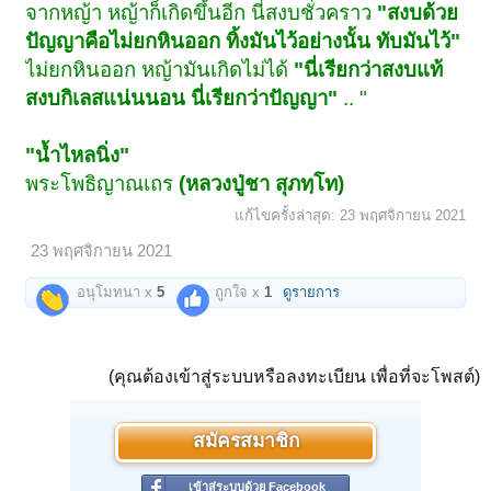
จากหญ้า หญ้าก็เกิดขึ้นอีก นี่สงบชั่วคราว
"สงบด้วย
ปัญญาคือไม่ยกหินออก ทิ้งมันไว้อย่างนั้น ทับมันไว้"
ไม่ยกหินออก หญ้ามันเกิดไม่ได้
"นี่เรียกว่าสงบแท้
สงบกิเลสแน่นนอน นี่เรียกว่าปัญญา"
.. "
"น้ำไหลนิ่ง"
พระโพธิญาณเถร
(หลวงปู่ชา สุภทฺโท)
แก้ไขครั้งล่าสุด:
23 พฤศจิกายน 2021
23 พฤศจิกายน 2021
อนุโมทนา x
5
ถูกใจ x
1
ดูรายการ
(คุณต้องเข้าสู่ระบบหรือลงทะเบียน เพื่อที่จะโพสต์)
สมัครสมาชิก
เข้าสู่ระบบด้วย Facebook