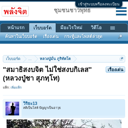
เข้าสู่ระบบหรือลงทะเบียน
ชุมชนชาวพุทธ
หน้าแรก
มีอะไรใหม่
วิดีโอ
เว็บบอร์ด
ค้นหาในเว็บบอร์ด
เรื่องเด่น
กระทู้และโพสต์ล่าสุด
เว็บบอร์ด
...
หลวงปู่มั่น ภูริทัตโต
"สมาธิสงบจิต ไม่ใช่สงบกิเลส"
เรื่องเด่น
(หลวงปู่ชา สุภทฺโท)
แท็ก:
เพิ่มแท็ก
วิริยะ13
สติเป็นโล่ห์ ปัญญาเป็นอาวุธ