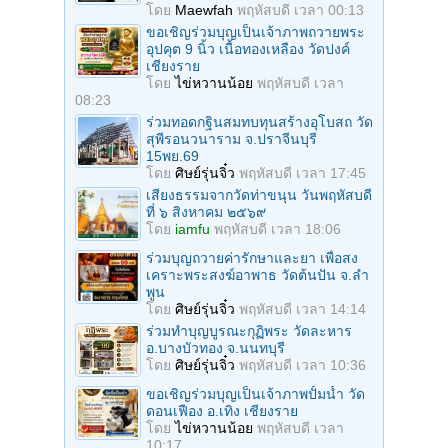
โดย
Maewfah
พฤหัสบดี เวลา 00:13
ขอเชิญร่วมบุญเป็นเจ้าภาพถวายพระ
อุปคุต 9 นิ้ว เนื้อทองเหลือง วัดปงค์
เชียงราย
โดย
ไข่หวานน้อย
พฤหัสบดี เวลา
08:23
ร่วมทอดกฐินสมทบทุนสร้างอุโบสถ วัด
สุพีรอนวนาราม จ.ปราจีนบุรี
15พย.69
โดย
ศิษย์รุ่นจิ๋ว
พฤหัสบดี เวลา 17:45
เสียงธรรมจากวัดท่าขนุน วันพฤหัสบดี
ที่ ๖ สิงหาคม ๒๕๖๙
โดย
iamfu
พฤหัสบดี เวลา 18:06
ร่วมบุญถวายค่ารักษาและยา เพื่อสง
เคราะพระสงฆ์อาพาธ วัดต้นปัน จ.ลํา
พูน
โดย
ศิษย์รุ่นจิ๋ว
พฤหัสบดี เวลา 14:14
ร่วมทําบุญบูรณะกุฏิพระ วัดละหาร
อ.บางบัวทอง จ.นนทบุรี
โดย
ศิษย์รุ่นจิ๋ว
พฤหัสบดี เวลา 10:36
ขอเชิญร่วมบุญเป็นเจ้าภาพปั้มน้ำ วัด
ดอนเฟือง อ.เทิง เชียงราย
โดย
ไข่หวานน้อย
พฤหัสบดี เวลา
10:17