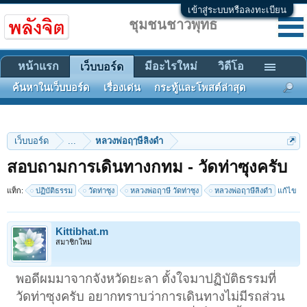
เข้าสู่ระบบหรือลงทะเบียน
ชุมชนชาวพุทธ
หน้าแรก
มีอะไรใหม่
วิดีโอ
เว็บบอร์ด
ค้นหาในเว็บบอร์ด
เรื่องเด่น
กระทู้และโพสต์ล่าสุด
เว็บบอร์ด
...
หลวงพ่อฤๅษีลิงดำ
สอบถามการเดินทางกทม - วัดท่าซุงครับ
แท็ก:
ปฏิบัติธรรม
วัดท่าซุง
หลวงพ่อฤาษี วัดท่าซุง
หลวงพ่อฤาษีลิงดำ
แก้ไข
Kittibhat.m
สมาชิกใหม่
พอดีผมมาจากจังหวัดยะลา ตั้งใจมาปฏิบัติธรรมที่
วัดท่าซุงครับ อยากทราบว่าการเดินทางไม่มีรถส่วน