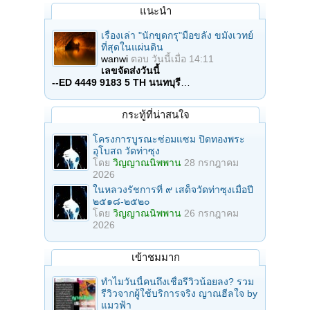
แนะนำ
เรื่องเล่า "นักขุดกรุ"มือขลัง ขมังเวทย์
ที่สุดในแผ่นดิน
wanwi
ตอบ
วันนี้เมื่อ 14:11
เลขจัดส่งวันนี้
--ED 4449 9183 5 TH นนทบุรี
…
กระทู้ที่น่าสนใจ
โครงการบูรณะซ่อมแซม ปิดทองพระ
อุโบสถ วัดท่าซุง
โดย
วิญญาณนิพพาน
28 กรกฎาคม
2026
ในหลวงรัชการที่ ๙ เสด็จวัดท่าซุงเมื่อปี
๒๕๑๘-๒๕๒๐
โดย
วิญญาณนิพพาน
26 กรกฎาคม
2026
เข้าชมมาก
ทำไมวันนี้คนถึงเชื่อรีวิวน้อยลง? รวม
รีวิวจากผู้ใช้บริการจริง ญาณฮีลใจ by
แมวฟ้า