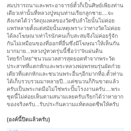
สมปรารถนาและพระอาจารย์ตั้วก็เป็นศิษย์เพียงท่าน
เดียวเท่านั้นที่หลวงปู่หมุนท่านเรียกลูกชาย....จะ
สังเกตได้ว่าวัตถุมงคลของวัดซับลำใยนั้นไม่ค่อย
แพร่หลายตั้งแต่สมัยนั้นเหตุเพราะว่าทางวัดไม่ค่อย
ได้ลงโฆษณาเท่าไรนักคนเก็บสะสมจึงไม่ค่อยรู้จัก
กันไม่เหมือนของที่ออกที่อื่นซึ่งมีโฆษณาให้เห็นกัน
มากมาย...หลวงปู่ทวดรุ่นนี้ชื่อว่า"9แผ่นดิน
ไทยรักไทย"ชนวนมวลสารสุดยอดทำจากพระวัด
ประสาทที่แตกหักและพระหลวงพ่อพรหมรุ่นผัดก๋วย
เต๊ยวที่แตกหักและชนวนพระอื่นๆอีกมากที่อ.ตั้วท่าน
ได้เก็บรวบรวมมาหลายปี...แค่ชนวนก็กินขาดแล้ว
ครับเป็นพระกดมือไม่ใช่พระปั๊มโรงงานครับ....พระ
ชุดนี้ไม่ค่อยเห็นตามสนามเลยครับเรียกได้ว่าหายาก
ของจริงครับ...รับประกันความแท้ตลอดชีพให้ครับ
(องค์นี้ปิดแล้วครับ)