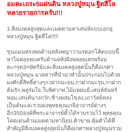
อมตะเถระ5แผ่นดิน หลวงปู่หมุน ฐิตสีโล
หลายรายการครับ!!!
1.สิ่งมงคลสูงสุดและเมตตามหาเสน่ห์แบบเอกอุ
หลวงปู่หมุน ฐิตสีโล!!!!!
ขุนแผนทรงพลด้านหลังพญาวานรตอกโค้ดแบบนี้
หาไม่ค่อยพบครับด้านหลังฝังพลอยเสกพร้อม
ตะกรุด3กษัตริย์และสิ่งมงคลสูงสุดนั้นก็คือเกศา
หลวงปู่หมุน มวลสารที่นำมาทำนั้นประกอบไปด้วย
ผงศักดิ์สิทธิ์ต่างๆกาฝากมะยม,กาฝากมะรุม,กาฝาก
ต้นรัก,พลูร่มใจ,ใบพิศวาท,ไม้แหย่แย้,เสน่ห์จันทร์
หอม,เสน่ห์นางกวัก,ช้างผสมโขลง,เถาวัลย์หลง
เป็นต้นและรวมผงพุทธคุณเกจิอาจารย์ต่างๆ
อีก350องค์ที่พระอาจารย์ตั้วได้รวบรวมไว้ พุทธคุณ
โดดเด่นด้านเมตตามหานิยม,ค้าขาย,คุ้มตัวได้ที่
สำคัญมีสิ่งมงคลสูงสุดนั่นก็คือเกศาหลวงปู่หมุนรวม