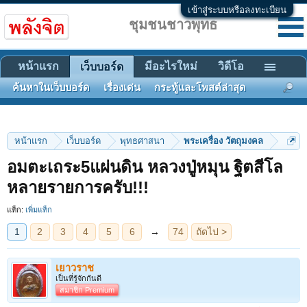
เข้าสู่ระบบหรือลงทะเบียน
ชุมชนชาวพุทธ
หน้าแรก
มีอะไรใหม่
วิดีโอ
เว็บบอร์ด
ค้นหาในเว็บบอร์ด
เรื่องเด่น
กระทู้และโพสต์ล่าสุด
หน้าแรก
เว็บบอร์ด
พุทธศาสนา
พระเครื่อง วัตถุมงคล
อมตะเถระ5แผ่นดิน หลวงปู่หมุน ฐิตสีโล
1
2
3
4
5
6
→
74
ถัดไป >
หลายรายการครับ!!!
แท็ก:
เพิ่มแท็ก
เยาวราช
เป็นที่รู้จักกันดี
สมาชิก Premium