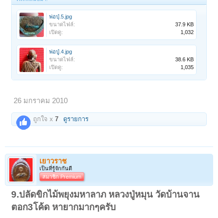
พ่อปุ่.5.jpg
ขนาดไฟล์:
37.9 KB
เปิดดู:
1,032
พ่อปู่.4.jpg
ขนาดไฟล์:
38.6 KB
เปิดดู:
1,035
26 มกราคม 2010
ถูกใจ x
7
ดูรายการ
เยาวราช
เป็นที่รู้จักกันดี
สมาชิก Premium
9.ปลัดขิกไม้พยุงมหาลาภ หลวงปู่หมุน วัดบ้านจาน
ตอก3โค้ด หายากมากๆครับ