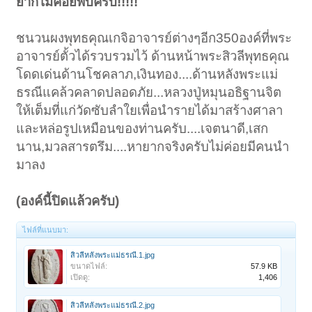
ยากไม่ค่อยพบครับ!!!!!
ชนวนผงพุทธคุณเกจิอาจารย์ต่างๆอีก350องค์ที่พระ
อาจารย์ตั้วได้รวบรวมไว้ ด้านหน้าพระสิวลีพุทธคุณ
โดดเด่นด้านโชคลาภ,เงินทอง....ด้านหลังพระแม่
ธรณีแคล้วคลาดปลอดภัย...หลวงปู่หมุนอธิฐานจิต
ให้เต็มที่แก่วัดซับลำใยเพื่อนำรายได้มาสร้างศาลา
และหล่อรูปเหมือนของท่านครับ....เจตนาดี,เสก
นาน,มวลสารตรึม....หายากจริงครับไม่ค่อยมีคนนำ
มาลง
(องค์นี้ปิดแล้วครับ)
ไฟล์ที่แนบมา:
สิวลีหลังพระแม่ธรณี.1.jpg
ขนาดไฟล์:
57.9 KB
เปิดดู:
1,406
สิวลีหลังพระแม่ธรณี.2.jpg