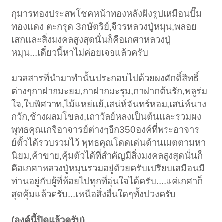
กุมารทองประสพโชคหน้าทองหลังฝังรูปเหมือนปั๊ม
ทองแดง ตะกรุด 3กษัตริย์,จีวรหลวงปู่หมุน,พลอย
เสกและสิ่งมงคลสูงสุดนั่นก็คือเกศาหลวงปู่
หมุน...เดี๋ยวนี้หาไม่ค่อยเจอแล้วครับ
มวลสารที่นำมาทำนั้นประกอบไปด้วยผงศักดิ์สิทธิ์
ต่างๆกาฝากมะยม,กาฝากมะรุม,กาฝากต้นรัก,พลูร่ม
ใจ,ใบพิศวาท,ไม้แหย่แย้,เสน่ห์จันทร์หอม,เสน่ห์นาง
กวัก,ช้างผสมโขลง,เถาวัลย์หลงเป็นต้นและรวมผง
พุทธคุณเกจิอาจารย์ต่างๆอีก350องค์ที่พระอาจาร
ย์ตั้วได้รวบรวมไว้ พุทธคุณโดดเด่นด้านเมตตามหา
นิยม,ค้าขาย,คุ้มตัวได้ที่สำคัญมีสิ่งมงคลสูงสุดนั่นก็
คือเกศาหลวงปู่หมุนรวมอยู่ด้วยครับเปรียบเสมือนมี
ท่านอยู่กับผู้ที่ห้อยไปทุกที่อุ่นใจได้ครับ....แค่เกศาก็
สุดคุ้มแล้วครับ...เหนือสิ่งอื่นใดๆทั้งปวงครับ
(องค์นี้ปิดแล้วครับ)