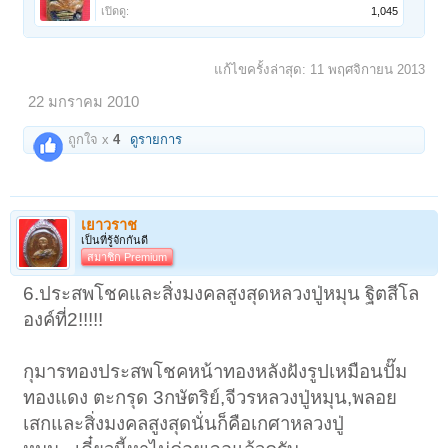
เปิดดู:
1,045
แก้ไขครั้งล่าสุด:
11 พฤศจิกายน 2013
22 มกราคม 2010
ถูกใจ x
4
ดูรายการ
เยาวราช
เป็นที่รู้จักกันดี
สมาชิก Premium
6.ประสพโชคและสิ่งมงคลสูงสุดหลวงปู่หมุน ฐิตสีโล
องค์ที่2!!!!!
กุมารทองประสพโชคหน้าทองหลังฝังรูปเหมือนปั๊ม
ทองแดง ตะกรุด 3กษัตริย์,จีวรหลวงปู่หมุน,พลอย
เสกและสิ่งมงคลสูงสุดนั่นก็คือเกศาหลวงปู่