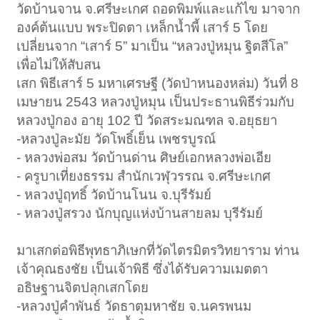
วัดบ้านจาน จ.ศรีษะเกศ ถอดพิมพ์และแก้ไข มาจาก
องค์ต้นแบบ พระปิดตา เหล็กน้ำพี้ เสาร์ 5 โดย
เปลี่ยนจาก “เสาร์ 5” มาเป็น “หลวงปู่หมุน ฐิตสีโล”
เพื่อไม่ให้สับสน
เสก พิธีเสาร์ 5 มหาเศรษฐี (วัดป่าหนองหล่ม) วันที่ 8
เมษายน 2543 หลวงปู่หมุน เป็นประธานพิธีร่วมกับ
หลวงปู่กอง อายุ 102 ปี วัดสระมณฑล จ.อยุธยา
-หลวงปู่ละมัย วัดโพธิ์เย็น เพชรบูรณ์
- หลวงพ่อสม วัดบ้านด่าน ศิษย์เอกหลวงพ่อเอีย
- ครูบาเที่ยงธรรม สำนักเวฬุวรรณ จ.ศรีษะเกศ
- หลวงปู่ฤทธิ์ วัดบ้านโนน จ.บุรีรัมย์
- หลวงปู่สรวง นักบุญแห่งบ้านสายลม บุรีรัมย์
มาเสกต่อพิธีพุทธาภิเษกที่วัดไตรมิตรวิทยาราม ท่าน
เจ้าคุณธงชัย เป็นเจ้าพิธี ซึ่งได้รับความเมตตา
อธิษฐานจิตปลุกเสกโดย
-หลวงปู่คำพันธ์ วัดธาตุมหาชัย จ.นครพนม