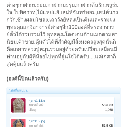
ต่างๆกาฝากมะยม,กาฝากมะรุม,กาฝากต้นรัก,พลูร่ม
ใจ,ใบพิศวาท,ไม้แหย่แย้,เสน่ห์จันทร์หอม,เสน่ห์นาง
กวัก,ช้างผสมโขลง,เถาวัลย์หลงเป็นต้นและรวมผง
พุทธคุณเกจิอาจารย์ต่างๆอีก350องค์ที่พระอาจาร
ย์ตั้วได้รวบรวมไว้ พุทธคุณโดดเด่นด้านเมตตามหา
นิยม,ค้าขาย,คุ้มตัวได้ที่สำคัญมีสิ่งมงคลสูงสุดนั่นก็
คือเกศาหลวงปู่หมุนรวมอยู่ด้วยครับเปรียบเสมือนมี
ท่านอยู่กับผู้ที่ห้อยไปทุกที่อุ่นใจได้ครับ....แค่เกศาก็
สุดคุ้มแล้วครับ
(องค์นี้ปิดแล้วครับ)
ไฟล์ที่แนบมา:
กุมาร1.1.jpg
ขนาดไฟล์:
56.6 KB
เปิดดู:
1,068
กุมาร1.2.jpg
ขนาดไฟล์:
51.5 KB