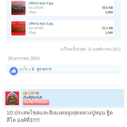
ปลัดลป.หมุน.4.jpg
ขนาดไฟล์:
55.6 KB
เปิดดู:
1,069
ปลัดลป.หมุน.5.jpg
ขนาดไฟล์:
51.1 KB
เปิดดู:
1,046
แก้ไขครั้งล่าสุด:
11 พฤศจิกายน 2013
28 มกราคม 2010
1
2
3
4
5
6
→
74
ถัดไป >
ถูกใจ x
2
ดูรายการ
เยาวราช
เป็นที่รู้จักกันดี
สมาชิก Premium
10.ประสพโชคและสิ่งมงคลสูงสุดหลวงปู่หมุน ฐิต
สีโล องค์ที่3!!!!!