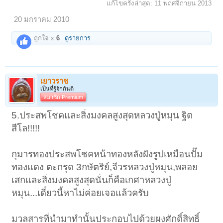
แก้ไขครั้งล่าสุด:
11 พฤศจิกายน 2013
20 มกราคม 2010
ถูกใจ x
6
ดูรายการ
เยาวราช
เป็นที่รู้จักกันดี
สมาชิก Premium
5.ประสพโชคและสิ่งมงคลสูงสุดหลวงปู่หมุน ฐิต
สีโล!!!!!
กุมารทองประสพโชคหน้าทองหลังฝังรูปเหมือนปั๊ม
ทองแดง ตะกรุด 3กษัตริย์,จีวรหลวงปู่หมุน,พลอย
เสกและสิ่งมงคลสูงสุดนั่นก็คือเกศาหลวงปู่
หมุน...เดี๋ยวนี้หาไม่ค่อยเจอแล้วครับ
มวลสารที่นำมาทำนั้นประกอบไปด้วยผงศักดิ์สิทธิ์