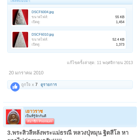
ไฟล์ที่แนบมา:
DSCF6004.jpg
ขนาดไฟล์:
55 KB
เปิดดู:
1,454
DSCF6010.jpg
ขนาดไฟล์:
52.4 KB
เปิดดู:
1,373
แก้ไขครั้งล่าสุด:
11 พฤศจิกายน 2013
20 มกราคม 2010
ถูกใจ x
7
ดูรายการ
เยาวราช
เป็นที่รู้จักกันดี
สมาชิก Premium
3.พระสิวลีหลังพระแม่ธรณี หลวงปุ่หมุน ฐิตสีโล หา