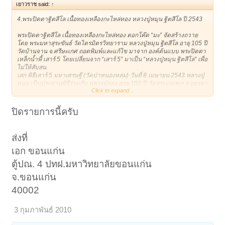
เยาวราช said:
↑
4.พระปิดตาฐิตสีโล เนื้อทองเหลืองกะไหล่ทอง หลวงปู่หมุน ฐิตสีโล ปี 2543
พระปิดตาฐิตสีโล เนื้อทองเหลืองกะไหล่ทอง ตอกโค๊ด “มะ” จัดสร้างถวาย
โดย พระมหาสุระขันธ์ วัดไตรมิตรวิทยาราม หลวงปู่หมุน ฐิตสีโล อายุ 105 ปี
วัดบ้านจาน จ.ศรีษะเกศ ถอดพิมพ์และแก้ไข มาจาก องค์ต้นแบบ พระปิดตา
เหล็กน้ำพี้ เสาร์ 5 โดยเปลี่ยนจาก “เสาร์ 5” มาเป็น “หลวงปู่หมุน ฐิตสีโล” เพื่อ
ไม่ให้สับสน
เสก พิธีเสาร์ 5 มหาเศรษฐี (วัดป่าหนองหล่ม) วันที่ 8 เมษายน 2543 หลวงปู่
หมุน เป็นประธานพิธีร่วมกับ หลวงปู่กอง อายุ 102 ปี วัดสระมณฑล จ.อยุธยา
Click to expand...
-หลวงปู่ละมัย วัดโพธิ์เย็น เพชรบูรณ์
- หลวงพ่อสม วัดบ้านด่าน ศิษย์เอกหลวงพ่อเอีย
- ครูบาเที่ยงธรรม สำนักเวฬุวรรณ จ.ศรีษะเกศ
ปิดรายการนี้ครับ
- หลวงปู่ฤทธิ์ วัดบ้านโนน จ.บุรีรัมย์
- หลวงปู่สรวง นักบุญแห่งบ้านสายลม บุรีรัมย์
ส่งที่
มาเสกต่อพิธีพุทธาภิเษกที่วัดไตรมิตรวิทยาราม ท่านเจ้าคุณธงชัย เป็นเจ้า
พิธี ซึ่งได้รับความเมตตาอธิษฐานจิตปลุกเสกโดย
เอก ขอนแก่น
-หลวงปู่คำพันธ์ วัดธาตุมหาชัย จ.นครพนม
ตู้ปณ. 4 ปทฝ.มหาวิทยาลัยขอนแก่น
- หลวงปู่พรหมา วัดถ้ำหินผานางคอย
- หลวงปู่ขาว พุทธรักขิโต วัดป่าพูนคำ
จ.ขอนแก่น
- หลวงพ่อแพง ปริสุทโธ วัดพระธาตุท่าอุเทน และพระเกจิอาจารย์อีกหลายรูป
สร้างจำนวนไม่มาก ผิวเดิม ๆ ของดีราคาเบา พุทธคุณแรง เสกพร้อมรุ่น
40002
เสาร์5มหาเศรษฐีซึ่งราคาไปไกลแล้วครับ
3 กุมภาพันธ์ 2010