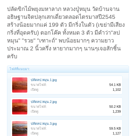
ปลัดขิกไม้พยุงมหาลาภ หลวงปู่หมุน วัดบ้านจาน
อธิษฐานจิตปลุกเสกเดี่ยวตลอดไตรมาสปี2545
สร้างน้อยมากแค่ 199 ตัว มีกริ่งในตัว (เขย่ามีเสียง
กริ่งที่อุดครับ) ตอกโค๊ค ทั้งหมด 3 ตัว มีคำว่า"ลป
หมุน" "รวย" "เฑาะถ์" พบน้อยมากๆ ความยาว
ประมาณ 2 นิ้วครึ่ง หายากมากๆ นานๆเจอสักชิ้น
ครับ
ไฟล์ที่แนบมา:
ปลัดลป.หมุน.1.jpg
ขนาดไฟล์:
54.1 KB
เปิดดู:
1,102
ปลัดลป.หมุน.2.jpg
ขนาดไฟล์:
50.2 KB
เปิดดู:
1,239
ปลัดลป.หมุน.3.jpg
ขนาดไฟล์:
59.5 KB
เปิดดู:
1,127