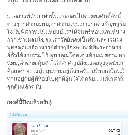
หมุน...เดี๋ยวนี้หาไม่ค่อยเจอแล้วครับ
มวลสารที่นำมาทำนั้นประกอบไปด้วยผงศักดิ์สิทธิ์
ต่างๆกาฝากมะยม,กาฝากมะรุม,กาฝากต้นรัก,พลูร่ม
ใจ,ใบพิศวาท,ไม้แหย่แย้,เสน่ห์จันทร์หอม,เสน่ห์นาง
กวัก,ช้างผสมโขลง,เถาวัลย์หลงเป็นต้นและรวมผง
พุทธคุณเกจิอาจารย์ต่างๆอีก350องค์ที่พระอาจาร
ย์ตั้วได้รวบรวมไว้ พุทธคุณโดดเด่นด้านเมตตามหา
นิยม,ค้าขาย,คุ้มตัวได้ที่สำคัญมีสิ่งมงคลสูงสุดนั่นก็
คือเกศาหลวงปู่หมุนรวมอยู่ด้วยครับเปรียบเสมือนมี
ท่านอยู่กับผู้ที่ห้อยไปทุกที่อุ่นใจได้ครับ....แค่เกศาก็
สุดคุ้มแล้วครับ
(องค์นี้ปิดแล้วครับ)
ไฟล์ที่แนบมา:
กุมาร2.1.jpg
ขนาดไฟล์:
50.7 KB