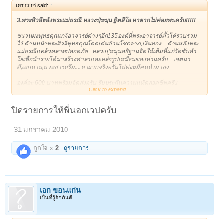
เยาวราช said:
↑
3.พระสิวลีหลังพระแม่ธรณี หลวงปุ่หมุน ฐิตสีโล หายากไม่ค่อยพบครับ!!!!!
ชนวนผงพุทธคุณเกจิอาจารย์ต่างๆอีก135องค์ที่พระอาจารย์ตั้วได้รวบรวม
ไว้ ด้านหน้าพระสิวลีพุทธคุณโดดเด่นด้านโชคลาภ,เงินทอง....ด้านหลังพระ
แม่ธรณีแคล้วคลาดปลอดภัย...หลวงปู่หมุนอธิฐานจิตให้เต็มที่แก่วัดซับลำ
ใยเพื่อนำรายได้มาสร้างศาลาและหล่อรูปเหมือนของท่านครับ....เจตนา
ดี,เสกนาน,มวลสารตรึม....หายากจริงครับไม่ค่อยมีคนนำมาลง
องค์ละ 600 บาทพร้อมจัดส่งครับ รับประกันความแท้ตลอดชีพครับ
Click to expand...
ชื่อบัญชี : กัญญนิดา บุนสัมลิท
เลขที่ บัญชี : 618-2-02395-5
ปิดรายการให้พี่นอกเวปครับ
ประเภท บัญชี : ออมทรัพย์
ธนาคาร : กสิกรไทย
31 มกราคม 2010
สาขา : ย่อยคลองถม
เบอร์โทรติดต่อ : 089-5157855
E-mail :
bkkthai999@yahoo.com
ถูกใจ x
2
ดูรายการ
เอก ขอนแก่น
เป็นที่รู้จักกันดี