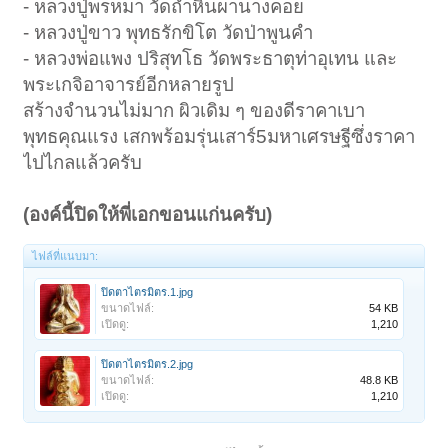
- หลวงปู่พรหมา วัดถ้ำหินผานางคอย
- หลวงปู่ขาว พุทธรักขิโต วัดป่าพูนคำ
- หลวงพ่อแพง ปริสุทโธ วัดพระธาตุท่าอุเทน และ
พระเกจิอาจารย์อีกหลายรูป
สร้างจำนวนไม่มาก ผิวเดิม ๆ ของดีราคาเบา
พุทธคุณแรง เสกพร้อมรุ่นเสาร์5มหาเศรษฐีซึ่งราคา
ไปไกลแล้วครับ
(องค์นี้ปิดให้พี่เอกขอนแก่นครับ)
ไฟล์ที่แนบมา:
ปิดตาไตรมิตร.1.jpg
ขนาดไฟล์:
54 KB
เปิดดู:
1,210
ปิดตาไตรมิตร.2.jpg
ขนาดไฟล์:
48.8 KB
เปิดดู:
1,210