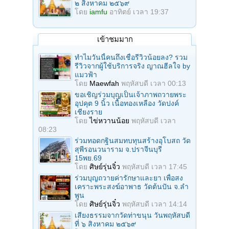
๒ สิงหาคม ๒๕๖๙
โดย
iamfu
อาทิตย์ เวลา 19:37
เข้าชมมาก
ทำไมวันนี้คนถึงเชื่อรีวิวน้อยลง? รวม
รีวิวจากผู้ใช้บริการจริง ญาณฮีลใจ by
แมวฟ้า
โดย
Maewfah
พฤหัสบดี เวลา 00:13
ขอเชิญร่วมบุญเป็นเจ้าภาพถวายพระ
อุปคุต 9 นิ้ว เนื้อทองเหลือง วัดปงค์
เชียงราย
โดย
ไข่หวานน้อย
พฤหัสบดี เวลา
08:23
ร่วมทอดกฐินสมทบทุนสร้างอุโบสถ วัด
สุพีรอนวนาราม จ.ปราจีนบุรี
15พย.69
โดย
ศิษย์รุ่นจิ๋ว
พฤหัสบดี เวลา 17:45
ร่วมบุญถวายค่ารักษาและยา เพื่อสง
เคราะพระสงฆ์อาพาธ วัดต้นปัน จ.ลํา
พูน
โดย
ศิษย์รุ่นจิ๋ว
พฤหัสบดี เวลา 14:14
เสียงธรรมจากวัดท่าขนุน วันพฤหัสบดี
ที่ ๖ สิงหาคม ๒๕๖๙