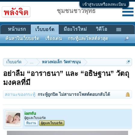
เข้าสู่ระบบหรือลงทะเบียน
ชุมชนชาวพุทธ
หน้าแรก
มีอะไรใหม่
วิดีโอ
เว็บบอร์ด
ค้นหาในเว็บบอร์ด
เรื่องเด่น
กระทู้และโพสต์ล่าสุด
เว็บบอร์ด
...
หลวงพ่อเล็ก วัดท่าขนุน
อย่าลืม “อาราธนา” และ “อธิษฐาน” วัตถุ
มงคลที่มี
สถานะของกระทู้:
กระทู้ถูกปิด ไม่สามารถโพสต์ตอบกลับได้
iamfu
ผู้ดูแลเว็บบอร์ด
ทีมงาน
ผู้ดูแลเว็บบอร์ด