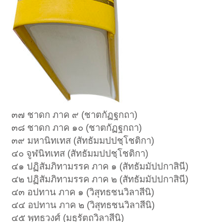
๓๗ ชาดก ภาค ๙ (ชาตกัฏฐกถา)
๓๘ ชาดก ภาค ๑๐ (ชาตกัฏฐกถา)
๓๙ มหานิทเทส (สัทธัมมปปชฺโชติกา)
๔๐ จูฬนิทเทส (สัทธัมมปปชฺโชติกา)
๔๑ ปฏิสัมภิทามรรค ภาค ๑ (สัทธัมมัปปกาสินี)
๔๒ ปฏิสัมภิทามรรค ภาค ๒ (สัทธัมมัปปกาสินี)
๔๓ อปทาน ภาค ๑ (วิสุทธชนวิลาสีนิ)
๔๔ อปทาน ภาค ๒ (วิสุทธชนวิลาสีนิ)
๔๕ พุทธวงศ์ (มธุรัตถวิลาสีนิ)