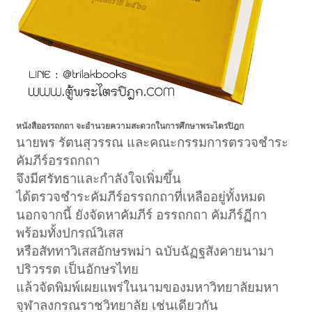
หนังสืออรรถกถา จะอำนวยความสะดวกในการศึกษาพระไตรปิฎก
นายพร รัตนสุวรรณ และคณะกรรมการตรวจชำระ
คัมภีร์อรรถกถา
จึงมีศรัทธาและกำลังใจเพิ่มขึ้น
ได้ตรวจชำระคัมภีร์อรรถกถาที่เหลืออยู่ทั้งหมด
นอกจากนี้ ยังจัดหาคัมภีร์ อรรถกถา คัมภีร์ฏีกา
พร้อมทั้งปกรณ์วิเสส
หรือสัททาวิเสสอักษรพม่า ฉบับฉัฏฐสังคายนามา
ปริวรรต เป็นอักษรไทย
แล้วจัดพิมพ์เผยแพร่ในนามของมหาวิทยาลัยมหา
จุฬาลงกรณราชวิทยาลัย เช่นเดียวกัน