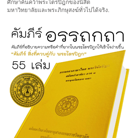
ศึกษาค้นคว้าพระไตรปิฎกของนิสิต
มหาวิทยาลัยและพระภิกษุสงฆ์ทั่วไปได้จริง.