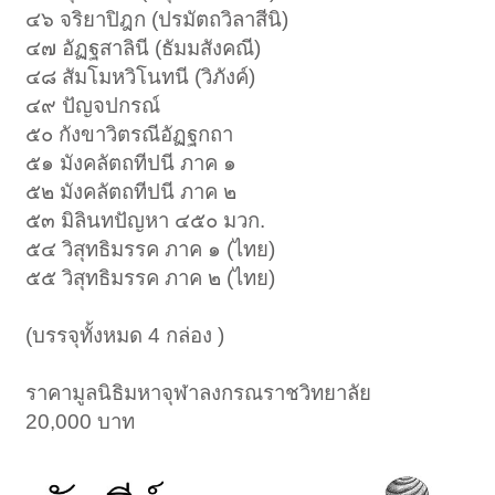
๔๖ จริยาปิฎก (ปรมัตถวิลาสีนิ)
๔๗ อัฏฐสาลินี (ธัมมสังคณี)
๔๘ สัมโมหวิโนทนี (วิภังค์)
๔๙ ปัญจปกรณ์
๕๐ กังขาวิตรณีอัฏฐกถา
๕๑ มังคลัตถทีปนี ภาค ๑
๕๒ มังคลัตถทีปนี ภาค ๒
๕๓ มิลินทปัญหา ๔๕๐ มวก.
๕๔ วิสุทธิมรรค ภาค ๑ (ไทย)
๕๕ วิสุทธิมรรค ภาค ๒ (ไทย)
(บรรจุทั้งหมด 4 กล่อง )
ราคามูลนิธิมหาจุฬาลงกรณราชวิทยาลัย
20,000 บาท