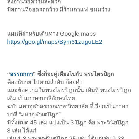
สิ่งอำนวยความสะดวก
มีสถานที่จอดรถกว้าง มีร้านกาแฟ ขนมว่าง
แผนที่สำหรับเดินทาง Google maps
https://goo.gl/maps/Bym61zuguLE2
“
อรรถกถา
” ซึ่งก็จะคู่เคียงไปกับ พระไตรปิฎก
คืออธิบาย ไปตามลำดับ ถ้อยคำ
และข้อความในพระไตรปิฎกนั้น เดิมที พระไตรปิฎก
เดิม เป็นภาษาบาลีอักษรไทย
ฉบับมหาจุฬาลงกรณราชวิทยาลัย ที่เรียกเป็นภาษา
บาลี “มหาจุฬาเตปิฎก”
มีทั้งหมด 45 เล่ม แบ่งเป็น 3 ปิฎก คือ พระวินัยปิฎก
8 เล่ม ได้แก่
เล่ม 1-8 พระสุตตันตปิฎก 25 เล่ม ได้แก่เล่ม 9-33