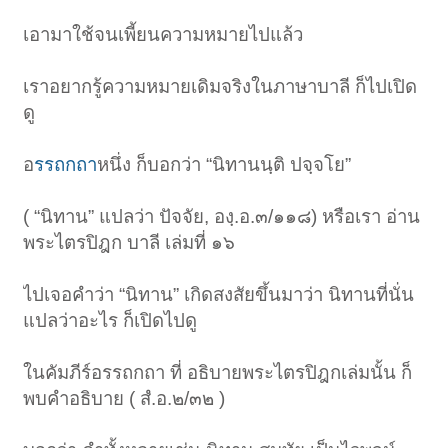
เอามาใช้จนเพี้ยนความหมายไปแล้ว
เราอยากรู้ความหมายเดิมจริงในภาษาบาลี ก็ไปเปิด
ดู
อ
รรถกถา
หนึ่ง ก็บอกว่า “นิทานนฺติ ปจฺจโย”
( “นิทาน” แปลว่า ปัจจัย, องฺ.อ.๓/๑๑๘) หรือเรา อ่าน
พระไตรปิฎก บาลี เล่มที่ ๑๖
ไปเจอคำว่า “นิทาน” เกิดสงสัยขึ้นมาว่า นิทานที่นั่น
แปลว่าอะไร ก็เปิดไปดู
ในคัมภีร์อรรถกถา ที่ อธิบายพระไตรปิฎกเล่มนั้น ก็
พบคำอธิบาย ( สํ.อ.๒/๓๒ )