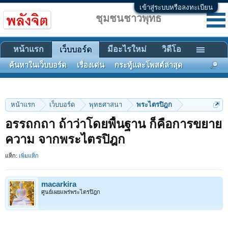
เข้าสู่ระบบหรือลงทะเบียน
ชุมชนชาวพุทธ
หน้าแรก
มีอะไรใหม่
วิดีโอ
เว็บบอร์ด
ค้นหาในเว็บบอร์ด
เรื่องเด่น
กระทู้และโพสต์ล่าสุด
หน้าแรก
เว็บบอร์ด
พุทธศาสนา
พระไตรปิฎก
อรรถกถา ถ้าว่าโดยพื้นฐาน ก็คือการขยาย
ความ จากพระไตรปิฎก
แท็ก:
เพิ่มแท็ก
macarkira
ศูนย์เผยแพร่พระไตรปิฎก