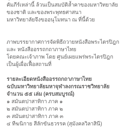
คัมภีร์เหล่านี้ ล้วนเป็นสมบัติล้ำคาของมหาวิทยาลัย
ของชาติ และของพระพุทธศาสนา
มหาวิทยาลัยจึงขออนุโมทนา ณ ที่นี้ด้วย
ภาพบรรยากาศการจัดพิธีถวายหนังสือพระไตรปิฎก
และ หนังสืออรรถกถาภาษาไทย
โดยคณะเจ้าภาพ โดย ศูนย์เผยแพร่พระไตรปิฎก
เป็นผู้เผื่อเฟื้อสถานที่
รายละเอียดหนังสืออรรถกถาภาษาไทย
ฉบับมหาวิทยาลัยมหาจุฬาลงกรณราชวิทยาลัย
จำนวน ๕๕ เล่ม (ครบสมบูรณ์)
๑ สมันตปาสาทิกา ภาค ๑
๒ สมันตปาสาทิกา ภาค ๒
๓ สมันตปาสาทิกา ภาค ๓
๔ ทีฆนิกาย สีลักขันธวรรค (สุมังคลวิลาสินี)