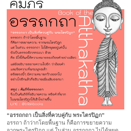
“อรรถกถา เป็นสิ่งที่ควบคู่กับ พระไตรปิฏก”
อรรถา ถ้าว่ากโดยพื้นฐาน ก็คือการขยายความ
จากพระไตรปิฎก แต่ ในส่วน อรรถกถา ไม่ได้หยุด