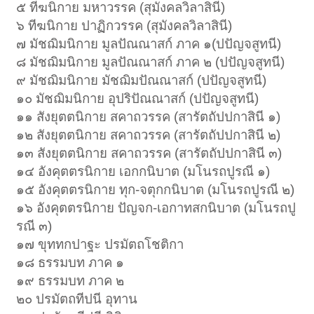
๕ ทีฆนิกาย มหาวรรค (สุมังคลวิลาสินี)
๖ ทีฆนิกาย ปาฏิกวรรค (สุมังคลวิลาสินี)
๗ มัชฌิมนิกาย มูลปัณณาสก์ ภาค ๑(ปปัญจสูทนี)
๘ มัชฌิมนิกาย มูลปัณณาสก์ ภาค ๒ (ปปัญจสูทนี)
๙ มัชฌิมนิกาย มัชฌิมปัณณาสก์ (ปปัญจสูทนี)
๑๐ มัชฌิมนิกาย อุปริปัณณาสก์ (ปปัญจสูทนี)
๑๑ สังยุตตนิกาย สคาถวรรค (สารัตถัปปกาสินี ๑)
๑๒ สังยุตตนิกาย สคาถวรรค (สารัตถัปปกาสินี ๒)
๑๓ สังยุตตนิกาย สคาถวรรค (สารัตถัปปกาสินี ๓)
๑๔ อังคุตตรนิกาย เอกกนิบาต (มโนรถปูรณี ๑)
๑๕ อังคุตตรนิกาย ทุก-จตุกกนิบาต (มโนรถปูรณี ๒)
๑๖ อังคุตตรนิกาย ปัญจก-เอกาทสกนิบาต (มโนรถปู
รณี ๓)
๑๗ ขุททกปาฐะ ปรมัตถโชติกา
๑๘ ธรรมบท ภาค ๑
๑๙ ธรรมบท ภาค ๒
๒๐ ปรมัตถทีปนี อุทาน