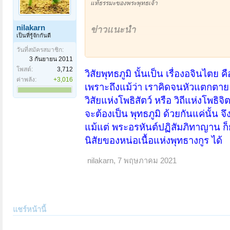
แท้ธรรมะของพระพุทธเจ้า
nilakarn
ข่าวแนะนำ
เป็นที่รู้จักกันดี
วันที่สมัครสมาชิก:
ก็คงจะเป็นพุทธประวัติจากพระโอษฐ์ ปฏิจจสมุปบาท จ
3 กันยายน 2011
โพสต์:
3,712
วิสัยพุทธภูมิ นั้นเป็น เรื่องอจินไตย คื
ค่าพลัง:
+3,016
ผมไปวัดอรุณฯหลายครั้ง มัวแต่เพลิดเพลินชมพระปรา
เพราะถึงแม้ว่า เราคิดจนหัวแตกตาย ก็
การเมือง ฝีมือสมัยรัชกาลที่ 3 ฯลฯ
วิสัยแห่งโพธิสัตว์ หรือ วิถีแห่งโพธิจิต
จะต้องเป็น พุทธภูมิ ด้วยกันแค่นั้น จ
จนลืมไปว่า รูปปั้น นายเรือง นายนก ที่เคยเผาตัวถวายเป
แม้แต่ พระอรหันต์ปฏิสัมภิทาญาน ก็
หลังเสียกรุงศรีอยุธยา ทั้งพระเจ้าตากสิน ทั้งสมเด็จ
นิสัยของหน่อเนื้อแห่งพุทธางกูร ได้
ประสบการณ์ตอนทรงผนวชถึง 27 ปี ชำระคณะสงฆ์ท่ีทร
เรื่องพระฆ่าตัวตาย ถวายเป็นพุทธบูชา เป็นงานหนึ่ง
nilakarn
,
7 พฤษภาคม 2021
เค้าลางการเชือดเนื้อ เผาตัว ฆ่าตัว มีมาจากพระไตรป
เป็นหนังสือเล่มหนา ถึง 45 เล่ม
เนื้อหาใน 45 เล่ม แยกเป็นพระวินัย พระสูตร และพระอภิ
เพิ่มเติม เป็นฎีกา อนุฎีกา มหาฎีกา
แชร์หน้านี้
ผมเข้าใจว่า เรื่องเหลวไหล เรื่องพออ่านได้ คงมาจา