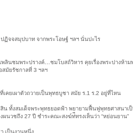
์ ปฏิจจสมุปบาท จากพระโอษฐ์ ฯลฯ นั่นปะไร
ิดเพลินชมพระปรางค์…ชมโบสถ์วิหาร คุยเรื่องพระปางห้า
อสมัยรัชกาลที่ 3 ฯลฯ
ี่เคยเผาตัวถวายเป็นพุทธบูชา สมัย ร.1 ร.2 อยู่ที่ไหน
ตากสิน ทั้งสมเด็จพระพุทธยอดฟ้า พยายามฟื้นฟูพุทธศาสนาเ
ผนวชถึง 27 ปี ชำระคณะสงฆ์ท่ีทรงเห็นว่า “หย่อนยาน”
า เป็นงานหนึ่ง