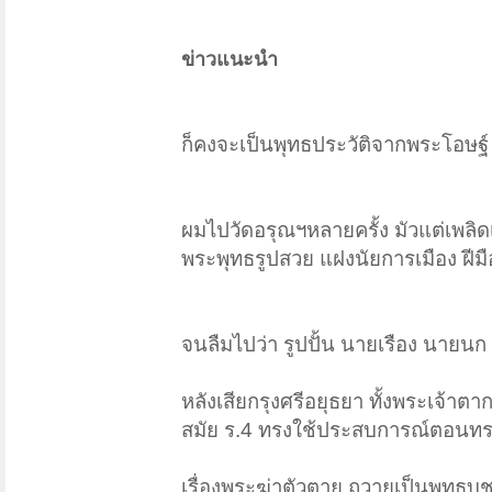
ข่าวแนะนำ
ก็คงจะเป็นพุทธประวัติจากพระโอษฐ
ผมไปวัดอรุณฯหลายครั้ง มัวแต่เพล
พระพุทธรูปสวย แฝงนัยการเมือง ฝีมื
จนลืมไปว่า รูปปั้น นายเรือง นายนก ท
หลังเสียกรุงศรีอยุธยา ทั้งพระเจ้า
สมัย ร.4 ทรงใช้ประสบการณ์ตอนทรง
เรื่องพระฆ่าตัวตาย ถวายเป็นพุทธบูช