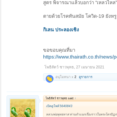
สูตร พิจารณาแล้วบอกว่า “เหลวไหล” ผมอ
ตายด้วยโรคทันสมัย โควิด-19 ยังหรูก
กิเลน ประลองเชิง
ขอขอบคุณที่มา
https://www.thairath.co.th/news/p
โพธิสัตว์ ชาวพุทธ
,
27 เมษายน 2021
อนุโมทนา x
2
ดูรายการ
โพธิสัตว์ ชาวพุทธ said:
↑
เปิดดูไฟล์ 5640843
หลวงพ่อพุทธทาส ท่านจำแนกเรื่องราวในพระไตรปิฎก ร้อยล