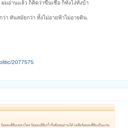
่านแล้ว ก็คิดว่าขืนเชื่อ ก็ทั้งโง่ทั้งบ้า
ว่า ทันสมัยกว่า ทั้งไม่อายฟ้าไม่อายดิน.
olitic/2077575
ะสี่สิบเหลวไหล ร้อยละยี่สิบก้ำกึ่งคือพออ่านได้ เหลือร้อยละสี่สิบเป็นแก่น