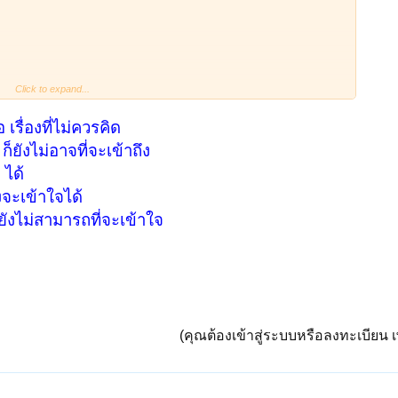
Click to expand...
ากพระโอษฐ์ ฯลฯ นั่นปะไร
อ เรื่องที่ไม่ควรคิด
งค์…ชมโบสถ์วิหาร คุยเรื่องพระปางห้ามพระญาติ พระพุทธรูปสวย แฝงนัย
ยังไม่อาจที่จะเข้าถึง
 ได้
ึงจะเข้าใจได้
็นพุทธบูชา สมัย ร.1 ร.2 อยู่ที่ไหน
ยังไม่สามารถที่จะเข้าใจ
พระพุทธยอดฟ้า พยายามฟื้นฟูพุทธศาสนาเป็นงานใหญ่ สมัย ร.4 ทรงใช้
งเห็นว่า “หย่อนยาน”
ิฎก ที่ประเทศไทยสังคายนาไว้ทั้งสามตะกร้า หรือแปดหมื่นสี่พันพระธรรมขันธ์
(คุณต้องเข้าสู่ระบบหรือลงทะเบียน เพ
ธรรม ผู้รู้บอกว่า รวมอรรถกถา ซึ่งครูอาจารย์รุ่นเก่า ท่านอธิบาย และข้อแย้ง
กคำอธิบายในยุคต่อๆมา