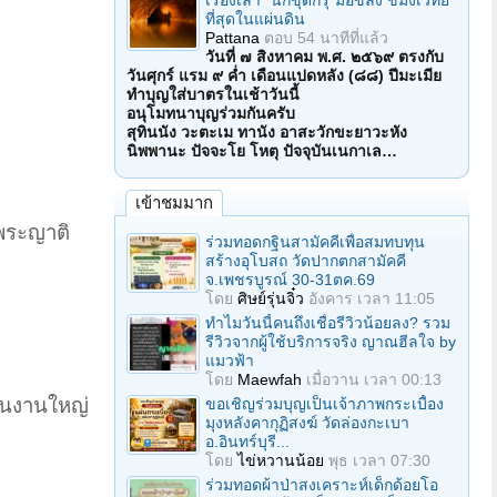
เรื่องเล่า "นักขุดกรุ"มือขลัง ขมังเวทย์
ที่สุดในแผ่นดิน
Pattana
ตอบ
54 นาทีที่แล้ว
วันที่ ๗ สิงหาคม พ.ศ. ๒๕๖๙ ตรงกับ
วันศุกร์ แรม ๙ ค่ำ เดือนแปดหลัง (๘๘) ปีมะเมีย
ทำบุญใส่บาตรในเช้าวันนี้
อนุโมทนาบุญร่วมกันครับ
สุทินนัง วะตะเม ทานัง อาสะวักขะยาวะหัง
นิพพานะ ปัจจะโย โหตุ ปัจจุบันเนกาเล…
เข้าชมมาก
มพระญาติ
ร่วมทอดกฐินสามัคคีเพื่อสมทบทุน
สร้างอุโบสถ วัดปากตกสามัคคี
จ.เพชรบูรณ์ 30-31ตค.69
โดย
ศิษย์รุ่นจิ๋ว
อังคาร เวลา 11:05
ทำไมวันนี้คนถึงเชื่อรีวิวน้อยลง? รวม
รีวิวจากผู้ใช้บริการจริง ญาณฮีลใจ by
แมวฟ้า
โดย
Maewfah
เมื่อวาน เวลา 00:13
ป็นงานใหญ่
ขอเชิญร่วมบุญเป็นเจ้าภาพกระเบื้อง
มุงหลังคากุฏิสงฆ์ วัดล่องกะเบา
อ.อินทร์บุรี...
โดย
ไข่หวานน้อย
พุธ เวลา 07:30
ร่วมทอดผ้าป่าสงเคราะห์เด็กด้อยโอ