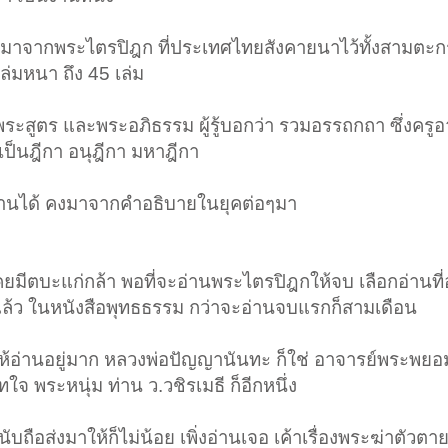
ว มีมาจากพระไตรปิฎก ที่ประเทศไทยสังคายนาไว้ทั้งสามตะก
เล่มหนา ถึง 45 เล่ม
พระสูตร และพระอภิธรรม ผู้รู้บอกว่า รวมอรรถกถา ซึ่งครูอา
 เป็นฎีกา อนุฎีกา มหาฎีกา
ออ่านได้ คงมาจากคำอธิบายในยุคต่อๆมา
ยมีตบะแก่กล้า พอที่จะอ่านพระไตรปิฎกให้จบ เลือกอ่านที
ล้ว ในหนังสือพุทธธรรม กว่าจะอ่านจบแรกก็สามเดือน
ห้อ่านอยู่มาก หลวงพ่อปัญญานันทะ ก็ใช่ อาจารย์พระพย
ิทใจ พระหนุ่ม ท่าน ว.วชิรเมธี ก็อีกหนึ่ง
นับถือส่งมาให้ก็ไม่น้อย เพิ่งอ่านเจอ เค้าเรื่องพระฆ่าตัวต