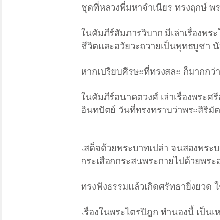
ชุดที่หลวงพี่มหาจำเนียร ทรงฤกษ์ พระ
ในคัมภีร์สัมภารวิบาก มีเล่าเรื่องพร
ชีวิตและอวัยวะถวายเป็นพุทธบูชา น
หากเปรียบศีรษะที่ทรงสละ ก็มากกว่
ในคัมภีร์อนาคตวงศ์ เล่าเรื่องพระ
อินทปัตย์ วันที่ทรงทราบว่าพระสิริม
เสด็จด้วยพระบาทเปล่า จนสองพระบาท
กระเสือกกระสนพระกายไปด้วยพระอุระ 
ทรงฟังธรรมแล้วเกิดศรัทธายิ่งยวด ใ
เรื่องในพระไตรปิฎก ทำนองนี้ เป็น