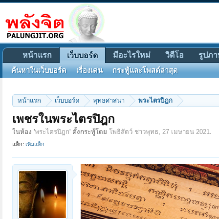
หน้าแรก
มีอะไรใหม่
วิดีโอ
รูปภา
เว็บบอร์ด
ค้นหาในเว็บบอร์ด
เรื่องเด่น
กระทู้และโพสต์ล่าสุด
หน้าแรก
เว็บบอร์ด
พุทธศาสนา
พระไตรปิฎก
เพชรในพระไตรปิฎก
ในห้อง '
พระไตรปิฎก
' ตั้งกระทู้โดย
โพธิสัตว์ ชาวพุทธ
,
27 เมษายน 2021
.
แท็ก:
เพิ่มแท็ก