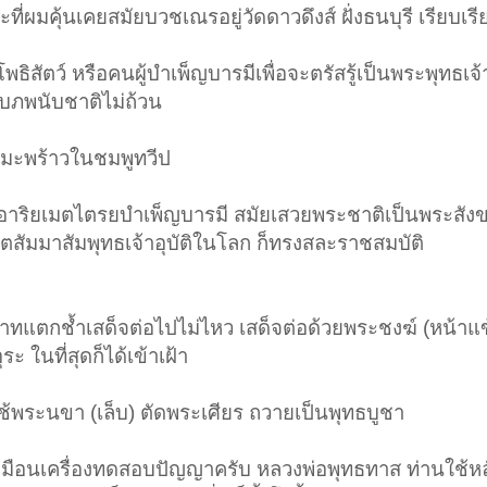
ที่ผมคุ้นเคยสมัยบวชเณรอยู่วัดดาวดึงส์ ฝั่งธนบุรี เรียบเรี
ะโพธิสัตว์ หรือคนผู้บำเพ็ญบารมีเพื่อจะตรัสรู้เป็นพระพุทธเ
ับภพนับชาติไม่ถ้วน
ามะพร้าวในชมพูทวีป
ศรีอาริยเมตไตรยบำเพ็ญบารมี สมัยเสวยพระชาติเป็นพระสัง
ัตตสัมมาสัมพุทธเจ้าอุบัติในโลก ก็ทรงสละราชสมบัติ
แตกช้ำเสด็จต่อไปไม่ไหว เสด็จต่อด้วยพระชงฆ์ (หน้าแข้
ในที่สุดก็ได้เข้าเฝ้า
ช้พระนขา (เล็บ) ตัดพระเศียร ถวายเป็นพุทธบูชา
เหมือนเครื่องทดสอบปัญญาครับ หลวงพ่อพุทธทาส ท่านใช้ห