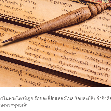
ในพระไตรปิฎก ร้อยละสี่สิบเหลวไหล ร้อยละยี่สิบก้ำกึ่งคื
ของพระพุทธเจ้า