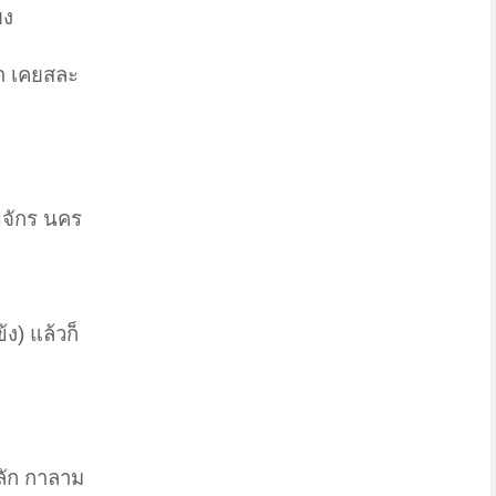
ยง
จ้า เคยสละ
ขจักร นคร
ง) แล้วก็
ลัก กาลาม