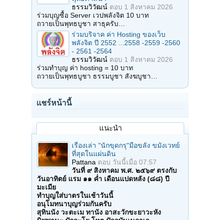
ธรรมวิวัฒน์
ตอบ
1 สิงหาคม 2026
ร่วมบุญซื้อ Server เวปพลังจิต 10 บาท
ถวายเป็นพุทธบูชา สาธุครับ…
ร่วมบริจาค ค่า Hosting ของเว็บ
พลังจิต ปี 2552 ...2558 -2559 -2560
- 2561 -2564
ธรรมวิวัฒน์
ตอบ
1 สิงหาคม 2026
ร่วมทำบุญ ค่า hosting = 10 บาท
ถวายเป็นพุทธบูชา ธรรมบูชา สังฆบูชา…
แชร์หน้านี้
แนะนำ
เรื่องเล่า "นักขุดกรุ"มือขลัง ขมังเวทย์
ที่สุดในแผ่นดิน
Pattana
ตอบ
วันนี้เมื่อ 07:57
วันที่ ๙ สิงหาคม พ.ศ. ๒๕๖๙ ตรงกับ
วันอาทิตย์ แรม ๑๑ ค่ำ เดือนแปดหลัง (๘๘) ปี
มะเมีย
ทำบุญใส่บาตรในเช้าวันนี้
อนุโมทนาบุญร่วมกันครับ
สุทินนัง วะตะเม ทานัง อาสะวักขะยาวะหัง