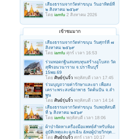
เสียงธรรมจากวัดท่าขนุน วันอาทิตย์ที่
๒ สิงหาคม ๒๕๖๙
โดย
iamfu
2 สิงหาคม 2026
เข้าชมมาก
เสียงธรรมจากวัดท่าขนุน วันศุกร์ที่ ๗
สิงหาคม ๒๕๖๙
โดย
iamfu
ศุกร์ เวลา 16:53
ร่วมทอดกฐินสมทบทุนสร้างอุโบสถ วัด
สุพีรอนวนาราม จ.ปราจีนบุรี
15พย.69
โดย
ศิษย์รุ่นจิ๋ว
พฤหัสบดี เวลา 17:45
ร่วมบุญถวายค่ารักษาและยา เพื่อสง
เคราะพระสงฆ์อาพาธ วัดต้นปัน จ.ลํา
พูน
โดย
ศิษย์รุ่นจิ๋ว
พฤหัสบดี เวลา 14:14
เสียงธรรมจากวัดท่าขนุน วันพฤหัสบดี
ที่ ๖ สิงหาคม ๒๕๖๙
โดย
iamfu
พฤหัสบดี เวลา 18:06
ผ้าป่าจัดหาเครื่องมือแพทย์สำหรับห้อง
อุบัติเหตุและฉุกเฉิน &หอผู้ป่วยวิกฤต...
โดย
ศิษย์รุ่นจิ๋ว
ศุกร์ เวลา 10:17