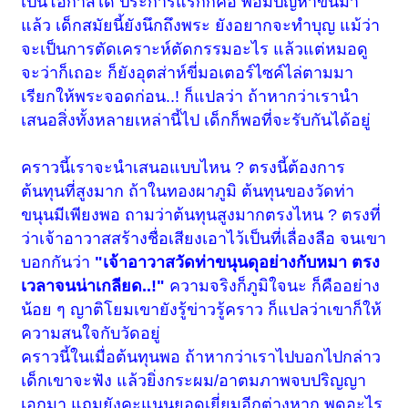
เป็นโอกาสได้ ประการแรกก็คือ พอมีปัญหาขึ้นมา
แล้ว เด็กสมัยนี้ยังนึกถึงพระ ยังอยากจะทำบุญ แม้ว่า
จะเป็นการตัดเคราะห์ตัดกรรมอะไร แล้วแต่หมอดู
จะว่าก็เถอะ ก็ยังอุตส่าห์ขี่มอเตอร์ไซค์ไล่ตามมา
เรียกให้พระจอดก่อน..! ก็แปลว่า ถ้าหากว่าเรานำ
เสนอสิ่งทั้งหลายเหล่านี้ไป เด็กก็พอที่จะรับกันได้อยู่
คราวนี้เราจะนำเสนอแบบไหน ? ตรงนี้ต้องการ
ต้นทุนที่สูงมาก ถ้าในทองผาภูมิ ต้นทุนของวัดท่า
ขนุนมีเพียงพอ ถามว่าต้นทุนสูงมากตรงไหน ? ตรงที่
ว่าเจ้าอาวาสสร้างชื่อเสียงเอาไว้เป็นที่เลื่องลือ จนเขา
บอกกันว่า
"เจ้าอาวาสวัดท่าขนุนดุอย่างกับหมา ตรง
เวลาจนน่าเกลียด..!"
ความจริงก็ภูมิใจนะ ก็คืออย่าง
น้อย ๆ ญาติโยมเขายังรู้ข่าวรู้คราว ก็แปลว่าเขาก็ให้
ความสนใจกับวัดอยู่
คราวนี้ในเมื่อต้นทุนพอ ถ้าหากว่าเราไปบอกไปกล่าว
เด็กเขาจะฟัง แล้วยิ่งกระผม/อาตมภาพจบปริญญา
เอกมา แถมยังคะแนนยอดเยี่ยมอีกต่างหาก พูดอะไร