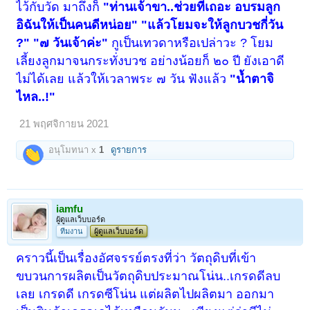
ไว้กับวัด มาถึงก็
"ท่านเจ้าขา..ช่วยทีเถอะ อบรมลูก
อิฉันให้เป็นคนดีหน่อย"
"แล้วโยมจะให้ลูกบวชกี่วัน
?" "๗ วันเจ้าค่ะ"
กูเป็นเทวดาหรือเปล่าวะ ? โยม
เลี้ยงลูกมาจนกระทั่งบวช อย่างน้อยก็ ๒๐ ปี ยังเอาดี
ไม่ได้เลย แล้วให้เวลาพระ ๗ วัน ฟังแล้ว
"น้ำตาจิ
ไหล..!"
21 พฤศจิกายน 2021
อนุโมทนา x
1
ดูรายการ
iamfu
ผู้ดูแลเว็บบอร์ด
ทีมงาน
ผู้ดูแลเว็บบอร์ด
คราวนี้เป็นเรื่องอัศจรรย์ตรงที่ว่า วัตถุดิบที่เข้า
ขบวนการผลิตเป็นวัตถุดิบประมาณโน่น..เกรดดีลบ
เลย เกรดดี เกรดซีโน่น แต่ผลิตไปผลิตมา ออกมา