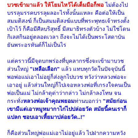
บวชเข้ามาแล้ว ให้โยมไหว้ได้เต็มมือก็พอ
ไม่ต้องไป
บรรลุมรรคบรรลุผลอะไรทั้งนั้นแหละ คือต่อให้เป็น
สมมติสงฆ์ ก็เป็นสมมติสงฆ์แบบที่พระพุทธเจ้าทรงตั้ง
เป้าไว้ ก็คือมีศีลบริสุทธิ์ มีสมาธิทรงตัวบ้าง ไม่ใช่โดน
กิเลสกินอยู่ตลอดเวลา ถึงจะไม่ได้เป็นพระโสดาบัน
ยันพระอรหันต์ก็ไม่เป็นไร
แต่คราวนี้มีจุดบกพร่องที่บุคลากรซึ่งจะเข้ามาบวช
ส่วนใหญ่
"เหลือเลือก"
แล้ว แทบทุกวัดในปัจจุบันนี้
พอพ่อแม่เอาไม่อยู่ก็ส่งลูกไปบวช หวังว่าหลวงพ่อจะ
เอาอยู่ แล้วส่วนใหญ่ก็ไปเจอหลวงพ่อที่เกรงใจคนเป็น
พ่อเป็นแม่ ไม่กล้าดุด่าว่ากล่าว ไม่กล้าลงโทษ จน
กระทั่ง
หลวงพ่อเจ้าคุณพยอม
ท่านบอกว่า
"สมัยก่อน
เขามีแต่เอาหมูหมากาไก่ไปปล่อยวัด สมัยนี้คนเราก็
แปลก ชอบเอาเหี้ยมาปล่อยวัด..!"
ก็คือส่วนใหญ่พ่อแม่เอาไม่อยู่แล้ว ไปฝากความหวัง