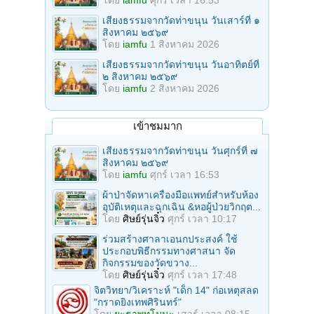
โดย
iamfu
ศุกร์ เวลา 16:53
เสียงธรรมจากวัดท่าขนุน วันเสาร์ที่ ๑
สิงหาคม ๒๕๖๙
โดย
iamfu
1 สิงหาคม 2026
เสียงธรรมจากวัดท่าขนุน วันอาทิตย์ที่
๒ สิงหาคม ๒๕๖๙
โดย
iamfu
2 สิงหาคม 2026
เข้าชมมาก
เสียงธรรมจากวัดท่าขนุน วันศุกร์ที่ ๗
สิงหาคม ๒๕๖๙
โดย
iamfu
ศุกร์ เวลา 16:53
ผ้าป่าจัดหาเครื่องมือแพทย์สำหรับห้อง
อุบัติเหตุและฉุกเฉิน &หอผู้ป่วยวิกฤต...
โดย
ศิษย์รุ่นจิ๋ว
ศุกร์ เวลา 10:17
ร่วมสร้างศาลาเอนกประสงค์ ใช้
ประกอบพิธีกรรมทางศาสนา จัด
กิจกรรมของวัดขวาง...
โดย
ศิษย์รุ่นจิ๋ว
ศุกร์ เวลา 17:48
จิตวิทยา/วิเคราะห์ "เด็ก 14" ก่อเหตุสลด
"กราดยิงเทพศิรินทร์"