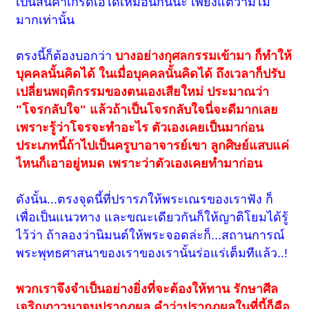
เป็นสินค้าเกรดเอได้เหมือนกันนะ เพียงแต่ว่ามีไม่
มากเท่านั้น
ตรงนี้ก็ต้องบอกว่า
บางอย่างกุศลกรรมเข้ามา ก็ทำให้
บุคคลนั้นคิดได้ ในเมื่อบุคคลนั้นคิดได้ ถึงเวลาก็ปรับ
เปลี่ยนพฤติกรรมของตนเองเสียใหม่ ประมาณว่า
"โจรกลับใจ" แล้วถ้าเป็นโจรกลับใจนี่จะดีมากเลย
เพราะรู้ว่าโจรจะทำอะไร ตัวเองเคยเป็นมาก่อน
ประเภทนี้ถ้าไปเป็นครูบาอาจารย์เขา ลูกศิษย์แสบแค่
ไหนก็เอาอยู่หมด เพราะว่าตัวเองเคยทำมาก่อน
ดังนั้น...ตรงจุดนี้ที่ปรารภให้พระเณรของเราฟัง ก็
เพื่อเป็นแนวทาง และขณะเดียวกันก็ให้ญาติโยมได้รู้
ไว้ว่า ถ้าลองว่านิมนต์ให้พระจอดล่ะก็...สถานการณ์
พระพุทธศาสนาของเราของเรานั้นร่อแร่เต็มทีแล้ว..!
พวกเราจึงจำเป็นอย่างยิ่งที่จะต้องให้ทาน รักษาศีล
เจริญภาวนาจนปรากฏผล คำว่าปรากฏผลในที่นี้ก็คือ