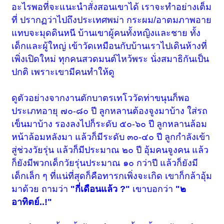
อะไรพอที่จะแนะนำสั่งสอนเขาได้ เราจะทำอย่างเต็ม
ที่ ปรากฏว่าไปถึงประเทศพม่า
กระผม/อาตมภาพอาย
แทบจะมุดดินหนี บ้านเขาผู้คนทั้งหญิงและชาย ทั้ง
เด็กและผู้ใหญ่ เข้าวัดเหมือนกับบ้านเราไปเดินห้างที่
เพิ่งเปิดใหม่ ทุกคนสวดมนต์ไหว้พระ นั่งสมาธิกันเป็น
ปกติ เพราะเขามีคนทำให้ดู
ดูตัวอย่างจากงานตักบาตรเทโววัดท่าขนุนก็พอ
ประเภทอายุ ๗๐-๘๐ ปี ลูกหลานต้องจูงมาบ้าง ใส่รถ
เข็นมาบ้าง รองลงไปก็ระดับ ๕๐-๖๐ ปี ลูกหลานล้อม
หน้าล้อมหลังมา แล้วก็มีระดับ ๓๐-๔๐ ปี ลูกกำลังเข้า
สู่ช่วงวัยรุ่น แล้วก็มีประมาณ ๒๐ ปี อุ้มคนจูงคน แล้ว
ก็ยังมีพวกเด็กวัยรุ่นประมาณ ๑๐ กว่าปี แล้วก็ยังมี
เด็กเล็ก ๆ ที่แน่ที่สุดก็คือทารกเพิ่งจะเกิด เขาก็กล้าอุ้ม
มาด้วย ถามว่า
"กี่เดือนแล้ว ?"
เขาบอกว่า
"๒
อาทิตย์..!"