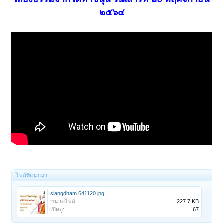
๒๕๖๔
ไฟล์ที่แนบมา:
siangdham 641120.jpg
ขนาดไฟล์:
227.7 KB
เปิดดู:
67