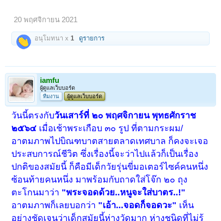
20 พฤศจิกายน 2021
อนุโมทนา x
1
ดูรายการ
iamfu
ผู้ดูแลเว็บบอร์ด
ทีมงาน
ผู้ดูแลเว็บบอร์ด
วันนี้ตรงกับ
วันเสาร์ที่ ๒๐ พฤศจิกายน พุทธศักราช
๒๕๖๔
เมื่อเช้าพระเกือบ ๓๐ รูป ที่ตามกระผม/
อาตมภาพไปบิณฑบาตสายตลาดเทศบาล ก็คงจะเจอ
ประสบการณ์ชีวิต ซึ่งเรื่องนี้จะว่าไปแล้วก็เป็นเรื่อง
ปกติของสมัยนี้ ก็คือมีเด็กวัยรุ่นขี่มอเตอร์ไซค์คนหนึ่ง
ซ้อนท้ายคนหนึ่ง มาพร้อมกับถาดใส่โจ๊ก ๒๐ ถุง
ตะโกนมาว่า
"พระจอดด้วย..หนูจะใส่บาตร..!"
อาตมภาพก็เลยบอกว่า
"เอ้า...จอดก็จอดวะ"
เห็น
อย่างชัดเจนว่าเด็กสมัยนี้ห่างวัดมาก ห่างชนิดที่ไม่รู้