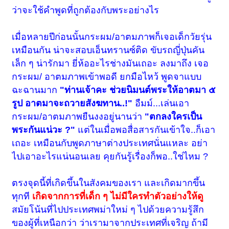
ว่าจะใช้คำพูดที่ถูกต้องกับพระอย่างไร
เมื่อหลายปีก่อนนั้น
กระผม/อาตมภาพ
ก็เจอเด็กวัยรุ่น
เหมือนกัน น่าจะสอบเอ็นทรานซ์ติด ขับรถญี่ปุ่นคัน
เล็ก ๆ น่ารักมา ยี่ห้ออะไรช่างมันเถอะ ลงมาถึง เจอ
กระผม/ อาตมภาพเข้าพอดี ยกมือไหว้ พูดจาแบบ
ฉะฉานมาก
"ท่านเจ้าคะ ช่วยนิมนต์พระให้อาตมา ๕
รูป อาตมาจะถวายสังฆทาน..!"
อืมม์...เล่นเอา
กระผม/อาตมภาพ
ยืนงงอยู่นานว่า
"ตกลงใครเป็น
พระกันแน่วะ ?"
แต่ในเมื่อพอสื่อสารกันเข้าใจ..ก็เอา
เถอะ เหมือนกับพูดภาษาต่างประเทศนั่นแหละ อย่า
ไปเอาอะไรแน่นอนเลย คุยกันรู้เรื่องก็พอ..ใช่ไหม ?
ตรงจุดนี้ที่เกิดขึ้นในสังคมของเรา และเกิดมากขึ้น
ทุกที
เกิดจากการที่เด็ก ๆ ไม่มีใครทำตัวอย่างให้ดู
สมัยโน้นที่ไปประเทศพม่าใหม่ ๆ ไปด้วยความรู้สึก
ของผู้ที่เหนือกว่า ว่าเรามาจากประเทศที่เจริญ ถ้ามี