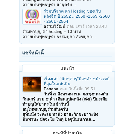
ถวายเป็นพุทธบูชา สาธุครับ…
ร่วมบริจาค ค่า Hosting ของเว็บ
พลังจิต ปี 2552 ...2558 -2559 -2560
- 2561 -2564
ธรรมวิวัฒน์
ตอบ
เสาร์ เวลา 23:48
ร่วมทำบุญ ค่า hosting = 10 บาท
ถวายเป็นพุทธบูชา ธรรมบูชา สังฆบูชา…
แชร์หน้านี้
แนะนำ
เรื่องเล่า "นักขุดกรุ"มือขลัง ขมังเวทย์
ที่สุดในแผ่นดิน
Pattana
ตอบ
วันนี้เมื่อ 09:51
วันที่ ๗ สิงหาคม พ.ศ. ๒๕๖๙ ตรงกับ
วันศุกร์ แรม ๙ ค่ำ เดือนแปดหลัง (๘๘) ปีมะเมีย
ทำบุญใส่บาตรในเช้าวันนี้
อนุโมทนาบุญร่วมกันครับ
สุทินนัง วะตะเม ทานัง อาสะวักขะยาวะหัง
นิพพานะ ปัจจะโย โหตุ ปัจจุบันเนกาเล…
กระทู้ที่น่าสนใจ