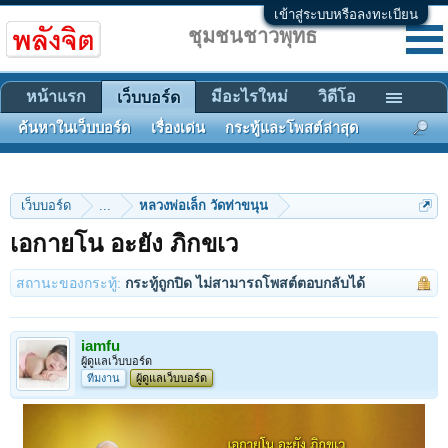
เข้าสู่ระบบหรือลงทะเบียน
ชุมชนชาวพุทธ
หน้าแรก
มีอะไรใหม่
วิดีโอ
เว็บบอร์ด
ค้นหาในเว็บบอร์ด
เรื่องเด่น
กระทู้และโพสต์ล่าสุด
เว็บบอร์ด
...
หลวงพ่อเล็ก วัดท่าขนุน
เอกายโน อะยัง ภิกขเว
สถานะของกระทู้:
กระทู้ถูกปิด ไม่สามารถโพสต์ตอบกลับได้
iamfu
ผู้ดูแลเว็บบอร์ด
ทีมงาน
ผู้ดูแลเว็บบอร์ด