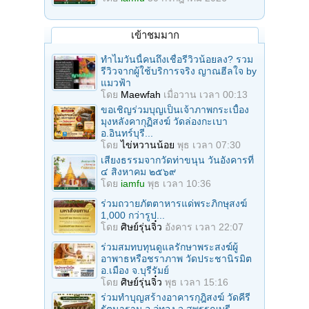
เข้าชมมาก
ทำไมวันนี้คนถึงเชื่อรีวิวน้อยลง? รวม
รีวิวจากผู้ใช้บริการจริง ญาณฮีลใจ by
แมวฟ้า
โดย
Maewfah
เมื่อวาน เวลา 00:13
ขอเชิญร่วมบุญเป็นเจ้าภาพกระเบื้อง
มุงหลังคากุฏิสงฆ์ วัดล่องกะเบา
อ.อินทร์บุรี...
โดย
ไข่หวานน้อย
พุธ เวลา 07:30
เสียงธรรมจากวัดท่าขนุน วันอังคารที่
๔ สิงหาคม ๒๕๖๙
โดย
iamfu
พุธ เวลา 10:36
ร่วมถวายภัตตาหารแด่พระภิกษุสงฆ์
1,000 กว่ารูป...
โดย
ศิษย์รุ่นจิ๋ว
อังคาร เวลา 22:07
ร่วมสมทบทุนดูแลรักษาพระสงฆ์ผู้
อาพาธหรือชราภาพ วัดประชานิรมิต
อ.เมือง จ.บุรีรัมย์
โดย
ศิษย์รุ่นจิ๋ว
พุธ เวลา 15:16
ร่วมทำบุญสร้างอาคารกุฎิสงฆ์ วัดคีรี