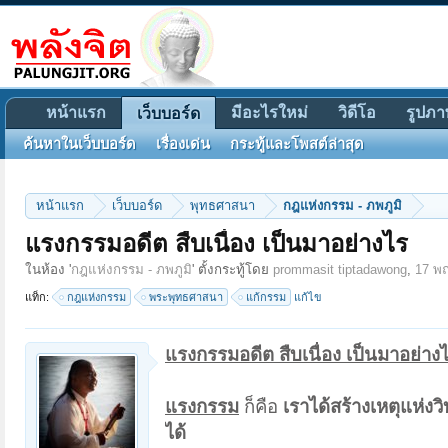
หน้าแรก
มีอะไรใหม่
วิดีโอ
รูปภา
เว็บบอร์ด
ค้นหาในเว็บบอร์ด
เรื่องเด่น
กระทู้และโพสต์ล่าสุด
หน้าแรก
เว็บบอร์ด
พุทธศาสนา
กฎแห่งกรรม - ภพภูมิ
แรงกรรมอดีต สืบเนื่อง เป็นมาอย่างไร
ในห้อง '
กฎแห่งกรรม - ภพภูมิ
' ตั้งกระทู้โดย
prommasit tiptadawong
,
17 พ
แท็ก:
กฎแห่งกรรม
พระพุทธศาสนา
แก้กรรม
แก้ไข
แรงกรรมอดีต สืบเนื่อง เป็นมาอย่าง
แรงกรรม
ก็คือ
เราได้สร้างเหตุแห่ง
ได้