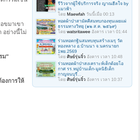
รีวิวจากผู้ใช้บริการจริง ญาณฮีลใจ by
แมวฟ้า
โดย
Maewfah
วันนี้เมื่อ 00:13
ทอดผ้าป่าสามัคคีสมทบกองทุนเผยแผ่
ปขอขมาเขา
ธรรมทางวิทยุ (๑๒ ส.ค. ๒๕๖๙)
อย่างนี้ไม่
โดย
watsritawee
อังคาร เวลา 01:44
ร่วมทอดกฐินสมทบทุนสร้างเมรุ วัด
ทองหลาง อ.บ้านนา จ.นครนายก
1พย.2569
รรม"
โดย
ศิษย์รุ่นจิ๋ว
อังคาร เวลา 10:48
ร่วมทอดผ้าป่าสงเคราะห์เด็กด้อยโอ
กาศ รร.หมู่บ้านเด็ก-มูลนิธิเด็ก
กาญจนบุรี...
โดย
ศิษย์รุ่นจิ๋ว
อังคาร เวลา 10:37
ต้องการให้