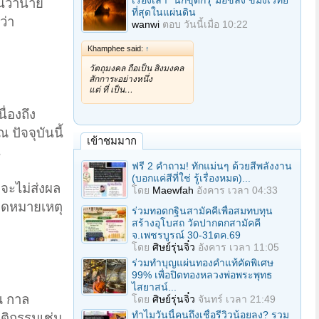
เรื่องเล่า "นักขุดกรุ"มือขลัง ขมังเวทย์
็นว่านาย
ที่สุดในแผ่นดิน
ว่า
wanwi
ตอบ
วันนี้เมื่อ 10:22
Khamphee said:
↑
วัตถุมงคล ถือเป็น สิ่งมงคล
สักการะอย่างหนึ่ง
แต่ ที่ เป็น…
ื่องถึง
 ปัจจุบันนี้
เข้าชมมาก
น
ฟรี 2 คำถาม! ทักแม่นๆ ด้วยสีพลังงาน
(บอกแค่สีที่ใช่ รู้เรื่องหมด)...
ก็จะไม่ส่งผล
โดย
Maewfah
อังคาร เวลา 04:33
กจดหมายเหตุ
ร่วมทอดกฐินสามัคคีเพื่อสมทบทุน
สร้างอุโบสถ วัดปากตกสามัคคี
จ.เพชรบูรณ์ 30-31ตค.69
โดย
ศิษย์รุ่นจิ๋ว
อังคาร เวลา 11:05
ร่วมทําบุญแผ่นทองคำแท้คัดพิเศษ
99% เพื่อปิดทองหลวงพ่อพระพุทธ
ไสยาสน์...
ณ กาล
โดย
ศิษย์รุ่นจิ๋ว
จันทร์ เวลา 21:49
ทำไมวันนี้คนถึงเชื่อรีวิวน้อยลง? รวม
ฤติกรรมเช่น