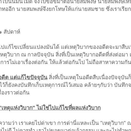
ี่ทำไปนั้นมันไม่ดี จึงไปขอขมาต่อนายสมพงษ์ นายสมพงษ์เห
าทออีก นายสมพงษ์จึงยกโทษให้แก่นายสมชาย ซึ่งเราเรียก
 ๑ สัปดาห์
ไปแก้ไขเปลี่ยนแปลงมันได้ แต่เหตุวิบากของอดีตจะมาสืบเน
หตุวิบาก ณ กาลปัจจุบัน สิ่งที่เป็นเหตุวิบากอดีตที่ส่งต่อมา ณ
การไม่เอาเรื่องต่อกัน ให้แล้วต่อกันไป ไม่ถือสาหาความกั
ดีต แต่แก้ไขปัจจุบัน
สิ่งที่เป็นเหตุในอดีตสืบเนื่องปัจจุบัน
ไว้ก็ยังคงบันทึกเก็บเหตุการณ์ไว้เสมอ คล้ายๆกับว่า บันทึ
ื่องราวต่อกัน
"เหตุแห่งวิบาก" ไม่ใช่ไปแก้ไขที่ผลแห่งวิบาก
ามว่า เราเคยไปด่าเขา การด่านี่แหละเป็น "เหตุวิบาก" 
็นสิ่งไม่ดี ไม่ควรทำ เราไปขอขมาต่อเจ้ากรรม และจะไม่ทำพ