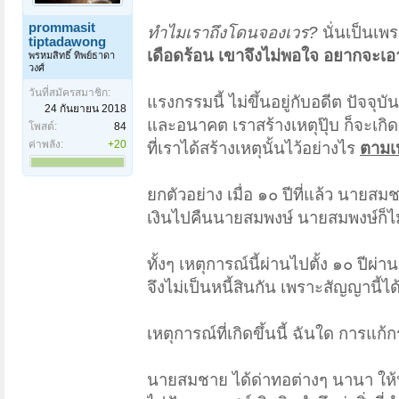
prommasit
ทำไมเราถึงโดนจองเวร?
นั่นเป็นเพ
tiptadawong
เดือดร้อน เขาจึงไม่พอใจ อยากจะเอ
พรหมสิทธิ์ ทิพย์ธาดา
วงศ์
วันที่สมัครสมาชิก:
แรงกรรมนี้ ไม่ขึ้นอยู่กับอดีต ปัจจุ
24 กันยายน 2018
และอนาคต เราสร้างเหตุปุ๊บ ก็จะเกิดผ
โพสต์:
84
ค่าพลัง:
+20
ที่เราได้สร้างเหตุนั้นไว้อย่างไร
ตามเห
ยกตัวอย่าง เมื่อ ๑๐ ปีที่แล้ว นายส
เงินไปคืนนายสมพงษ์ นายสมพงษ์ก็ไ
ทั้งๆ เหตุการณ์นี้ผ่านไปตั้ง ๑๐ ปี
จึงไม่เป็นหนี้สินกัน เพราะสัญญานี้
เหตุการณ์ที่เกิดขึ้นนี้ ฉันใด การแก้ก
นายสมชาย ได้ด่าทอต่างๆ นานา ให้