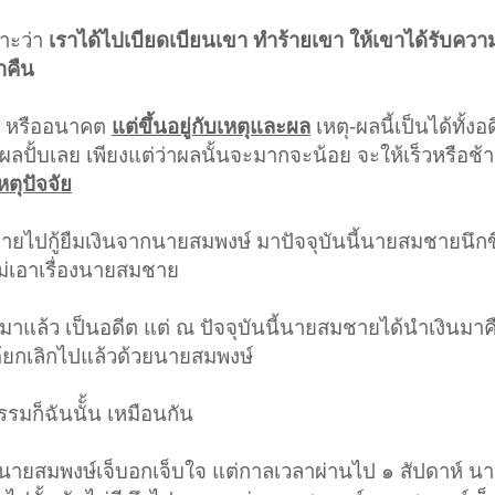
ราะว่า
เราได้ไปเบียดเบียนเขา ทำร้ายเขา ให้เขาได้รับควา
าคืน
บัน หรืออนาคต
แต่ขึ้นอยู่กับเหตุและผล
เหตุ-ผลนี้เป็นได้ทั้งอ
ลปั้บเลย เพียงแต่ว่าผลนั้นจะมากจะน้อย จะให้เร็วหรือช้า ก็
ตุปัจจัย
มชายไปกู้ยืมเงินจากนายสมพงษ์ มาปัจจุบันนี้นายสมชายนึกขึ
ม่เอาเรื่องนายสมชาย
ผ่านมาแล้ว เป็นอดีต แต่ ณ ปัจจุบันนี้นายสมชายได้นำเงินมา
ได้ยกเลิกไปแล้วด้วยนายสมพงษ์
รรมก็ฉันนัั้น เหมือนกัน
นายสมพงษ์เจ็บอกเจ็บใจ แต่กาลเวลาผ่านไป ๑ สัปดาห์ น