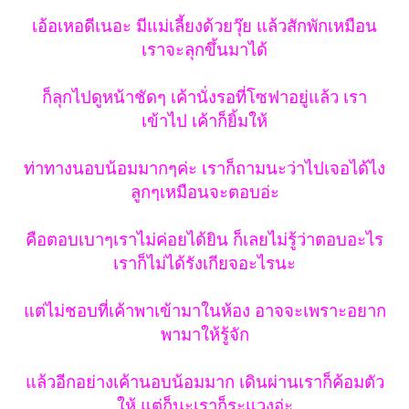
เอ้อเหอดีเนอะ มีแม่เลี้ยงด้วยวุ๊ย แล้วสักพักเหมือน
เราจะลุกขึ้นมาได้
ก็ลุกไปดูหน้าชัดๆ เค้านั่งรอที่โซฟาอยู่แล้ว เรา
เข้าไป เค้าก็ยิ้มให้
ท่าทางนอบน้อมมากๆค่ะ เราก็ถามนะว่าไปเจอได้ไง
ลูกๆเหมือนจะตอบอ่ะ
คือตอบเบาๆเราไม่ค่อยได้ยิน ก็เลยไม่รู้ว่าตอบอะไร
เราก็ไม่ได้รังเกียจอะไรนะ
แต่ไม่ชอบที่เค้าพาเข้ามาในห้อง อาจจะเพราะอยาก
พามาให้รู้จัก
แล้วอีกอย่างเค้านอบน้อมมาก เดินผ่านเราก็ค้อมตัว
ให้ แต่ก็นะเราก็ระแวงอ่ะ