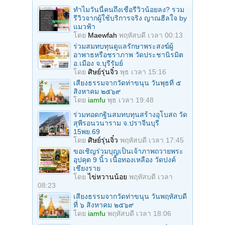
ทำไมวันนี้คนถึงเชื่อรีวิวน้อยลง? รวม
รีวิวจากผู้ใช้บริการจริง ญาณฮีลใจ by
แมวฟ้า
โดย
Maewfah
พฤหัสบดี เวลา 00:13
ร่วมสมทบทุนดูแลรักษาพระสงฆ์ผู้
อาพาธหรือชราภาพ วัดประชานิรมิต
อ.เมือง จ.บุรีรัมย์
โดย
ศิษย์รุ่นจิ๋ว
พุธ เวลา 15:16
เสียงธรรมจากวัดท่าขนุน วันพุธที่ ๕
สิงหาคม ๒๕๖๙
โดย
iamfu
พุธ เวลา 19:48
ร่วมทอดกฐินสมทบทุนสร้างอุโบสถ วัด
สุพีรอนวนาราม จ.ปราจีนบุรี
15พย.69
โดย
ศิษย์รุ่นจิ๋ว
พฤหัสบดี เวลา 17:45
ขอเชิญร่วมบุญเป็นเจ้าภาพถวายพระ
อุปคุต 9 นิ้ว เนื้อทองเหลือง วัดปงค์
เชียงราย
โดย
ไข่หวานน้อย
พฤหัสบดี เวลา
08:23
เสียงธรรมจากวัดท่าขนุน วันพฤหัสบดี
ที่ ๖ สิงหาคม ๒๕๖๙
โดย
iamfu
พฤหัสบดี เวลา 18:06