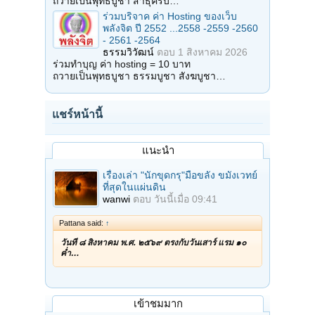
ถวายเป็นพุทธบูชา สาธุครับ…
ร่วมบริจาค ค่า Hosting ของเว็บ
พลังจิต ปี 2552 ...2558 -2559 -2560
- 2561 -2564
ธรรมวิวัฒน์
ตอบ
1 สิงหาคม 2026
ร่วมทำบุญ ค่า hosting = 10 บาท
ถวายเป็นพุทธบูชา ธรรมบูชา สังฆบูชา…
แชร์หน้านี้
แนะนำ
เรื่องเล่า "นักขุดกรุ"มือขลัง ขมังเวทย์
ที่สุดในแผ่นดิน
wanwi
ตอบ
วันนี้เมื่อ 09:41
Pattana said:
↑
วันที่ ๘ สิงหาคม พ.ศ. ๒๕๖๙ ตรงกับวันเสาร์ แรม ๑๐
ค่ำ…
เข้าชมมาก