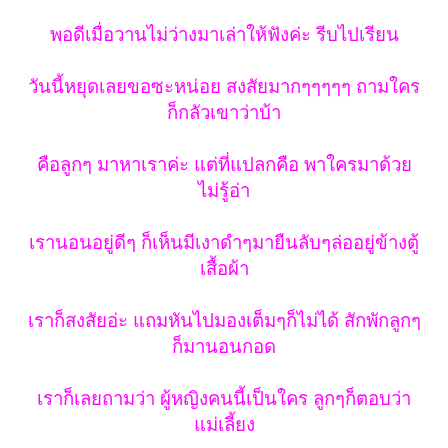
พอดีเมื่อวานไม่ว่างมาเล่าให้ฟังค่ะ รีบไปเรียน
วันนี้หยุดเลยขอซะหน่อย สงสัยมากๆๆๆๆๆ ถามใคร
ก็กลัวเขาว่าบ้า
คือลูกๆ มาหาเราค่ะ แต่ที่แปลกคือ พาใครมาด้วย
ไม่รู้อ่า
เรานอนอยู่ดีๆ ก็เห็นมีเงาดำๆมายืนลับๆล่ออยู่ข้างตู้
เสื้อผ้า
เราก็สงสัยอ่ะ แถมหันไปมองเต็มๆก็ไม่ได้ สักพักลูกๆ
ก็มานอนกอด
เราก็เลยถามว่า ผู้หญิงคนนี้เป็นใคร ลูกๆก็ตอบว่า
แม่เลี้ยง