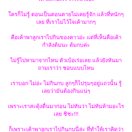
ใครก็ไม่รู้ ตอนเป็นตอนตายไม่เคยรู้จัก แล้วที่หนักๆ
เลย ที่เราไม่ไว้ใจเค้ามากๆ
คือเค้าพาลูกเราไปกินของคาวอ่ะ แต่ที่เห็นคือเค้า
กำลังต้มนะ ต้มกบค่ะ
ไม่รู้ไปหามาจากไหน ตัวเบ้อเร่อเลย แล้วยังหันมา
ถามเราว่า ชอบแบบไหน
เราบอก ไม่อ่ะ ไม่กินกบ ลูกๆก็ไปรุมๆอยู่แถวนั้น รู้
เลยว่ามันต้องกินแน่ๆ
เพราะเราสะดุ้งตื่นมาก่อน ไม่ทันว่า ไม่ทันห้ามอะไร
เลย ชิชะ!!!
ก็เพราะเค้าพาลูกเราไปกินกบนี่ล่ะ ที่ทำให้เราคิดว่า