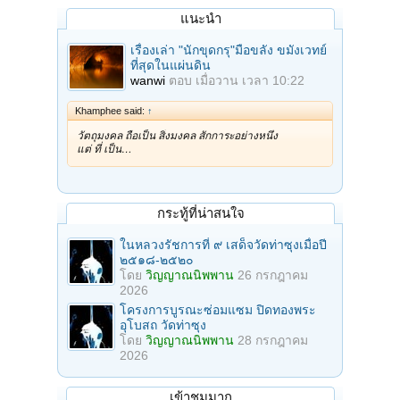
แนะนำ
เรื่องเล่า "นักขุดกรุ"มือขลัง ขมังเวทย์
ที่สุดในแผ่นดิน
wanwi
ตอบ
เมื่อวาน เวลา 10:22
Khamphee said:
↑
วัตถุมงคล ถือเป็น สิ่งมงคล สักการะอย่างหนึ่ง
แต่ ที่ เป็น…
กระทู้ที่น่าสนใจ
ในหลวงรัชการที่ ๙ เสด็จวัดท่าซุงเมื่อปี
๒๕๑๘-๒๕๒๐
โดย
วิญญาณนิพพาน
26 กรกฎาคม
2026
โครงการบูรณะซ่อมแซม ปิดทองพระ
อุโบสถ วัดท่าซุง
โดย
วิญญาณนิพพาน
28 กรกฎาคม
2026
เข้าชมมาก