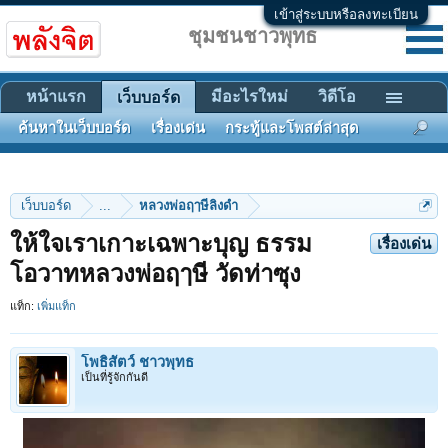
เข้าสู่ระบบหรือลงทะเบียน
ชุมชนชาวพุทธ
หน้าแรก
มีอะไรใหม่
วิดีโอ
เว็บบอร์ด
ค้นหาในเว็บบอร์ด
เรื่องเด่น
กระทู้และโพสต์ล่าสุด
เว็บบอร์ด
...
หลวงพ่อฤๅษีลิงดำ
ให้ใจเราเกาะเฉพาะบุญ ธรรม
เรื่องเด่น
โอวาทหลวงพ่อฤๅษี วัดท่าซุง
แท็ก:
เพิ่มแท็ก
โพธิสัตว์ ชาวพุทธ
เป็นที่รู้จักกันดี