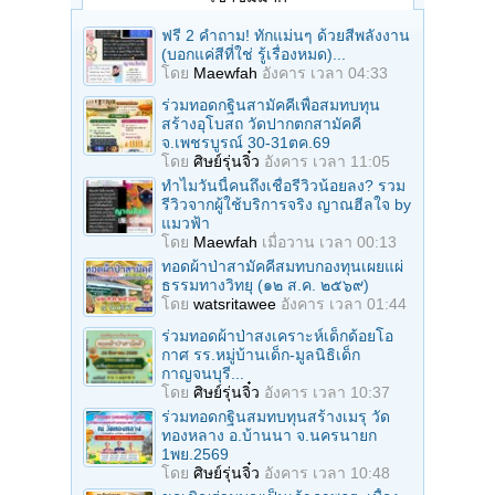
ฟรี 2 คำถาม! ทักแม่นๆ ด้วยสีพลังงาน
(บอกแค่สีที่ใช่ รู้เรื่องหมด)...
โดย
Maewfah
อังคาร เวลา 04:33
ร่วมทอดกฐินสามัคคีเพื่อสมทบทุน
สร้างอุโบสถ วัดปากตกสามัคคี
จ.เพชรบูรณ์ 30-31ตค.69
โดย
ศิษย์รุ่นจิ๋ว
อังคาร เวลา 11:05
ทำไมวันนี้คนถึงเชื่อรีวิวน้อยลง? รวม
รีวิวจากผู้ใช้บริการจริง ญาณฮีลใจ by
แมวฟ้า
โดย
Maewfah
เมื่อวาน เวลา 00:13
ทอดผ้าป่าสามัคคีสมทบกองทุนเผยแผ่
ธรรมทางวิทยุ (๑๒ ส.ค. ๒๕๖๙)
โดย
watsritawee
อังคาร เวลา 01:44
ร่วมทอดผ้าป่าสงเคราะห์เด็กด้อยโอ
กาศ รร.หมู่บ้านเด็ก-มูลนิธิเด็ก
กาญจนบุรี...
โดย
ศิษย์รุ่นจิ๋ว
อังคาร เวลา 10:37
ร่วมทอดกฐินสมทบทุนสร้างเมรุ วัด
ทองหลาง อ.บ้านนา จ.นครนายก
1พย.2569
โดย
ศิษย์รุ่นจิ๋ว
อังคาร เวลา 10:48