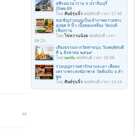
สุพีรอนวนาราม จ.ปราจีนบุรี
15พย.69
โดย
ศิษย์รุ่นจิ๋ว
พฤหัสบดี เวลา 17:45
ขอเชิญร่วมบุญเป็นเจ้าภาพถวายพระ
อุปคุต 9 นิ้ว เนื้อทองเหลือง วัดปงค์
เชียงราย
โดย
ไข่หวานน้อย
พฤหัสบดี เวลา
08:23
เสียงธรรมจากวัดท่าขนุน วันพฤหัสบดี
ที่ ๖ สิงหาคม ๒๕๖๙
โดย
iamfu
พฤหัสบดี เวลา 18:06
ร่วมบุญถวายค่ารักษาและยา เพื่อสง
เคราะพระสงฆ์อาพาธ วัดต้นปัน จ.ลํา
พูน
โดย
ศิษย์รุ่นจิ๋ว
พฤหัสบดี เวลา 14:14
#4