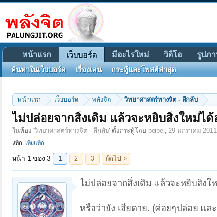
หน้าแรก
มีอะไรใหม่
วิดีโอ
รูปภา
เว็บบอร์ด
ค้นหาในเว็บบอร์ด
เรื่องเด่น
กระทู้และโพสต์ล่าสุด
หน้าแรก
เว็บบอร์ด
พลังจิต
วิทยาศาสตร์ทางจิต - ลึกลับ
หน้า 1 ของ 3
1
2
3
ถัดไป >
ไม่ปล่อยจากสิ่งเดิม แล้วจะหยิบสิ่งใหม่ได้
ในห้อง '
วิทยาศาสตร์ทางจิต - ลึกลับ
' ตั้งกระทู้โดย
beibei
,
29 มกราคม 2011
แท็ก:
เพิ่มแท็ก
ไม่ปล่อยจากสิ่งเดิม แล้วจะหยิบสิ่งให
หรือว่ายัง เสียดาย. (ค่อยๆปล่อย 