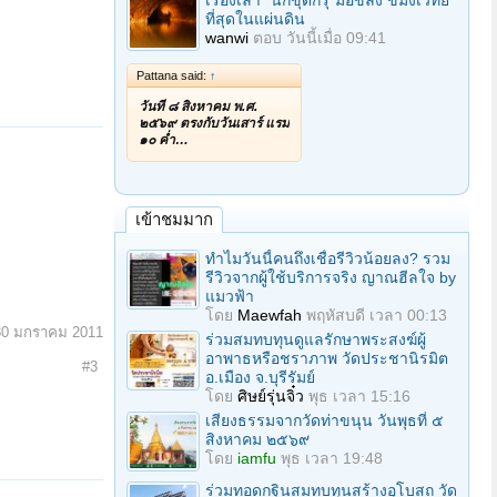
เรื่องเล่า "นักขุดกรุ"มือขลัง ขมังเวทย์
ที่สุดในแผ่นดิน
wanwi
ตอบ
วันนี้เมื่อ 09:41
Pattana said:
↑
วันที่ ๘ สิงหาคม พ.ศ.
๒๕๖๙ ตรงกับวันเสาร์ แรม
๑๐ ค่ำ…
เข้าชมมาก
ทำไมวันนี้คนถึงเชื่อรีวิวน้อยลง? รวม
รีวิวจากผู้ใช้บริการจริง ญาณฮีลใจ by
แมวฟ้า
โดย
Maewfah
พฤหัสบดี เวลา 00:13
30 มกราคม 2011
ร่วมสมทบทุนดูแลรักษาพระสงฆ์ผู้
อาพาธหรือชราภาพ วัดประชานิรมิต
#3
อ.เมือง จ.บุรีรัมย์
โดย
ศิษย์รุ่นจิ๋ว
พุธ เวลา 15:16
เสียงธรรมจากวัดท่าขนุน วันพุธที่ ๕
สิงหาคม ๒๕๖๙
โดย
iamfu
พุธ เวลา 19:48
ร่วมทอดกฐินสมทบทุนสร้างอุโบสถ วัด