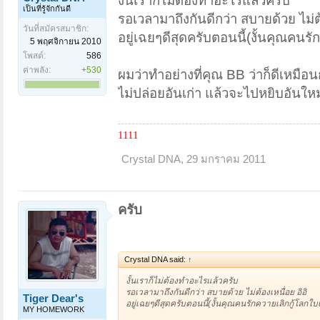
งั้นเราก็ไม่ต้องทำอะไรแล้วครับ
เป็นที่รู้จักกันดี
รอเวลามาถึงกันดีกว่า สบายด้วย ไม่ต้
วันที่สมัครสมาชิก:
อยู่เฉยๆดีสุดครับตอนนี้(งั้นคุณคนรัก
5 พฤศจิกายน 2010
โพสต์:
586
ค่าพลัง:
+530
ผมว่าทำอย่างที่คุณ BB ว่าก็ดีเหมือน
ไม่ปล่อยอันเก่า แล้วจะไปหยิบอันใหม่
1111
Crystal DNA
,
29 มกราคม 2011
ครับ
Crystal DNA said:
↑
งั้นเราก็ไม่ต้องทำอะไรแล้วครับ
รอเวลามาถึงกันดีกว่า สบายด้วย ไม่ต้องเหนื่อย อิอิ
Tiger Dear's
อยู่เฉยๆดีสุดครับตอนนี้(งั้นคุณคนรักควายเลิกกู้โลกใบเก
MY HOMEWORK