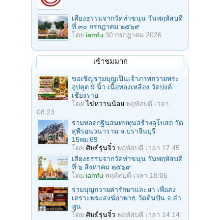
เสียงธรรมจากวัดท่าขนุน วันพฤหัสบดี
ที่ ๓๐ กรกฎาคม ๒๕๖๙
โดย
iamfu
30 กรกฎาคม 2026
เข้าชมมาก
ขอเชิญร่วมบุญเป็นเจ้าภาพถวายพระ
อุปคุต 9 นิ้ว เนื้อทองเหลือง วัดปงค์
เชียงราย
โดย
ไข่หวานน้อย
พฤหัสบดี เวลา
08:23
ร่วมทอดกฐินสมทบทุนสร้างอุโบสถ วัด
สุพีรอนวนาราม จ.ปราจีนบุรี
15พย.69
โดย
ศิษย์รุ่นจิ๋ว
พฤหัสบดี เวลา 17:45
เสียงธรรมจากวัดท่าขนุน วันพฤหัสบดี
ที่ ๖ สิงหาคม ๒๕๖๙
โดย
iamfu
พฤหัสบดี เวลา 18:06
ร่วมบุญถวายค่ารักษาและยา เพื่อสง
เคราะพระสงฆ์อาพาธ วัดต้นปัน จ.ลํา
พูน
โดย
ศิษย์รุ่นจิ๋ว
พฤหัสบดี เวลา 14:14