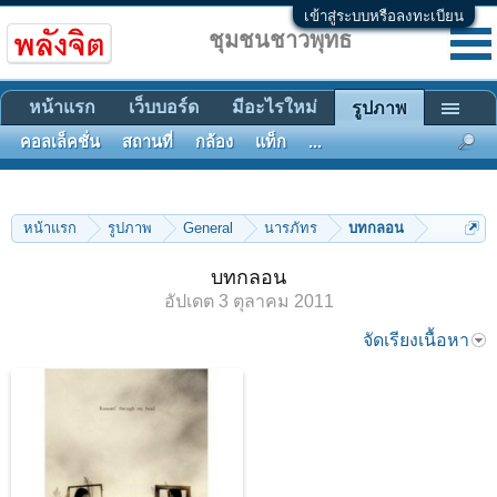
เข้าสู่ระบบหรือลงทะเบียน
ชุมชนชาวพุทธ
หน้าแรก
เว็บบอร์ด
มีอะไรใหม่
รูปภาพ
คอลเล็คชั่น
สถานที่
กล้อง
แท็ก
...
หน้าแรก
รูปภาพ
General
นารภัทร
บทกลอน
บทกลอน
อัปเดต
3 ตุลาคม 2011
จัดเรียงเนื้อหา