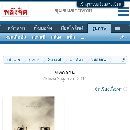
เข้าสู่ระบบหรือลงทะเบียน
ชุมชนชาวพุทธ
หน้าแรก
เว็บบอร์ด
มีอะไรใหม่
รูปภาพ
คอลเล็คชั่น
สถานที่
กล้อง
แท็ก
...
หน้าแรก
รูปภาพ
General
นารภัทร
บทกลอน
บทกลอน
อัปเดต
3 ตุลาคม 2011
จัดเรียงเนื้อหา