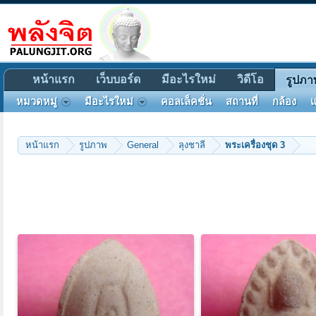
หน้าแรก
เว็บบอร์ด
มีอะไรใหม่
วิดีโอ
รูปภา
หมวดหมู่
มีอะไรใหม่
คอลเล็คชั่น
สถานที่
กล้อง
แ
หน้าแรก
รูปภาพ
General
ลุงชาลี
พระเครื่องชุด 3