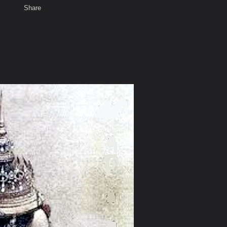
Share
เสียงธรรม
สมาชิก
ห้องสนทนา
พ
ท็ก