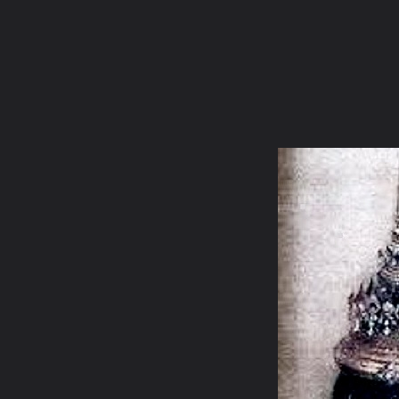
ภาษาไทย
หน้าแรก
เว็บบอร์ด
มีอะไรใหม่
วิดีโอ
รูปภา
หมวดหมู่
มีอะไรใหม่
คอลเล็คชั่น
สถานที่
กล้อง
แ
หน้าแรก
รูปภาพ
General
evatranse
Foto
ขออนุโมทนา สาธุ