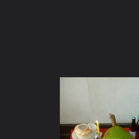
ภาษาไทย
หน้าแรก
เว็บบอร์ด
มีอะไรใหม่
วิดีโอ
รูปภา
หมวดหมู่
มีอะไรใหม่
คอลเล็คชั่น
สถานที่
กล้อง
แ
หน้าแรก
รูปภาพ
General
ปริมบุญ
ขอแรงครู แรงเทพ ให้สมใจนึกสมปรารถ