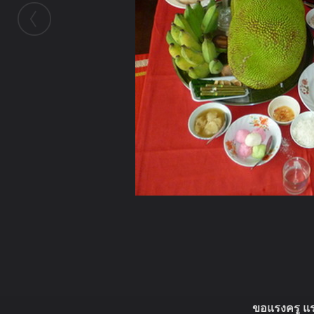
ในอัลบั้มนี้
ปริมบุญ
ขอแรงครู แ