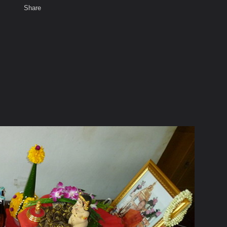
Share
เสียงธรรม
สมาชิก
ห้องสนทนา
พ
ท็ก
บรวงสรวงนางพิม ๒๕ ตุลาคม ๒๕๕๕
นาฯ