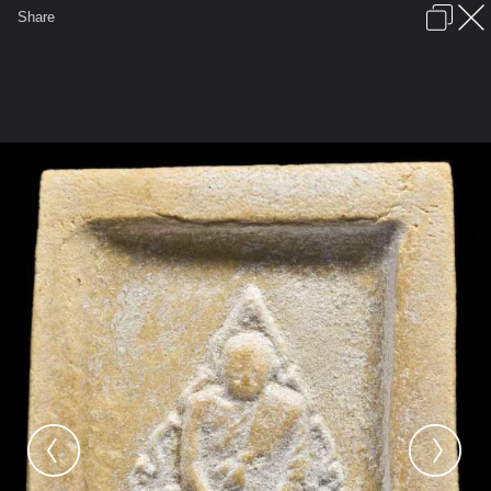
เข้าสู่ระบบหรือลงทะเบียน
Share
ภาษาไทย
ลงโฆษณา
ติดต่อเรา
ช่วยเหลือ
ชุมชนชาวพุทธ
ข้อกำหนดและกฎ
หน้าแรก
เว็บบอร์ด
มีอะไรใหม่
รูปภาพ
คอลเล็คชั่น
สถานที่
กล้อง
แท็ก
...
หน้าแรก
รูปภาพ
General
นะจักรวาล
พระเครื่อง4
คำข้าวหลัง2