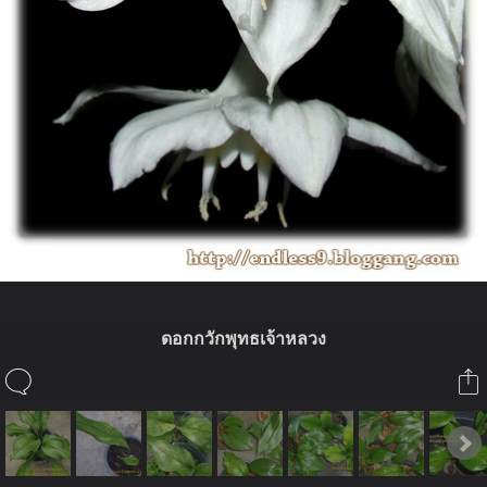
ดอกกวักพุทธเจ้าหลวง
ในอัลบั้มนี้