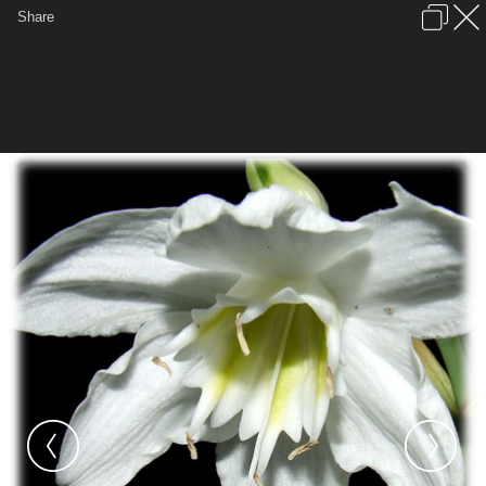
เข้าสู่ระบบหรือลงทะเบียน
Share
ภาษาไทย
ลงโฆษณา
ติดต่อเรา
ช่วยเหลือ
ชุมชนชาวพุทธ
ข้อกำหนดและกฎ
หน้าแรก
เว็บบอร์ด
มีอะไรใหม่
รูปภาพ
คอลเล็คชั่น
สถานที่
กล้อง
แท็ก
...
...
รูปภาพ
General
นินิน
ว่านกวักพุทธเจ้าหลวง
ดอกกวักพุทธเจ้าหลวง