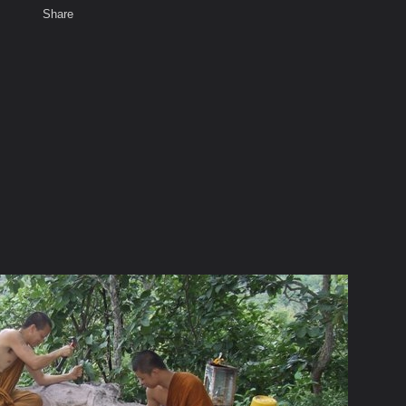
Share
เสียงธรรม
สมาชิก
ห้องสนทนา
พ
ท็ก