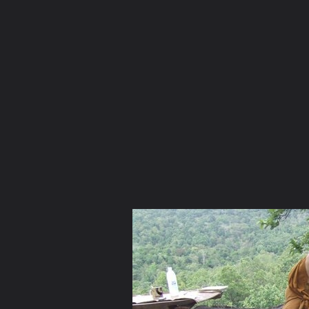
ภาษาไทย
หน้าแรก
เว็บบอร์ด
มีอะไรใหม่
วิดีโอ
รูปภา
หมวดหมู่
มีอะไรใหม่
คอลเล็คชั่น
สถานที่
กล้อง
แ
หน้าแรก
รูปภาพ
General
binphadet
พระjeng
พระพุทธโคดม