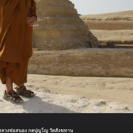
ลวงพ่อสนอง กตปุญโญ วัดสังฆทาน