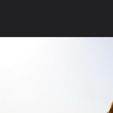
ภาษาไทย
หน้าแรก
เว็บบอร์ด
มีอะไรใหม่
วิดีโอ
รูปภา
หมวดหมู่
มีอะไรใหม่
คอลเล็คชั่น
สถานที่
กล้อง
แ
หน้าแรก
รูปภาพ
General
Surachai Mankong
หลวง พ่อ
พระเดชพระคุณหลวงพ่อสนอง กตปุญโญ ว