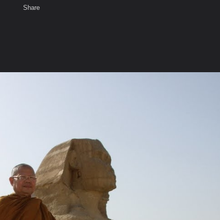
Share
เสียงธรรม
สมาชิก
ห้องสนทนา
พ
ท็ก
สนอง กตปุญโญ
ัดสังฆทาน