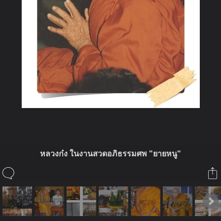
หลวงก๋ง ในงานสวดอภิธรรมศพ "ยายหนู"
ในอัลบั้มนี้
หลานหลวงก๋ง