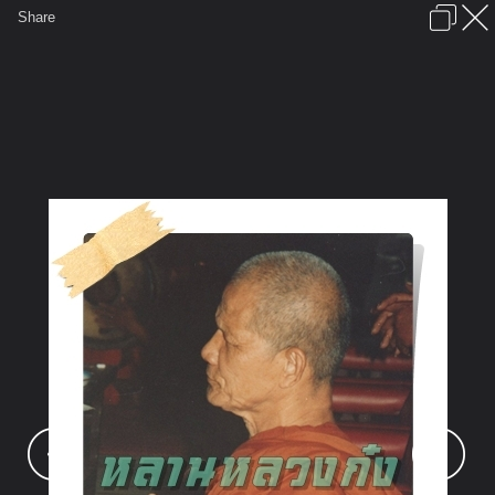
เข้าสู่ระบบหรือลงทะเบียน
Share
ภาษาไทย
ลงโฆษณา
ติดต่อเรา
ช่วยเหลือ
ชุมชนชาวพุทธ
ข้อกำหนดและกฎ
หน้าแรก
เว็บบอร์ด
มีอะไรใหม่
รูปภาพ
คอลเล็คชั่น
สถานที่
กล้อง
แท็ก
...
รูปภาพ
...
พระครูวิสุทธสีลากร (หลวงก๋ง)
หลวงก๋ง ในงานสวดอภิธรรมศพ "ยายหนู"